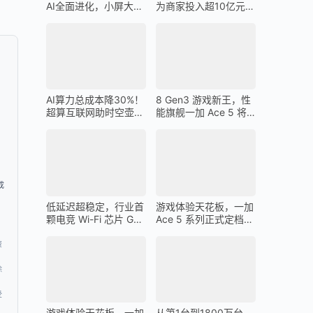
AI全面进化，小屏大魔
为商家投入超10亿元广
王一加 13T 搭载
告金补贴 上不封顶
AI算力总成本降30%！
8 Gen3 游戏新王，性
超算互联网助时空壶高
能旗舰一加 Ace 5 将
质量出海
在 12 月 26 日发布
成
低延迟超稳定，行业首
游戏体验天花板，一加
颗电竞 Wi-Fi 芯片 G1
Ace 5 系列正式定档
，
助力一加 Ace 5 Pro 化
12 月 26 日
身穿墙王
资
除
受
游戏体验天花板，一加
从第1台到1800万台，