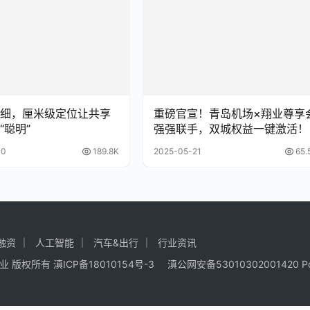
细，厘米级定位让共享
重磅官宣！青岛机场×翔业尊享
“聪明”
强强联手，双城权益一键激活！
30
189.8K
2025-05-21
65.
融资
人工智能
汽车&出行
行业资讯
商业
版权所有
滇ICP备18010154号-3
滇公网安备53010302001420
P