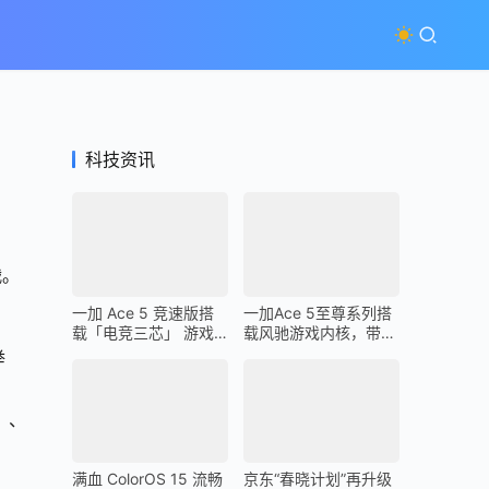
科技资讯
战。
。
一加 Ace 5 竞速版搭
一加Ace 5至尊系列搭
载「电竞三芯」 游戏
载风驰游戏内核，带来
体验超越同档所有手机
最强1% Low帧表现
举
」、
满血 ColorOS 15 流畅
京东“春晓计划”再升级