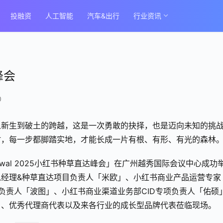
投融资
人工智能
汽车&出行
行业资讯
峰会
0
从新生到破土的跨越，这是一次勇敢的抉择，也是迈向未知的挑
时，每一步都脚踏实地，才能长成一片有根、有形、有光的森林
enewal 2025小红书种草直达峰会」在广州越秀国际会议中心成功
经理&种草直达项目负责人「米欧」、小红书商业产品运营专家
负责人「波图」、小红书商业渠道业务部CID专项负责人「佑硕
」、优秀代理商代表以及来各行业的成长型品牌代表莅临现场。