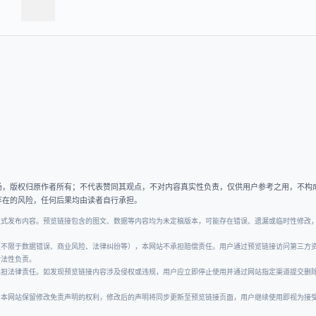
场，版权归原作者所有；不代表赞同其观点，不对内容真实性负责，仅供用户参考之用，不构
存在的风险，任何后果均由读者自行承担。
正式发布内容。预览链接包含的图文、数据等内容均为未定稿版本，可能存在错误、遗漏或临时性修改
但不限于数据错误、商业风险、法律纠纷等），本网站不承担赔偿责任。用户通过预览链接访问第三方
合法性负责。
承担法律责任。如发现预览链接内容涉及侵权或违规，用户应立即停止使用并通过网站指定渠道提交删
。本网站保留修改免责声明的权利，修改后的声明将同步更新至预览链接页面，用户继续使用即视为接