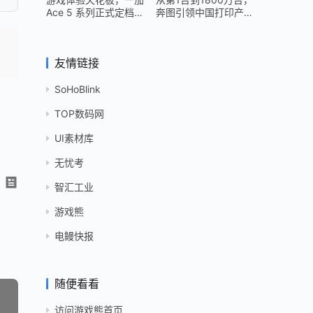
Ace 5 系列正式定档
奔图引领中国打印产业
12 月 26 日
跻身世界头部
友情链接
SoHoBlink
TOP数码网
UI素材库
无忧考
智汇工业
游戏熊
电鳗快报
随便看看
访问游戏熊首页