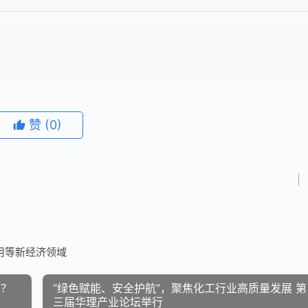
赞
(0)
用等新经济领域
灯？
“绿色赋能、安全护航”，聚焦化工行业高质量发展 第
三届华理产业论坛举行