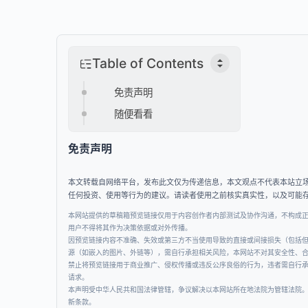
Table of Contents
免责声明
随便看看
免责声明
本文转载自网络平台，发布此文仅为传递信息，本文观点不代表本站立
任何投资、使用等行为的建议。请读者使用之前核实真实性，以及可能
本网站提供的草稿箱预览链接仅用于内容创作者内部测试及协作沟通，不构成
用户不得将其作为决策依据或对外传播。
因预览链接内容不准确、失效或第三方不当使用导致的直接或间接损失（包括
源（如嵌入的图片、外链等），需自行承担相关风险，本网站不对其安全性、
禁止将预览链接用于商业推广、侵权传播或违反公序良俗的行为，违者需自行
请求。
本声明受中华人民共和国法律管辖，争议解决以本网站所在地法院为管辖法院
新条款。