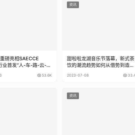
资讯
重磅亮相SAECCE
甜啦啦龙湖音乐节落幕，新式茶
行业首发“人-车-路-云-
饮的潮流趋势如何从借势到造
信息技术平台联合创新体
势？
3
53.6K
2023-07-08
33.
资讯