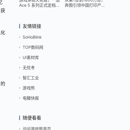
亿
Ace 5 系列正式定档
奔图引领中国打印产业
业获
12 月 26 日
跻身世界头部
友情链接
拟化
SoHoBlink
TOP数码网
UI素材库
无忧考
智汇工业
才的
游戏熊
电鳗快报
随便看看
访问游戏熊首页