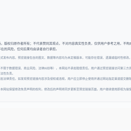
场，版权归原作者所有；不代表赞同其观点，不对内容真实性负责，仅供用户参考之用，不构
存在的风险，任何后果均由读者自行承担。
正式发布内容。预览链接包含的图文、数据等内容均为未定稿版本，可能存在错误、遗漏或临时性修改
但不限于数据错误、商业风险、法律纠纷等），本网站不承担赔偿责任。用户通过预览链接访问第三方
合法性负责。
承担法律责任。如发现预览链接内容涉及侵权或违规，用户应立即停止使用并通过网站指定渠道提交删
。本网站保留修改免责声明的权利，修改后的声明将同步更新至预览链接页面，用户继续使用即视为接