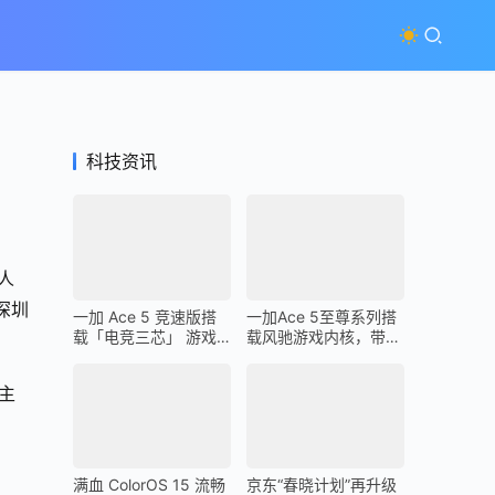
科技资讯
人
深圳
一加 Ace 5 竞速版搭
一加Ace 5至尊系列搭
载「电竞三芯」 游戏
载风驰游戏内核，带来
体验超越同档所有手机
最强1% Low帧表现
主
满血 ColorOS 15 流畅
京东“春晓计划”再升级