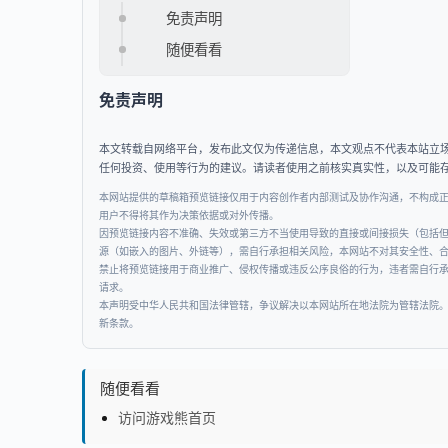
免责声明
随便看看
免责声明
本文转载自网络平台，发布此文仅为传递信息，本文观点不代表本站立
任何投资、使用等行为的建议。请读者使用之前核实真实性，以及可能
本网站提供的草稿箱预览链接仅用于内容创作者内部测试及协作沟通，不构成
用户不得将其作为决策依据或对外传播。
因预览链接内容不准确、失效或第三方不当使用导致的直接或间接损失（包括
源（如嵌入的图片、外链等），需自行承担相关风险，本网站不对其安全性、
禁止将预览链接用于商业推广、侵权传播或违反公序良俗的行为，违者需自行
请求。
本声明受中华人民共和国法律管辖，争议解决以本网站所在地法院为管辖法院
新条款。
随便看看
访问游戏熊首页