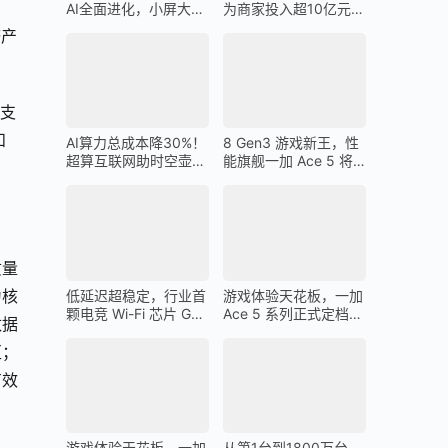
AI全面进化，小屏大魔
为商家投入超10亿元广
王一加 13T 搭载
告金补贴 上不封顶
济产
于支
和
AI算力总成本降30%！
8 Gen3 游戏新王，性
超算互联网助时空壶高
能旗舰一加 Ace 5 将
质量出海
在 12 月 26 日发布
质量
为核
低延迟超稳定，行业首
游戏体验天花板，一加
颗电竞 Wi-Fi 芯片 G1
Ace 5 系列正式定档
数据
助力一加 Ace 5 Pro 化
12 月 26 日
身穿墙王
区；
有效
游戏体验天花板，一加
从第1台到1800万台，