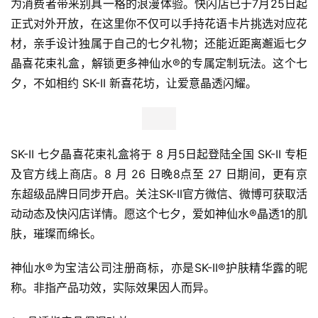
为消费者带来别具一格的浪漫体验。快闪店已于7月25日起 
正式对外开放，在这里你不仅可以手持花语卡片挑选对应花
材，亲手设计独属于自己的七夕礼物；还能近距离邂逅七夕
晶喜花束礼盒，解锁更多神仙水®的专属定制玩法。这个七
夕，不如相约 SK-II 新喜花坊，让爱意晶透闪耀。
首
页
SK-II 七夕晶喜花束礼盒将于 8 月5日起登陆全国 SK-II 专柜
新
及官方线上商店。8 月 26 日晚8点至 27 日期间，更有京
商
东超级品牌日同步开启。关注SK-II官方微信、微博可获取活
业
动动态及快闪店详情。愿这个七夕，爱如神仙水®晶透1的肌
观
肤，璀璨而绵长。
察
神仙水®为宝洁公司注册商标，亦是SK-II®护肤精华露的昵
新
称。非指产品功效，实际效果因人而异。
科
技