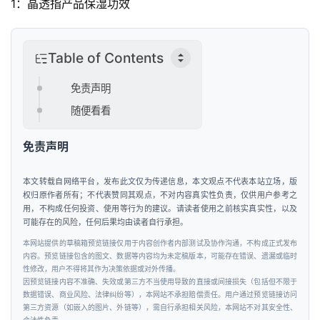
1：晶透指产品保湿功效
投
融
Table of Contents
资
免责声明
人
随便看看
工
智
免责声明
能
本文转载自网络平台，发布此文仅为传递信息，本文观点不代表本站立场，版
汽
权归原作者所有；不代表赞同其观点，不对内容真实性负责，仅供用户参考之
用，不构成任何投资、使用等行为的建议。请读者使用之前核实真实性，以及
车
可能存在的风险，任何后果均由读者自行承担。
&
出
本网站提供的草稿箱预览链接仅用于内容创作者内部测试及协作沟通，不构成正式发布
内容。预览链接包含的图文、数据等内容均为未定稿版本，可能存在错误、遗漏或临时
行
性修改，用户不得将其作为决策依据或对外传播。
因预览链接内容不准确、失效或第三方不当使用导致的直接或间接损失（包括但不限于
数据错误、商业风险、法律纠纷等），本网站不承担赔偿责任。用户通过预览链接访问
行
第三方资源（如嵌入的图片、外链等），需自行承担相关风险，本网站不对其安全性、
业