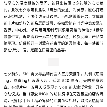
与掌心的温度相触的瞬间，诠释出独属七夕礼赠的心动范
式。此次七夕限定礼盒以「绽放的爱意」为灵感，匠心打造
花束型礼盒，突破传统设计边界。当礼盒缓缓开启，立体雕
花卡片如盛放的花朵层层舒展，宛如爱情在时光中愈发沉淀
香醇；中心处，承载着可定制专属浪漫寄语的神仙水®精华
静静伫立，诉说着独一无二的甜蜜心意。轻旋底座，产品次
第呈现。仿佛拆开一封藏在花束里的浪漫情书，每一处细节
都在诉说：爱，是藏在日常里的晶喜。
七夕前夕，SK-II再次与品牌代言人五月天携手，共创《恋爱
ing，晶喜ing》浪漫大片，延续 520 与五月天的爱意续
章。在短片中，五月天成员现身 SK-II 花店浪漫营业，开启
心动仪式。当《恋爱 ING》的明快旋律在花香氤氲的店内流
淌，他们亲手递上精心筹备的专属花束礼盒，以摇滚热情碰