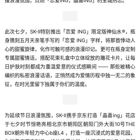
撞浪漫氛围，点燃「恋爱ING，晶喜ING」的全城热恋。
此次七夕，SK-II特别推出「恋爱 ING」限定版神仙水®，瓶
身镌刻五月天亲笔手写的「恋爱 ING」字样，将那首悸动人
心的甜蜜旋律，化作可触可感的浪漫印记。更可在瓶身定制
专属甜蜜情话，搭配花束礼盒中立体绽放的雕花卡片，让每
日护肤时刻都成为重温爱意的仪式感瞬间 —— 那些被精心
编织的私密浪漫话语，正悄然成为爱情历程中独一无二的象
征，在时光里留下独属于你们的温度。
为延续节日浪漫氛围，SK-II携手京东打造「晶喜ing」花店
于七夕时节惊艳亮相北京市朝阳区朝阳门外大街10号THE 
BOX朝外年轻力中心b座L4 ，打造一座沉浸式的爱意花园，