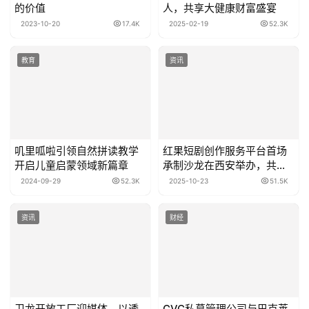
的价值
人，共享大健康财富盛宴
2023-10-20
17.4K
2025-02-19
52.3K
教育
资讯
叽里呱啦引领自然拼读教学
红果短剧创作服务平台首场
开启儿童启蒙领域新篇章
承制沙龙在西安举办，共筑
短剧产业协作新生态
2024-09-29
52.3K
2025-10-23
51.5K
资讯
财经
卫龙开放工厂迎媒体，以透
CVC私募管理公司与巴克莱