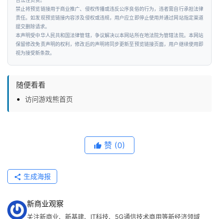
合法性负责。
禁止将预览链接用于商业推广、侵权传播或违反公序良俗的行为，违者需自行承担法律
资
责任。如发现预览链接内容涉及侵权或违规，用户应立即停止使用并通过网站指定渠道
讯
提交删除请求。
本声明受中华人民共和国法律管辖，争议解决以本网站所在地法院为管辖法院。本网站
保留修改免责声明的权利，修改后的声明将同步更新至预览链接页面，用户继续使用即
视为接受新条款。
随便看看
访问游戏熊首页
赞
(0)
生成海报
新商业观察
关注新商业、新基建、IT科技、5G通信技术商用等新经济领域