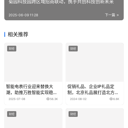
菊园科技园跨区域招商联动，携手共创科技创新未来
2025-06-09 11:28
下一篇
相关推荐
财经
财经
智能电表行业迎来替换大
促销礼品、企业IP礼品定
潮，助推万胜智能实现稳健
制，北京礼品展打造北方企
成长
业强大供应链
2025-07-08
56.3K
2024-08-02
6.6K
财经
财经