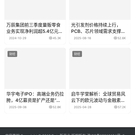
万辰集团前三季度量贩零食
光引发剂价格持续上行，
业务实现净利润超5.4亿元，
PCB、芯片领域需求支撑，
净利率持续提升
头部企业有望受益
2024-10-29
45.3K
2025-08-16
52.6K
财经
财经
华宇电子IPO：高端业务仍拉
启牛学堂解析：全球贸易风
胯，4亿募资是扩产还是“填
云下的欧元波动与金融素养
窟窿”？
提升
2025-09-06
52.8K
2025-04-28
57.2K