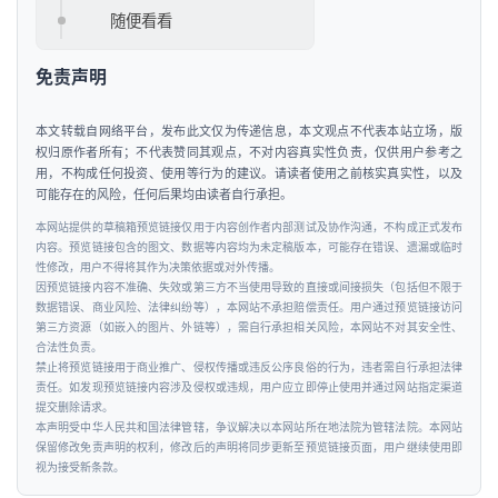
观
随便看看
察
免责声明
新
科
本文转载自网络平台，发布此文仅为传递信息，本文观点不代表本站立场，版
权归原作者所有；不代表赞同其观点，不对内容真实性负责，仅供用户参考之
技
用，不构成任何投资、使用等行为的建议。请读者使用之前核实真实性，以及
可能存在的风险，任何后果均由读者自行承担。
投
本网站提供的草稿箱预览链接仅用于内容创作者内部测试及协作沟通，不构成正式发布
融
内容。预览链接包含的图文、数据等内容均为未定稿版本，可能存在错误、遗漏或临时
性修改，用户不得将其作为决策依据或对外传播。
资
因预览链接内容不准确、失效或第三方不当使用导致的直接或间接损失（包括但不限于
数据错误、商业风险、法律纠纷等），本网站不承担赔偿责任。用户通过预览链接访问
第三方资源（如嵌入的图片、外链等），需自行承担相关风险，本网站不对其安全性、
人
合法性负责。
工
禁止将预览链接用于商业推广、侵权传播或违反公序良俗的行为，违者需自行承担法律
智
责任。如发现预览链接内容涉及侵权或违规，用户应立即停止使用并通过网站指定渠道
提交删除请求。
能
本声明受中华人民共和国法律管辖，争议解决以本网站所在地法院为管辖法院。本网站
保留修改免责声明的权利，修改后的声明将同步更新至预览链接页面，用户继续使用即
视为接受新条款。
汽