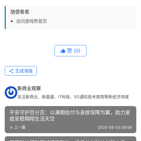
车
&
随便看看
出
访问游戏熊首页
行
行
业
赞
(0)
资
讯
生成海报
新商业观察
关注新商业、新基建、IT科技、5G通信技术商用等新经济领域
平安守护百分百：以满期给付与身故保障为翼，助力家
庭安稳翱翔生活天空
上一篇
2025-06-03 09:59