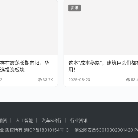
资讯
存在震荡长期向阳，华
这本“成本秘籍”，建筑巨头们都
选投资板块
用！
2
33.7K
2025-08-20
53.
融资
人工智能
汽车&出行
行业资讯
商业
版权所有
滇ICP备18010154号-3
滇公网安备53010302001420
P