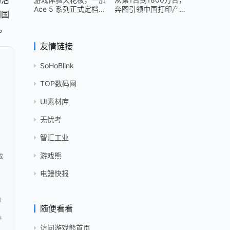
场活
Ace 5 系列正式定档
奔图引领中国打印产业
同国
12 月 26 日
跻身世界头部
。
友情链接
SoHoBlink
TOP数码网
UI素材库
无忧考
智汇工业
游戏熊
成
电鳗快报
，
资
随便看看
除
访问游戏熊首页