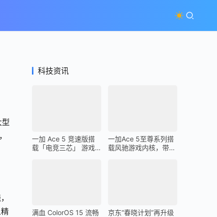
科技资讯
大型
，
一加 Ace 5 竞速版搭
一加Ace 5至尊系列搭
载「电竞三芯」 游戏
载风驰游戏内核，带来
体验超越同档所有手机
最强1% Low帧表现
绕，
上精
满血 ColorOS 15 流畅
京东“春晓计划”再升级