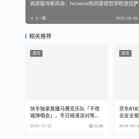
高原服饰新风尚：hotwind热风穿搭哲学吹进拉萨
上一篇
2025-05-20 
相关推荐
资讯
资讯
快手独家直播马赛克乐队「不夜
京东618又便
城弹唱会」，冬日摇滚派对等你
全友全屋
赴约
超值家装
2024-12-22
52.8K
2024-05-3