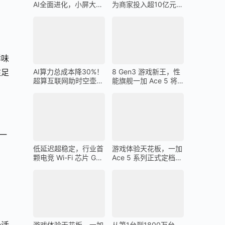
AI全面进化，小屏大魔
为商家投入超10亿元广
王一加 13T 搭载
告金补贴 上不封顶
鲜味
AI算力总成本降30%！
8 Gen3 游戏新王，性
驻足
超算互联网助时空壶高
能旗舰一加 Ace 5 将
质量出海
在 12 月 26 日发布
一
低延迟超稳定，行业首
游戏体验天花板，一加
颗电竞 Wi-Fi 芯片 G1
Ace 5 系列正式定档
助力一加 Ace 5 Pro 化
12 月 26 日
身穿墙王
游戏体验天花板，一加
从第1台到1800万台，