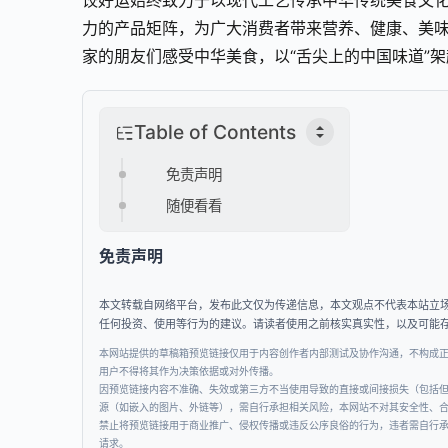
饺好运始终致力于以现代工艺传承中华传统美食文
力的产品矩阵，为广大消费者带来营养、健康、美
家的朋友们感受中华美食，以“舌尖上的中国味道”
Table of Contents
免责声明
随便看看
免责声明
本文转载自网络平台，发布此文仅为传递信息，本文观点不代表本站立
任何投资、使用等行为的建议。请读者使用之前核实真实性，以及可能
本网站提供的草稿箱预览链接仅用于内容创作者内部测试及协作沟通，不构成
用户不得将其作为决策依据或对外传播。
因预览链接内容不准确、失效或第三方不当使用导致的直接或间接损失（包括
源（如嵌入的图片、外链等），需自行承担相关风险，本网站不对其安全性、
禁止将预览链接用于商业推广、侵权传播或违反公序良俗的行为，违者需自行
请求。