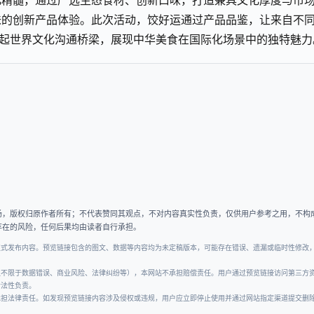
化精髓，通过严选生态食材、创新口味，打造兼具文化厚度与市
味的创新产品体验。此次活动，饺好运通过产品品鉴，让来自不
架起世界文化沟通桥梁，展现中华美食在国际化场景中的独特魅力
场，版权归原作者所有；不代表赞同其观点，不对内容真实性负责，仅供用户参考之用，不构
存在的风险，任何后果均由读者自行承担。
正式发布内容。预览链接包含的图文、数据等内容均为未定稿版本，可能存在错误、遗漏或临时性修改
但不限于数据错误、商业风险、法律纠纷等），本网站不承担赔偿责任。用户通过预览链接访问第三方
合法性负责。
承担法律责任。如发现预览链接内容涉及侵权或违规，用户应立即停止使用并通过网站指定渠道提交删