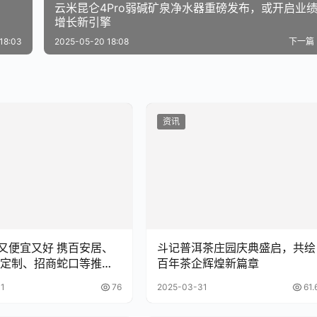
云米昆仑4Pro弱碱矿泉净水器重磅发布，或开启业
增长新引擎
18:03
2025-05-20 18:08
下一篇
资讯
宜又好 携百安居、
斗记普洱茶庄园庆典盛启，共绘
定制、招商蛇口等推出
百年茶企辉煌新篇章
方案
1
76
2025-03-31
61.