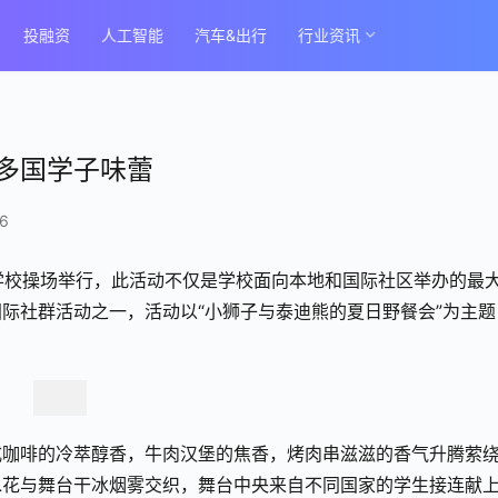
投融资
人工智能
汽车&出行
行业资讯
多国学子味蕾
6
在学校操场举行，此活动不仅是学校面向本地和国际社区举办的最
际社群活动之一，活动以“小狮子与泰迪熊的夏日野餐会”为主题
式咖啡的冷萃醇香，牛肉汉堡的焦香，烤肉串滋滋的香气升腾萦
水花与舞台干冰烟雾交织，舞台中央来自不同国家的学生接连献