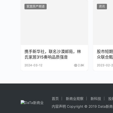
家居房产频道
资讯
携手新华社，联名沙漠邮局，林
股市短期
氏家居315奏响品质强音
众联合甄
2024-03-12
2.8K
2023-02-2
首页
新商业观察
新科技
投
内容声明
Copyright © 2019
Data新