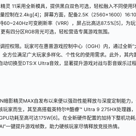
精灵 11采用全新模具，提供黑白双色可选，轻松融入不同使用
2.4kg[4]；屏幕方面，配备2.5K（2560×1600）16:10
持60~240Hz可变刷新率（VRR），屏占比高达87.5%[5]，为
，更有四分区RGB背光可选，轻松营造专属游戏氛围。
的调控权限。玩家可在惠普游戏控制中心（OGH）内，通过全新“
，全方位满足广大玩家多样化、个性化的使用需求。此外，其内
动切换至DTS:X Ultra音效，显著提升游戏对战与影音娱乐过
EN暗影精灵MAX自发布以来便以强劲性能释放与深度定制能力，
家而生，其至高搭载英特尔®酷睿™ Ultra 9 275HX处理器
显卡，GPU功耗至高可达175W[6]。在全新硬件配置的加持下整机功
EN AI”一键提升游戏帧数，助力硬核玩家尽情释放竞技热情。