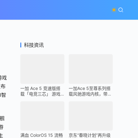
科技资讯
游戏
发布
一加 Ace 5 竞速版搭
一加Ace 5至尊系列搭
载「电竞三芯」 游戏
载风驰游戏内核，带来
I智
体验超越同档所有手机
最强1% Low帧表现
舰
游
满血 ColorOS 15 流畅
京东“春晓计划”再升级
生