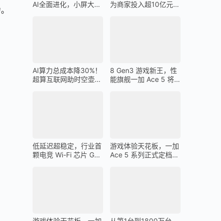
AI全面进化，小屏大魔
为商家投入超10亿元广
力。
王一加 13T 搭载
告金补贴 上不封顶
AI算力总成本降30%！
8 Gen3 游戏新王，性
超算互联网助时空壶高
能旗舰一加 Ace 5 将
质量出海
在 12 月 26 日发布
低延迟超稳定，行业首
游戏体验天花板，一加
颗电竞 Wi-Fi 芯片 G1
Ace 5 系列正式定档
助力一加 Ace 5 Pro 化
12 月 26 日
身穿墙王
游戏体验天花板，一加
从第1台到1800万台，