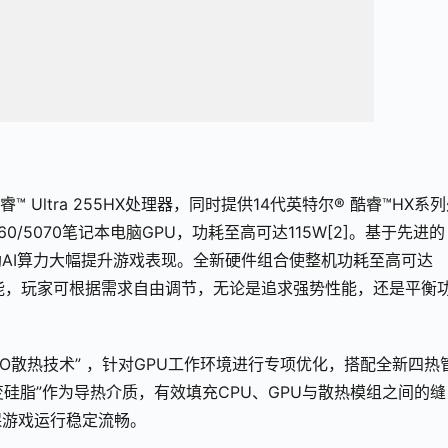
 Ultra 255HX处理器，同时提供14代英特尔® 酷睿™HX系
060/5070笔记本电脑GPU，功耗至高可达115W[2]。基于先进的
S4技术，借助AI算力大幅提升游戏表现。全新硬件组合使整机功耗至高可达
游戏帧数功能，玩家可根据需求自由调节，无论是追求强势性能，还是平衡
PRO散热技术” ，针对GPU工作环境进行专项优化，搭配全新四热
变硅脂”作为导热介质，有效填充CPU、GPU与散热模组之间的缝
保游戏运行稳定流畅。