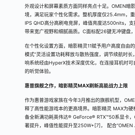
外观设计和屏幕素质方面同样亮点十足。OMEN暗影
境，满足玩家个性化需求。整机厚度仅25.4mm，重量控制在
IPS QHD高分高刷电竞屏，峰值亮度达500nits，支
带来宽广视野和细腻画质。C面标配26键无冲键盘
在个性化设置方面，暗影精灵11赋予用户高度自由
模式”灵活设置功耗释放与散热强度，调节续航时长
响系统经由HyperX技术深度优化，在连接耳机时可自
的听觉体验。
惠普旗舰之作，暗影精灵MAX刷新高能战力上限
作为惠普游戏家族在今年3月推出的旗舰机型，OM
释了高性能游戏本的更高境界。暗影精灵 MAX为硬核玩
备全新满功耗英伟达® GeForce® RTX™50系
著提升，峰值性能提升至250W+[7]， 配合“OM