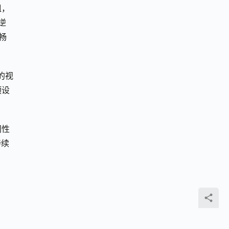
组，
逆
畅
的视
预设
同性
持续