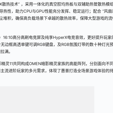
MAX散热技术” ，采用一体化的真空腔均热板与双辅助热管散热模
强导热性，助力CPU与GPU性能充分发挥、稳定运行；配合 “风扇
灰尘堆积，确保高负载场景下卓越的散热效率，保障大型游戏的流
0）16:10高分高刷电竞屏及纯享HyperX电竞音效，更好提升玩家
支持包含无边框高透单键可调RGB键盘，及RGB氛围灯带的数十种灯光
围拉满。
精灵11共同构成OMEN暗影精灵家族的高能阵列，分别面向不
到主流进阶玩家的多元需求，体现了惠普打造全场景游戏体验的