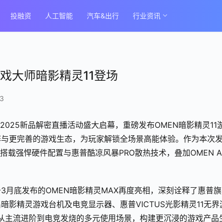
投融资
人工智能
汽车&出行
行业资讯
戏大师暗影精灵11登场
3
家族2025新品解密直播活动盛大启幕，重磅发布OMEN暗影精灵11
阵与更完善的游戏生态，为玩家解锁全场景高能体验。作为本次
搭载强悍硬件配置与惠普酷凉风暴PRO散热技术，叠加OMEN A
。
3月底发布的OMEN暗影精灵MAX再度亮相，深刻诠释了惠普旗
影精灵游戏台机及电竞显示器、惠普VICTUS光影精灵11无界
覆盖从主流进阶到电竞发烧的多元使用场景，构建更沉浸的游戏产品