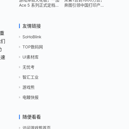
Ace 5 系列正式定档
奔图引领中国打印产业
12 月 26 日
跻身世界头部
友情链接
最重
SoHoBlink
我们
TOP数码网
功
UI素材库
快速
无忧考
智汇工业
游戏熊
电鳗快报
随便看看
访问游戏熊首页