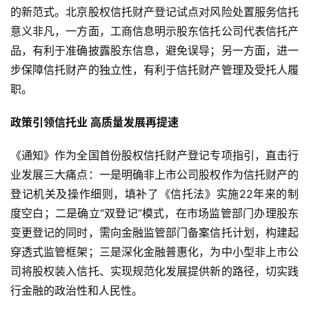
的新范式。北京股权信托财产登记试点对风险处置服务信托
首
意义非凡，一方面，工商信息明示股东信托公司代表信托产
页
品，有利于准确披露股东信息，避免误导；另一方面，进一
步保障信托财产的独立性，有利于信托财产管理及受托人履
新
商
职。
业
观
政策引领信托业 高质量发展再提速
察
《通知》作为全国首份股权信托财产登记专项指引，直击行
业发展三大痛点：一是明确非上市公司股权作为信托财产的
新
科
登记机关及操作细则，填补了《信托法》实施22年来的制
技
度空白；二是确立“双登记”模式，在市场监管部门办理股东
变更登记的同时，需向金融监管部门备案信托计划，构建起
投
穿透式监管框架；三是深化金融普惠化，为中小型非上市公
融
司将股权装入信托、实现规范化发展提供新的路径，切实践
资
行金融的
政治
性和人民性。