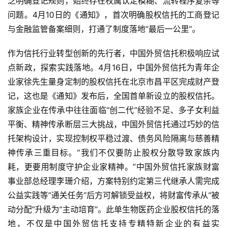
乏明确登记规则，始终存在权属认定模糊、流转程序复杂等
问题。4月10日的《通知》，首次明确股权信托的工商登记
与金融监管备案细则，打通了制度落地“最后一公里”。
作为信托行业转型创新的先行者，中国外贸信托积极响应试
点新政，探索实践落地。4月16日，中国外贸信托为青年企
业家徐先生量身定制的股权信托在北京市昌平区完成财产登
记，这也是《通知》发布后，全国首单新设立的股权信托。
家族企业在传承中往往面临“创二代”经验不足、多子女利益
平衡、精神传承断层三大挑战，中国外贸信托通过巧妙的信
托架构设计，实现控制权平稳过渡、债务风险隔离与慈善精
神传承三重目标。“我们不仅要防止股权分散导致家族内
耗，更要用制度守护企业家精神。”中国外贸信托家族财富
事业部总经理李珊介绍，方案特别约定第三代继承人需完成
公益实践等“通关任务”后方可解锁受益权，将财富传承从“被
动分配”升级为“主动培育”。此单生物医药企业股权信托的落
地，不仅是中国外贸信托支持专精特新企业的有益实