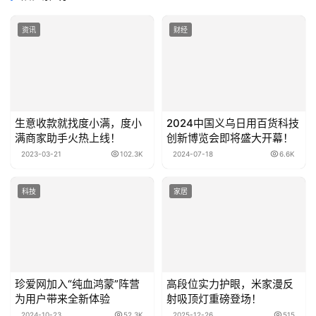
资讯
财经
生意收款就找度小满，度小
2024中国义乌日用百货科技
满商家助手火热上线！
创新博览会即将盛大开幕！
2023-03-21
102.3K
2024-07-18
6.6K
科技
家居
珍爱网加入“纯血鸿蒙”阵营
高段位实力护眼，米家漫反
为用户带来全新体验
射吸顶灯重磅登场！
2024-10-23
52.3K
2025-12-26
515