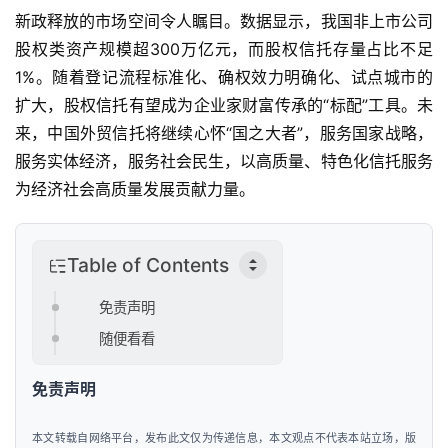
人
新政释放的市场空间令人瞩目。数据显示，我国非上市公司
工
股权类资产规模超300万亿元，而股权信托存量占比不足
智
1%。随着登记流程标准化、确权效力明确化、试点城市的
能
扩大，股权信托有望成为企业家财富传承的“标配”工具。未
来，中国外贸信托将继续心怀“国之大者”，服务国家战略，
汽
服务实体经济，服务社会民生，以高质量、特色化信托服务
车
&
为经济社会高质量发展贡献力量。
出
行
Table of Contents
行
免责声明
业
资
随便看看
讯
免责声明
本文转载自网络平台，发布此文仅为传递信息，本文观点不代表本站立场，版