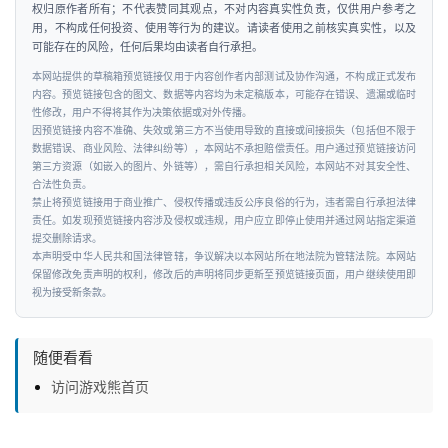
权归原作者所有；不代表赞同其观点，不对内容真实性负责，仅供用户参考之
用，不构成任何投资、使用等行为的建议。请读者使用之前核实真实性，以及
可能存在的风险，任何后果均由读者自行承担。
本网站提供的草稿箱预览链接仅用于内容创作者内部测试及协作沟通，不构成正式发布
内容。预览链接包含的图文、数据等内容均为未定稿版本，可能存在错误、遗漏或临时
性修改，用户不得将其作为决策依据或对外传播。
因预览链接内容不准确、失效或第三方不当使用导致的直接或间接损失（包括但不限于
数据错误、商业风险、法律纠纷等），本网站不承担赔偿责任。用户通过预览链接访问
第三方资源（如嵌入的图片、外链等），需自行承担相关风险，本网站不对其安全性、
合法性负责。
禁止将预览链接用于商业推广、侵权传播或违反公序良俗的行为，违者需自行承担法律
责任。如发现预览链接内容涉及侵权或违规，用户应立即停止使用并通过网站指定渠道
提交删除请求。
本声明受中华人民共和国法律管辖，争议解决以本网站所在地法院为管辖法院。本网站
保留修改免责声明的权利，修改后的声明将同步更新至预览链接页面，用户继续使用即
视为接受新条款。
随便看看
访问游戏熊首页