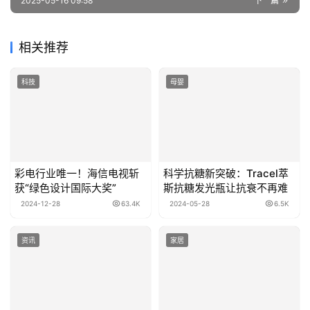
2025-05-16 09:58
下一篇
相关推荐
科技
母婴
彩电行业唯一！海信电视斩
科学抗糖新突破：Tracel萃
获“绿色设计国际大奖”
斯抗糖发光瓶让抗衰不再难
2024-12-28
63.4K
2024-05-28
6.5K
资讯
家居