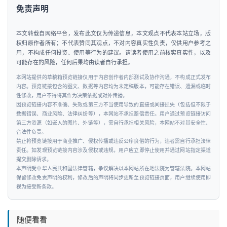
&
免责声明
出
行
本文转载自网络平台，发布此文仅为传递信息，本文观点不代表本站立场，版
权归原作者所有；不代表赞同其观点，不对内容真实性负责，仅供用户参考之
行
用，不构成任何投资、使用等行为的建议。请读者使用之前核实真实性，以及
可能存在的风险，任何后果均由读者自行承担。
业
资
本网站提供的草稿箱预览链接仅用于内容创作者内部测试及协作沟通，不构成正式发布
内容。预览链接包含的图文、数据等内容均为未定稿版本，可能存在错误、遗漏或临时
讯
性修改，用户不得将其作为决策依据或对外传播。
因预览链接内容不准确、失效或第三方不当使用导致的直接或间接损失（包括但不限于
数据错误、商业风险、法律纠纷等），本网站不承担赔偿责任。用户通过预览链接访问
第三方资源（如嵌入的图片、外链等），需自行承担相关风险，本网站不对其安全性、
合法性负责。
禁止将预览链接用于商业推广、侵权传播或违反公序良俗的行为，违者需自行承担法律
责任。如发现预览链接内容涉及侵权或违规，用户应立即停止使用并通过网站指定渠道
提交删除请求。
本声明受中华人民共和国法律管辖，争议解决以本网站所在地法院为管辖法院。本网站
保留修改免责声明的权利，修改后的声明将同步更新至预览链接页面，用户继续使用即
视为接受新条款。
随便看看