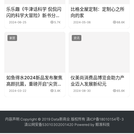
乐乐趣《牛津话科学 侃侃闪
比格全屋定制：定制心之所
闪的科学大冒险》新书分享
向的家
会圆满落幕
2024-06-25
5.7K
2024-05-06
68.6K
家居
资讯
如鱼得水2024新品发布聚焦
仪美尚消费品博览会助力产
高颜抗菌，重磅开启“尖货营
业迈入发展新纪元
销”计划
2024-03-22
3.4K
2024-08-30
65.6K
内容声明
Copyright © 2019
Data新商业
版权所有
滇ICP备18010154号-3
滇公网安备53010302001420
Powered by 鲸准科技