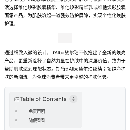
察
活选择维他焕彩胶囊精华、维他焕彩精华乳或维他焕彩胶囊
面霜产品，为肌肤筑起一道强效防护屏障，实现个性化焕肤
新
护理。
科
技
投
通过细致入微的设计，d’Alba黛尔珀不仅推出了全新的焕亮
融
产品，更重新诠释了自然力量在护肤中的深层价值，致力于
资
帮助肌肤达到理想状态。期待d’Alba黛尔珀继续引领纯净护
肤的新潮流，为全球消费者带来更卓越的护肤体验。
人
工
智
Table of Contents
能
免责声明
汽
随便看看
车