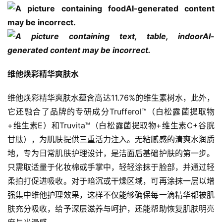
维他焕彩精华爽肤水
维他焕彩精华爽肤水蕴含高达11.76%的维生素树水，此外，
它还融合了品牌的专研成分Trufferol™（白松露菌提取物
+维生素E）和Truvita™（白松露菌提取物+维生素C+谷胱
甘肽），为肌肤提供三重活力注入。无粘腻感的清爽水润质
地，专为日常肌肤护理设计，是洁面后基础护肤的第一步。
只需取适量于化妆棉或手掌中，轻轻涂抹于脸部，并通过轻
柔拍打促进吸收。对于暗沉或干燥区域，可再涂抹一层以增
强集中维他护理效果，这样不仅能够确保每一滴精华都被肌
肤充分吸收，给予深层滋养与呵护，还能帮助恢复肌肤明亮