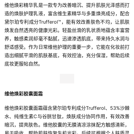
维他焕彩精华乳是一款专为改善暗沉、提升肌肤光泽感而打
造的焕肤护理乳液，富含维生素精华与多重焕亮成分，配合
黛尔珀专利成分Trufferol™，能有效改善肤色不均，让肌肤
焕发自然透亮的健康光彩。轻盈丝滑的乳状质地蕴含丰富营
养，触感柔润却毫不黏腻，迅速渗透肌底，带来持久水润与
舒适感受。作为日常维他护理的重要一步，它能在化妆前打
造出细腻平滑的肌肤基底，有效控油，充分保湿，帮助后续
底妆更服帖自然。
首
页
维他焕彩胶囊面霜
维他焕彩胶囊面霜蕴含黛尔珀专利成分Trufferol、53%沙棘
新
水、纯维生素C与谷胱甘肽，焕肤成分协同作用，有效改善
商
业
暗沉，提亮肤色。维他胶囊的无膜清凉涂抹配方触感清新，
观
易于吸收，帮助肌肤恢复生机光彩。后续可根据个人肤质灵