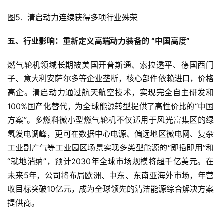
汽
车
图5.  清启动力连续获得多项行业殊荣
&
出
五、行业影响：
重新定义
高端
动力
装备
的
 “中国高度”
行
燃气轮机领域长期被美国开普斯通、索拉透平、德国西门
行
子、意大利安萨尔多等企业垄断，核心部件依赖进口，价格
业
高企。清启动力通过航天航空技术，实现完全自主研发和
资
100%国产化替代，为全球能源转型提供了高性价比的“中国
讯
方案”。多燃料微小型燃气轮机不仅适用于风光富集区的绿
氢发电调峰，更可在数据中心电源、偏远地区微电网、复杂
工业副产气等工业园区场景实现多类型能源的“即插即用”和
“就地消纳”，预计2030年全球市场规模将超千亿美元。在
未来5年，公司将布局欧洲、中东、东南亚海外市场，年营
收目标突破10亿元，成为全球领先的清洁能源综合解决方案
提供商。