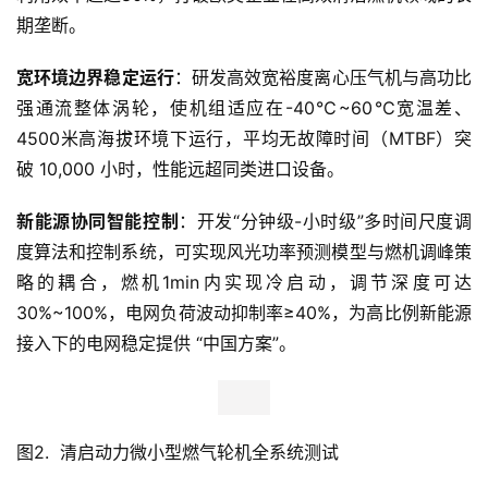
期垄断。
宽
环境
边界
稳定
运行
：研发高效宽裕度离心压气机与高功比
强通流整体涡轮，使机组适应在-40℃~60℃宽温差、
4500米高海拔环境下运行，平均无故障时间（MTBF）突
破 10,000 小时，性能远超同类进口设备。
新能源
协同智能控制
：开发“分钟级-小时级”多时间尺度调
度算法和控制系统，可实现风光功率预测模型与燃机调峰策
略的耦合，燃机1min内实现冷启动，调节深度可达
30%~100%，电网负荷波动抑制率≥40%，为高比例新能源
接入下的电网稳定提供 “中国方案”。
图2.  清启动力微小型燃气轮机全系统测试