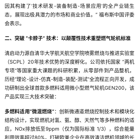
因其构建了‘技术研发-装备制造-场景应用’的全产业链生
态，展现出极具潜力的市场和商业价值。” 福布斯中国评委
会表示。
二、突破 “卡脖子” 技术：
以颠覆性技术
重塑
燃气轮机
标准
清启动力源自清华大学航天航空学院喷雾燃烧与推进实验室
（SCPL）20年技术优势的深度孵化。公司依托国家 “两机
专项”等国家重大课题的科研积累，从零部件到产品整机，
历经“理论-设计-仿真-制造-装配-测试”全流程正向开发，成
功研制出全球首款多燃料适用微小型燃气轮机GEN200，该
产品实现三大技术突破：
多燃料
适用“微混燃烧”
：创新微通道燃烧控制技术和模块化
结构设计，实现燃机对氢、氨、醇、天然气等多种燃料的适
应，NOx排放低至9ppm（仅为国际标准 1/3），综合能量
利用效率超过80%，打破欧美企业在高效清洁燃机领域的长