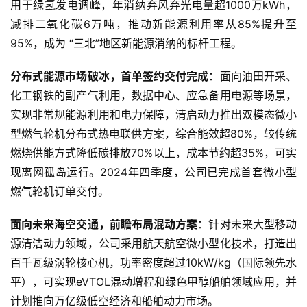
用于绿氢发电调峰，年消纳弃风弃光电量超1000万kWh，
减排二氧化碳6万吨，推动新能源利用率从85%提升至
95%，成为 “三北”地区新能源消纳的标杆工程。
分布式能源市场破冰
，
首单签约
交付完成
：面向油田开采、
化工钢铁的副产气利用，数据中心、应急备用电源等场景，
实现非常规能源利用和电力保障，清启动力推出双模态微小
型燃气轮机分布式热电联供方案，综合能效超80%，较传统
燃烧供能方式降低碳排放70%以上，成本节约超35%，可实
现离网孤岛运行。2024年四季度，公司已完成首套微小型
燃气轮机订单交付。
面向未来海空交通
，
前瞻布局
混动方案
：针对未来大型移动
首
源清洁动力领域，公司采用航天航空微小型化技术，打造出
页
百千瓦级涡轮核心机，功率密度超过10kW/kg（国际领先水
平），可实现eVTOL混动增程和绿色甲醇船舶领域应用，并
新
商
计划推向万亿级低空经济和船舶动力市场。