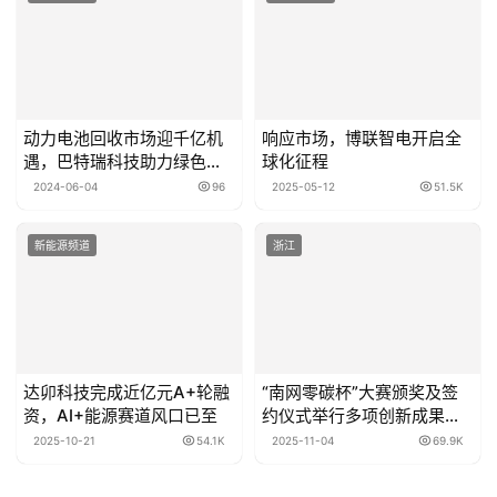
动力电池回收市场迎千亿机
响应市场，博联智电开启全
遇，巴特瑞科技助力绿色可
球化征程
持续发展
2024-06-04
96
2025-05-12
51.5K
新能源频道
浙江
达卯科技完成近亿元A+轮融
“南网零碳杯”大赛颁奖及签
资，AI+能源赛道风口已至
约仪式举行多项创新成果获
支持落地
2025-10-21
54.1K
2025-11-04
69.9K