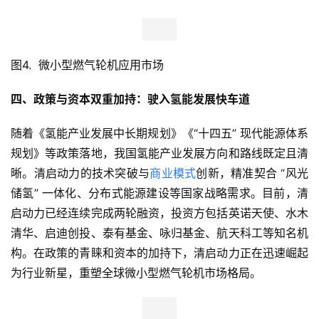
业
观
察
图4.  微小型燃气轮机应用市场
新
四、政策与资本双重加持：驶入氢能发展快车道
科
技
随着《氢能产业发展中长期规划》《“十四五” 现代能源体系
规划》等政策落地，我国氢能产业发展方向和路线既定且清
投
融
晰。清启动力的技术突破与
商业模式
创新，精准契合 “风光
资
储氢” 一体化、分布式能源建设等国家战略需求。目前，清
启动力已经连续完成两轮融资，投资方包括英诺天使、水木
人
清华、启迪创投、泰有基金、咏归基金、航天科工等知名机
工
构。在政策的青睐和资本的加持下，清启动力正在迅速崛起
智
为行业新星，重塑全球微小型燃气轮机市场格局。
能