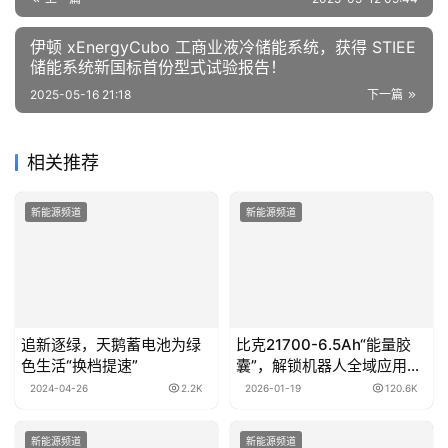
伊顿 xEnergyCubo 工商业液冷储能系统，获得 STIEE
储能系统新国标首份型式试验报告！
2025-05-16 21:18
下一篇
相关推荐
新能源频道
新能源频道
追新逐绿，天鹅蓄电池为绿
比克21700-6.5Ah“能量胶
色生活“换档提速”
囊”，解锁机器人全域应用新
可能
2024-04-26
2.2K
2026-01-19
120.6K
新能源频道
新能源频道