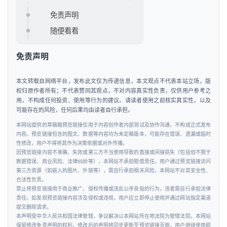
免责声明
随便看看
免责声明
本文转载自网络平台，发布此文仅为传递信息，本文观点不代表本站立场，版
权归原作者所有；不代表赞同其观点，不对内容真实性负责，仅供用户参考之
用，不构成任何投资、使用等行为的建议。请读者使用之前核实真实性，以及
可能存在的风险，任何后果均由读者自行承担。
本网站提供的草稿箱预览链接仅用于内容创作者内部测试及协作沟通，不构成正式发布
内容。预览链接包含的图文、数据等内容均为未定稿版本，可能存在错误、遗漏或临时
性修改，用户不得将其作为决策依据或对外传播。
因预览链接内容不准确、失效或第三方不当使用导致的直接或间接损失（包括但不限于
数据错误、商业风险、法律纠纷等），本网站不承担赔偿责任。用户通过预览链接访问
第三方资源（如嵌入的图片、外链等），需自行承担相关风险，本网站不对其安全性、
合法性负责。
禁止将预览链接用于商业推广、侵权传播或违反公序良俗的行为，违者需自行承担法律
责任。如发现预览链接内容涉及侵权或违规，用户应立即停止使用并通过网站指定渠道
提交删除请求。
本声明受中华人民共和国法律管辖，争议解决以本网站所在地法院为管辖法院。本网站
保留修改免责声明的权利，修改后的声明将同步更新至预览链接页面，用户继续使用即