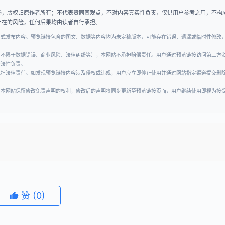
场，版权归原作者所有；不代表赞同其观点，不对内容真实性负责，仅供用户参考之用，不构
存在的风险，任何后果均由读者自行承担。
正式发布内容。预览链接包含的图文、数据等内容均为未定稿版本，可能存在错误、遗漏或临时性修改
但不限于数据错误、商业风险、法律纠纷等），本网站不承担赔偿责任。用户通过预览链接访问第三方
合法性负责。
承担法律责任。如发现预览链接内容涉及侵权或违规，用户应立即停止使用并通过网站指定渠道提交删
。本网站保留修改免责声明的权利，修改后的声明将同步更新至预览链接页面，用户继续使用即视为接
赞
(0)