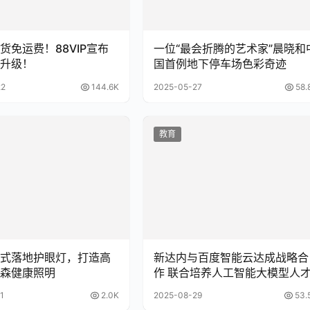
货免运费！88VIP宣布
一位“最会折腾的艺术家”晨晓和
升级！
国首例地下停车场色彩奇迹
22
144.6K
2025-05-27
58.
教育
式落地护眼灯，打造高
新达内与百度智能云达成战略合
森健康照明
作 联合培养人工智能大模型人
1
2.0K
2025-08-29
53.