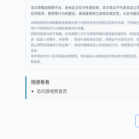
本文转载自网络平台，发布此文仅为传递信息，本文观点不代表本站立
任何投资、使用等行为的建议。请读者使用之前核实真实性，以及可能
本网站提供的草稿箱预览链接仅用于内容创作者内部测试及协作沟通，不构成
用户不得将其作为决策依据或对外传播。
因预览链接内容不准确、失效或第三方不当使用导致的直接或间接损失（包括
源（如嵌入的图片、外链等），需自行承担相关风险，本网站不对其安全性、
禁止将预览链接用于商业推广、侵权传播或违反公序良俗的行为，违者需自行
请求。
本声明受中华人民共和国法律管辖，争议解决以本网站所在地法院为管辖法院
新条款。
随便看看
访问游戏熊首页