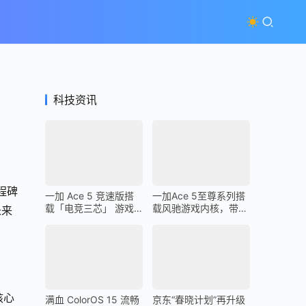
科技资讯
程碑
一加 Ace 5 竞速版搭
一加Ace 5至尊系列搭
载「电竞三芯」 游戏
载风驰游戏内核，带来
未来
体验超越同档所有手机
最强1% Low帧表现
核心
满血 ColorOS 15 流畅
京东“春晓计划”再升级