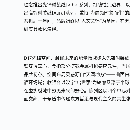
理念推出先锋时装线[Vibe]系列，打破性别边界
出高智时装线[Aura]系列，秉持“为启领时装而
共振。十年间，品牌始终以“人文关怀”为基因，在
维度具象化演绎。
D17先锋空间：触碰未来的能量场域步入先锋时装线
镜穿透掌心，食指部分搭载金属机械感应元件，当顾
品牌初心。空间布局灵感源自“天圆地方”——曲面
循环场域；收银台以汉字“启世录”为轮廓悬浮于半
在虚实裂隙中窥见未来的野心。陈列区以四个中心
面交织，于矛盾中传递东方哲思与现代主义的共生