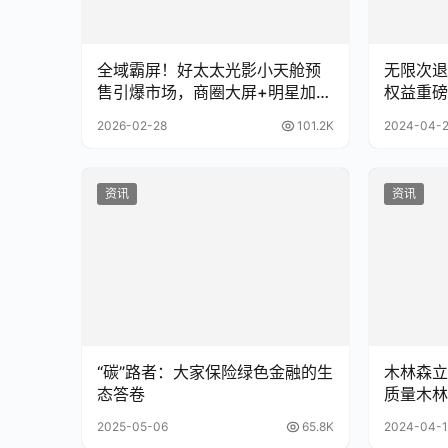
全域霸屏！好太太光影小天舱预
无限次退
售引爆市场，商圈大屏+明星加码
权益重磅
解锁「氛围感阳台」
2026-02-28
101.2K
2024-04-
资讯
资讯
“碳”路者：大家保险绿色金融的生
木林森立
态答卷
质量木林
2025-05-06
65.8K
2024-04-1