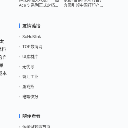
Ace 5 系列正式定档
奔图引领中国打印产业
12 月 26 日
跻身世界头部
友情链接
SoHoBlink
太
TOP数码网
面料
UI素材库
的自
景
无忧考
戴本
智汇工业
游戏熊
电鳗快报
随便看看
访问游戏熊首页