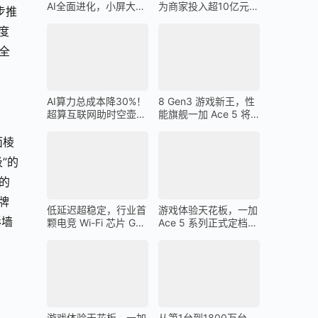
AI全面进化，小屏大魔
为商家投入超10亿元广
步推
王一加 13T 搭载
告金补贴 上不封顶
度
全
AI算力总成本降30%！
8 Gen3 游戏新王，性
超算互联网助时空壶高
能旗舰一加 Ace 5 将
质量出海
在 12 月 26 日发布
面棱
”的
的
牌
低延迟超稳定，行业首
游戏体验天花板，一加
形墙
颗电竞 Wi-Fi 芯片 G1
Ace 5 系列正式定档
助力一加 Ace 5 Pro 化
12 月 26 日
身穿墙王
游戏体验天花板，一加
从第1台到1800万台，