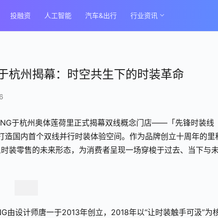
投融资
人工智能
汽车&出行
行业资讯
门店于杭州揭幕：时空共生下的时装革命
6
LLTANG于杭州奥体莲荷里正式揭幕双线概念门店——「先锋时装线
主题打造国内首个双线并行时装体验空间。作为品牌创立十周年的里
义时装零售的未来形态，为消费者呈现一场穿梭于过去、当下与
NG由设计师唐一于2013年创立，2018年以“让时装触手可汲”为