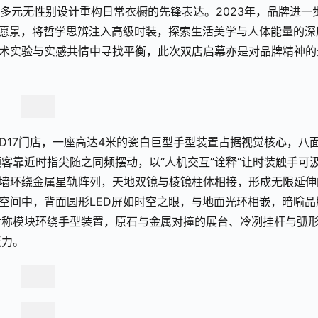
，以多元无性别设计重构日常衣橱的先锋表达。2023年，品牌进一
生”的愿景，将哲学思辨注入高级时装，探索生活美学与人体能量的深
艺术实验与实感共情中寻找平衡，此次双店启幕亦是对品牌精神的
D17门店，一座高达4米的瓷白巨型手型装置占据视觉核心，八
客靠近时指尖随之同频摆动，以“人机交互”诠释“让时装触手可汲
白墙环绕金属星轨阵列，天地双镜与棱镜柱体相接，形成无限延伸
球空间中，背面圆形LED屏如时空之眼，与地面光环相嵌，暗喻品
对称模块环绕手型装置，原石与金属对撞的展台、冷冽挂杆与弧
张力。