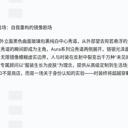
智秀场：自我重构的镜像剧场
”。外立面黑色曲面玻璃包裹纯白中心秀道，从外部望去宛若悬浮的
秀道的瞬间即成为主角，Aura系列沿秀道两侧展开，铬银光泽
无限镜像模糊虚实边界，人与时装在反射中裂变出千万种“未见
，专属顾问以“服装生长为皮肤”为理念，提供从高级定制到生活场
30不是商店，而是一场关于身份认知的实验——时装终将超越穿