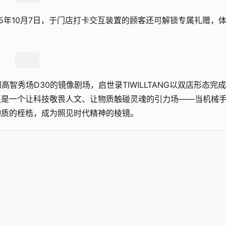
2025年10月7日，于门店打卡交互装置的顾客还可解锁专属礼赠，
智秀场D30的镜像剧场，启世录TIWILLTANG以双店形态完
更是一个让科技敬畏人文、让物质触碰灵魂的引力场——当机械
物质的桎梏，成为照见时代精神的棱镜。