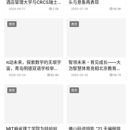
酒店管理大学与CRCS瑞士
头与意象再表现
恺撒里兹大学荣登全球前
2024-04-11
2.5K
2025-07-19
56.9K
三，SEG瑞士教育集团四校
均列全球前七
教育
教育
π动未来，探索数学的无垠宇
智领未来・育见成长——大
宙，青岛明德双语学校举办π
沩智慧体育亮相北京教育装
Day主题教育活动
备展 科技赋能体育教育新图
2025-03-24
60.9K
2025-03-20
56.7K
景
教育
教育
MIT麻省理工学院为娃哈哈
佛山码途钥匙 “21 天编程挑