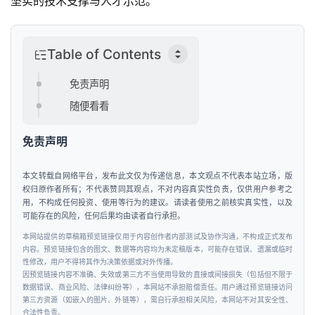
坚实的技术支撑与人才示范。
资
讯
Table of Contents
免责声明
随便看看
免责声明
本文转载自网络平台，发布此文仅为传递信息，本文观点不代表本站立场，版
权归原作者所有；不代表赞同其观点，不对内容真实性负责，仅供用户参考之
用，不构成任何投资、使用等行为的建议。请读者使用之前核实真实性，以及
可能存在的风险，任何后果均由读者自行承担。
本网站提供的草稿箱预览链接仅用于内容创作者内部测试及协作沟通，不构成正式发布
内容。预览链接包含的图文、数据等内容均为未定稿版本，可能存在错误、遗漏或临时
性修改，用户不得将其作为决策依据或对外传播。
因预览链接内容不准确、失效或第三方不当使用导致的直接或间接损失（包括但不限于
数据错误、商业风险、法律纠纷等），本网站不承担赔偿责任。用户通过预览链接访问
第三方资源（如嵌入的图片、外链等），需自行承担相关风险，本网站不对其安全性、
合法性负责。