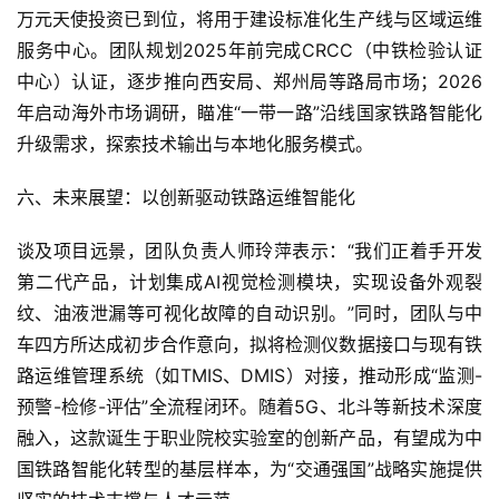
万元天使投资已到位，将用于建设标准化生产线与区域运维
投
服务中心。团队规划2025年前完成CRCC（中铁检验认证
融
中心）认证，逐步推向西安局、郑州局等路局市场；2026
资
年启动海外市场调研，瞄准“一带一路”沿线国家铁路智能化
升级需求，探索技术输出与本地化服务模式。
人
工
六、未来展望：以创新驱动铁路运维智能化
智
能
谈及项目远景，团队负责人师玲萍表示：“我们正着手开发
第二代产品，计划集成AI视觉检测模块，实现设备外观裂
汽
纹、油液泄漏等可视化故障的自动识别。”同时，团队与中
车
车四方所达成初步合作意向，拟将检测仪数据接口与现有铁
&
路运维管理系统（如TMIS、DMIS）对接，推动形成“监测-
出
预警-检修-评估”全流程闭环。随着5G、北斗等新技术深度
行
融入，这款诞生于职业院校实验室的创新产品，有望成为中
行
国铁路智能化转型的基层样本，为“交通强国”战略实施提供
业