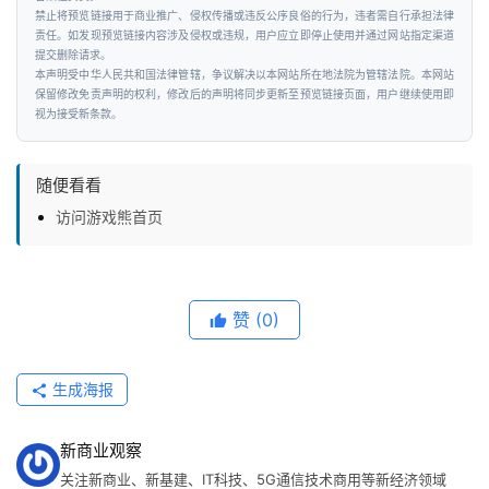
禁止将预览链接用于商业推广、侵权传播或违反公序良俗的行为，违者需自行承担法律
责任。如发现预览链接内容涉及侵权或违规，用户应立即停止使用并通过网站指定渠道
提交删除请求。
本声明受中华人民共和国法律管辖，争议解决以本网站所在地法院为管辖法院。本网站
保留修改免责声明的权利，修改后的声明将同步更新至预览链接页面，用户继续使用即
视为接受新条款。
随便看看
访问游戏熊首页
赞
(0)
生成海报
新商业观察
关注新商业、新基建、IT科技、5G通信技术商用等新经济领域