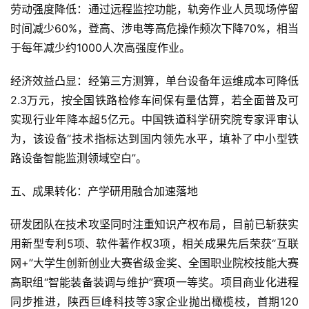
劳动强度降低：通过远程监控功能，轨旁作业人员现场停留
时间减少60%，登高、涉电等高危操作频次下降70%，相当
于每年减少约1000人次高强度作业。
经济效益凸显：经第三方测算，单台设备年运维成本可降低
2.3万元，按全国铁路检修车间保有量估算，若全面普及可
首
实现行业年降本超5亿元。中国铁道科学研究院专家评审认
页
为，该设备“技术指标达到国内领先水平，填补了中小型铁
路设备智能监测领域空白”。
新
商
五、成果转化：产学研用融合加速落地
业
观
研发团队在技术攻坚同时注重知识产权布局，目前已斩获实
察
用新型专利5项、软件著作权3项，相关成果先后荣获“互联
网+”大学生创新创业大赛省级金奖、全国职业院校技能大赛
新
科
高职组“智能装备装调与维护”赛项一等奖。项目商业化进程
技
同步推进，陕西巨峰科技等3家企业抛出橄榄枝，首期120