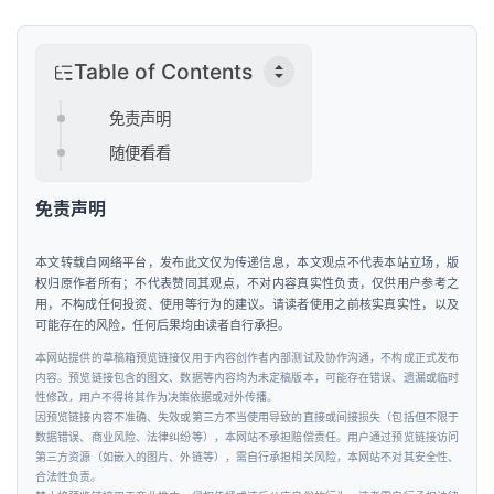
Table of Contents
免责声明
随便看看
免责声明
本文转载自网络平台，发布此文仅为传递信息，本文观点不代表本站立场，版
权归原作者所有；不代表赞同其观点，不对内容真实性负责，仅供用户参考之
用，不构成任何投资、使用等行为的建议。请读者使用之前核实真实性，以及
可能存在的风险，任何后果均由读者自行承担。
本网站提供的草稿箱预览链接仅用于内容创作者内部测试及协作沟通，不构成正式发布
内容。预览链接包含的图文、数据等内容均为未定稿版本，可能存在错误、遗漏或临时
性修改，用户不得将其作为决策依据或对外传播。
因预览链接内容不准确、失效或第三方不当使用导致的直接或间接损失（包括但不限于
数据错误、商业风险、法律纠纷等），本网站不承担赔偿责任。用户通过预览链接访问
第三方资源（如嵌入的图片、外链等），需自行承担相关风险，本网站不对其安全性、
合法性负责。