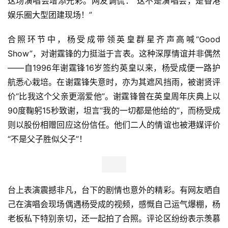
这场演唱会增添光彩。网友调侃：“这不是演唱会，是香港
新
商
娱乐圈大型团建现场！”
业
观
合照环节中，杨受成带领英皇群星齐声高喊“Good 
察
Show”，对谢霆锋的力挺溢于言表。这种深厚情谊并非偶然
——自1996年谢霆锋16岁签约英皇以来，杨受成便一路护
新
航悉心栽培。在谢霆锋失意时，亦为其遮风挡雨，被谢贤评
科
价“比我这个父亲更溺爱他”。谢霆锋曾在英皇周年庆典上以
技
90度鞠躬15秒致谢，坦言“我的一切都是他给的”，而杨受成
则以股份相赠回应这份信任。他们二人的情谊也被港媒评价
投
“不是父子胜似父子”！
融
资
人
台上表演震撼非凡，台下的剧情也意外的精彩。有网友晒自
工
己在演唱会现场偶遇杨受成的视频，感慨自己运气爆棚，杨
智
老板私下特别亲切，还一起拍了合照。评论区纷纷表示羡慕
能