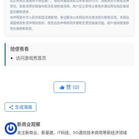
禁止将预览链接用于商业推广、侵权传播或违反公序良俗的行为，违者需自行承担法律
责任。如发现预览链接内容涉及侵权或违规，用户应立即停止使用并通过网站指定渠道
提交删除请求。
本声明受中华人民共和国法律管辖，争议解决以本网站所在地法院为管辖法院。本网站
保留修改免责声明的权利，修改后的声明将同步更新至预览链接页面，用户继续使用即
视为接受新条款。
随便看看
访问游戏熊首页
赞
(0)
生成海报
新商业观察
关注新商业、新基建、IT科技、5G通信技术商用等新经济领域