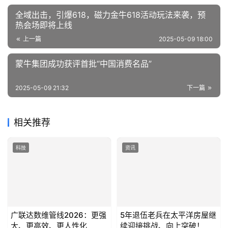
全域出击，引爆618，磁力金牛618活动玩法来袭，预
热会场即将上线
上一篇
2025-05-09 18:00
蒙牛集团成功获评首批“中国消费名品”
2025-05-09 21:32
下一篇
相关推荐
科技
资讯
广联达数维管线2026：更强
5年退伍老兵在太平洋房屋继
大、更高效、更人性化
续迎接挑战、向上突破！