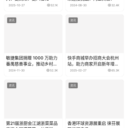
2025-10-27
52.1K
2024-08-30
32.4K
资讯
资讯
敏捷集团捐赠 1000 万助力
快手商城举办招商大会杭州
番禺慈善事业，推动乡村振
站，助力商家开启新年增长
兴
新引擎
2024-11-30
52.3K
2025-02-27
65.3K
资讯
资讯
第21届浙厨会江湖浙菜菜品
香港环球资源展重启 徕芬展