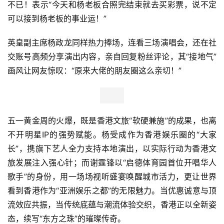
不已！表示“今天和杨老板合照完结束就去买彩票，说不定
可以接到杨老板的事业运！”
汽
车
英皇副主席杨政龙同样热力捧场，连看三场演唱会，还在社
&
出
交账号高频分享演出内容，亲自回复粉丝评论，其“接地气”
行
画风让网友惊叹：“原来大佬的朋友圈这么亲切！”
行
业
资
五一黄金周的火爆，既是香港文旅“软硬兼施”的成果，也离
讯
不开明星IP的强势赋能。杨受成作为香港娱乐圈的“大家
长”，携旗下艺人全力支持本地演出，以实际行动为香港文
旅发展注入强心针；而谢霆锋以“启德体育园首位开唱华人
歌手”的身份，用一场场视听盛宴唤醒城市活力，更让世界
看到香港作为“亚洲娱乐之都”的无限魅力。当优惠诚意与顶
流效应共振，当传统底蕴与潮流体验交织，香港正以全新姿
态，续写“东方之珠”的璀璨传奇。