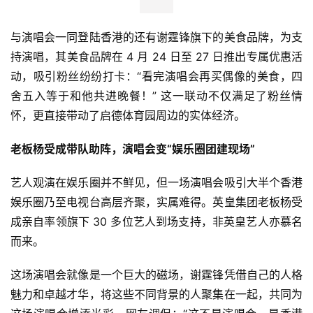
与演唱会一同登陆香港的还有谢霆锋旗下的美食品牌，为支
持演唱，其美食品牌在 4 月 24 日至 27 日推出专属优惠活
动，吸引粉丝纷纷打卡：“看完演唱会再买偶像的美食，四
舍五入等于和他共进晚餐！” 这一联动不仅满足了粉丝情
怀，更直接带动了启德体育园周边的实体经济。
老板杨受成带队助阵，演唱会变“娱乐圈团建现场”
艺人观演在娱乐圈并不鲜见，但一场演唱会吸引大半个香港
娱乐圈乃至电视台高层齐聚，实属难得。英皇集团老板杨受
成亲自率领旗下 30 多位艺人到场支持，非英皇艺人亦慕名
而来。
首
这场演唱会就像是一个巨大的磁场，谢霆锋凭借自己的人格
页
魅力和卓越才华，将这些不同背景的人聚集在一起，共同为