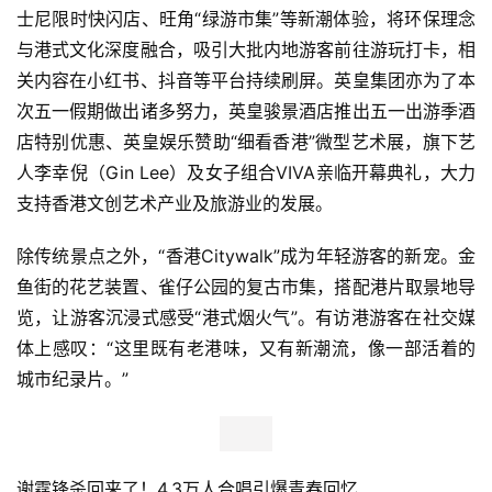
士尼限时快闪店、旺角“绿游市集”等新潮体验，将环保理念
与港式文化深度融合，吸引大批内地游客前往游玩打卡，相
关内容在小红书、抖音等平台持续刷屏。英皇集团亦为了本
次五一假期做出诸多努力，英皇骏景酒店推出五一出游季酒
店特别优惠、英皇娱乐赞助“细看香港”微型艺术展，旗下艺
人李幸倪（Gin Lee）及女子组合VIVA亲临开幕典礼，大力
支持香港文创艺术产业及旅游业的发展。
除传统景点之外，“香港Citywalk”成为年轻游客的新宠。金
鱼街的花艺装置、雀仔公园的复古市集，搭配港片取景地导
览，让游客沉浸式感受“港式烟火气”。有访港游客在社交媒
体上感叹：“这里既有老港味，又有新潮流，像一部活着的
城市纪录片。”
谢霆锋杀回来了！4.3万人合唱引爆青春回忆