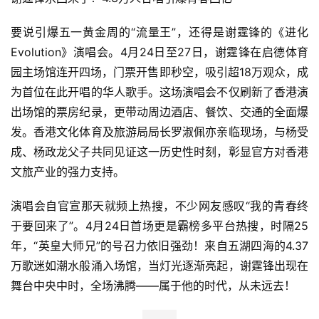
要说引爆五一黄金周的“流量王”，还得是谢霆锋的《进化 
Evolution》演唱会。4月24日至27日，谢霆锋在启德体育
园主场馆连开四场，门票开售即秒空，吸引超18万观众，成
为首位在此开唱的华人歌手。这场演唱会不仅刷新了香港演
出场馆的票房纪录，更带动周边酒店、餐饮、交通的全面爆
发。香港文化体育及旅游局局长罗淑佩亦亲临现场，与杨受
成、杨政龙父子共同见证这一历史性时刻，彰显官方对香港
文旅产业的强力支持。
演唱会自官宣那天就频上热搜，不少网友感叹“我的青春终
于要回来了”。4月24日首场更是霸榜多平台热搜，时隔25
年，“英皇大师兄”的号召力依旧强劲！来自五湖四海的4.37
万歌迷如潮水般涌入场馆，当灯光逐渐亮起，谢霆锋出现在
舞台中央中时，全场沸腾——属于他的时代，从未远去！