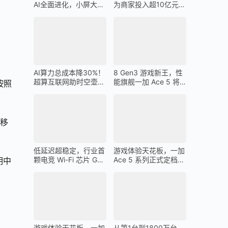
AI全面进化，小屏大魔
为商家投入超10亿元广
王一加 13T 搭载
告金补贴 上不封顶
AI算力总成本降30%！
8 Gen3 游戏新王，性
超算互联网助时空壶高
能旗舰一加 Ace 5 将
按照
质量出海
在 12 月 26 日发布
何移
低延迟超稳定，行业首
游戏体验天花板，一加
颗电竞 Wi-Fi 芯片 G1
Ace 5 系列正式定档
明中
助力一加 Ace 5 Pro 化
12 月 26 日
身穿墙王
游戏体验天花板，一加
从第1台到1800万台，