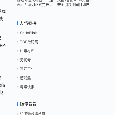
Ace 5 系列正式定档
奔图引领中国打印产业
12 月 26 日
跻身世界头部
搭载
挑
友情链接
SoHoBlink
叉
TOP数码网
P-
UI素材库
无忧考
智汇工业
游戏熊
提
轮精
电鳗快报
制
随便看看
访问游戏熊首页