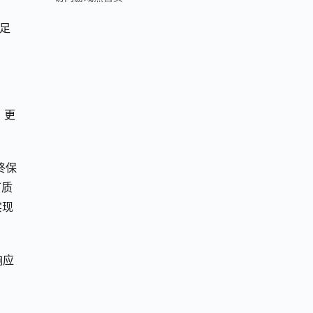
充足
，更
终保
下质
实现
响应
。