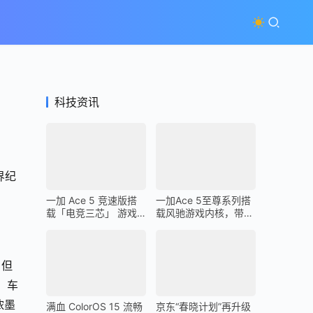
科技资讯
界纪
一加 Ace 5 竞速版搭
一加Ace 5至尊系列搭
载「电竞三芯」 游戏
载风驰游戏内核，带来
体验超越同档所有手机
最强1% Low帧表现
，但
、车
浓墨
满血 ColorOS 15 流畅
京东“春晓计划”再升级