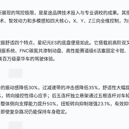
所展现的驾控极限，是星途品牌技术投入与专业调校的成果。其
技术、智效动力和多模感知四大核心，X、Y、Z三向全维控制，为
振舒适四个特点，星纪元ES的底盘便是如此。它搭载前高阶双
振系统、FNC碳氮共渗制动盘、高性能赛道级6活塞固定卡钳、R
媲美百万级豪华车的驾驶体验。
的振动感降低30%，过减速带的冲击感降低35%，舒适性大幅
5%，转向操控性得心应手；后五连杆独立悬架通过五根连杆对车
体侧向支撑能力提升50%，扭矩转向抑制增强23.1%，有效抑
，即使复杂路况仍能保持车身稳定。