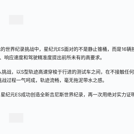
标的世界纪录挑战中，星纪元ES面对的不是静止锥桶，而是16辆
限、响应速度和驾驶精准度提出前所未有的高要求。
入挑战，以S型轨迹高速穿梭于行进的测试车之间，在不接触任
挑战过程一气呵成，轨迹流畅，毫无拖泥带水之感。
星纪元ES成功创造全新吉尼斯世界纪录，再一次用绝对实力证