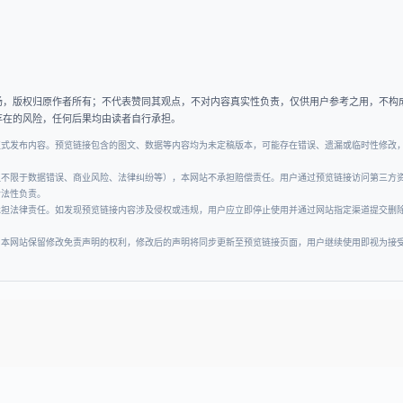
场，版权归原作者所有；不代表赞同其观点，不对内容真实性负责，仅供用户参考之用，不构
存在的风险，任何后果均由读者自行承担。
正式发布内容。预览链接包含的图文、数据等内容均为未定稿版本，可能存在错误、遗漏或临时性修改
但不限于数据错误、商业风险、法律纠纷等），本网站不承担赔偿责任。用户通过预览链接访问第三方
合法性负责。
承担法律责任。如发现预览链接内容涉及侵权或违规，用户应立即停止使用并通过网站指定渠道提交删
。本网站保留修改免责声明的权利，修改后的声明将同步更新至预览链接页面，用户继续使用即视为接