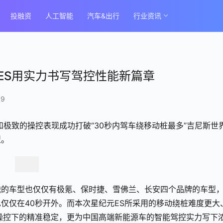
投融资
人工智能
汽车&出行
行业资讯
ES用实力书写驾控性能新篇章
69
和极致的操控表现成功打破“30秒内驾车绕移动桩最多”吉尼斯世
型。
战的车型也仅仅有极氪、保时捷、雪佛兰、长安四个品牌的车型
仅仅在40秒开外。而本次星纪元ES所采用的移动绕桩难度更大
操控下的精准稳定，更为中国高端新能源车的智能驾控实力写下