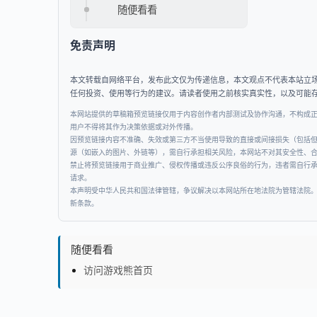
随便看看
免责声明
本文转载自网络平台，发布此文仅为传递信息，本文观点不代表本站立
任何投资、使用等行为的建议。请读者使用之前核实真实性，以及可能
本网站提供的草稿箱预览链接仅用于内容创作者内部测试及协作沟通，不构成
用户不得将其作为决策依据或对外传播。
因预览链接内容不准确、失效或第三方不当使用导致的直接或间接损失（包括
源（如嵌入的图片、外链等），需自行承担相关风险，本网站不对其安全性、
禁止将预览链接用于商业推广、侵权传播或违反公序良俗的行为，违者需自行
请求。
本声明受中华人民共和国法律管辖，争议解决以本网站所在地法院为管辖法院
新条款。
随便看看
访问游戏熊首页