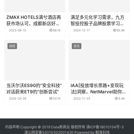
ZMAX HOTELS满兮酒店再
满足多元化学习需求，九方
获市场认可，成都新店好评
智投控股子品牌股票学习机
不断
引领投资学习新风尚
2023-08-10
68.1K
2024-12-17
65.6K
财经
资讯
当沃尔沃ES90的“安全科技”
IAA[投放增长思路+变现玩
对话蔚来ET9的“创新尝试”
法]洞察，NetMarvel助你出
海稳赢
2025-03-26
54.1K
2023-11-24
4.4K
内容声明
Copyright © 2019
Data新商业
版权所有
滇ICP备18010154号-3
滇公网安备53010302001420
Powered by 鲸准科技