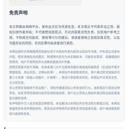
资
免责声明
人
工
本文转载自网络平台，发布此文仅为传递信息，本文观点不代表本站立场，版
智
权归原作者所有；不代表赞同其观点，不对内容真实性负责，仅供用户参考之
用，不构成任何投资、使用等行为的建议。请读者使用之前核实真实性，以及
能
可能存在的风险，任何后果均由读者自行承担。
本网站提供的草稿箱预览链接仅用于内容创作者内部测试及协作沟通，不构成正式发布
汽
内容。预览链接包含的图文、数据等内容均为未定稿版本，可能存在错误、遗漏或临时
车
性修改，用户不得将其作为决策依据或对外传播。
因预览链接内容不准确、失效或第三方不当使用导致的直接或间接损失（包括但不限于
&
数据错误、商业风险、法律纠纷等），本网站不承担赔偿责任。用户通过预览链接访问
出
第三方资源（如嵌入的图片、外链等），需自行承担相关风险，本网站不对其安全性、
行
合法性负责。
禁止将预览链接用于商业推广、侵权传播或违反公序良俗的行为，违者需自行承担法律
责任。如发现预览链接内容涉及侵权或违规，用户应立即停止使用并通过网站指定渠道
行
提交删除请求。
本声明受中华人民共和国法律管辖，争议解决以本网站所在地法院为管辖法院。本网站
业
保留修改免责声明的权利，修改后的声明将同步更新至预览链接页面，用户继续使用即
资
视为接受新条款。
讯