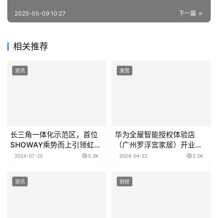
2025-05-09 10:27
下一篇
相关推荐
资讯
家居
长三角一体化示范区，首位
华为全屋智能授权体验店
SHOWAY乘势而上引领虹桥
（广州罗浮宫家居）开业，
商务新纪元
引领“智装+美装”风潮
2024-07-25
5.3K
2024-04-22
2.2K
资讯
财经