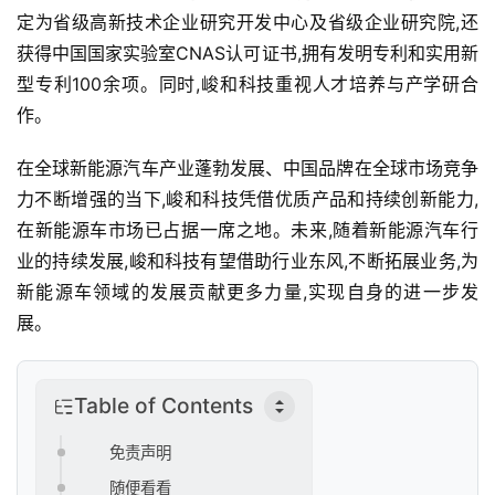
定为省级高新技术企业研究开发中心及省级企业研究院,还
获得中国国家实验室CNAS认可证书,拥有发明专利和实用新
型专利100余项。同时,峻和科技重视人才培养与产学研合
首
页
作。
在全球新能源汽车产业蓬勃发展、中国品牌在全球市场竞争
新
商
力不断增强的当下,峻和科技凭借优质产品和持续创新能力,
业
在新能源车市场已占据一席之地。未来,随着新能源汽车行
观
业的持续发展,峻和科技有望借助行业东风,不断拓展业务,为
察
新能源车领域的发展贡献更多力量,实现自身的进一步发
展。
新
科
技
Table of Contents
投
免责声明
融
随便看看