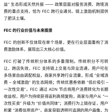
益” 生态形成天然共振 —— 政策层面对服务消费、跨境消
费的重点支持，恰为 FEC 跨行业通兑、链上激励机制提供
了肥沃土壤。
FEC 
的行业价值与未来图景
首
页
FEC 的创新不仅体现在单个场景，更在行业层面重构了消
费激励体系，展现出三大核心价值。
新
商
FEC 打破了传统积分体系的多重限制。传统积分不可转
业
让、跨店失效，FEC 支持链上交易与异业流通，用户可在
观
多场景自由调配权益，商家共享跨行业流量，形成 “全域消
察
费 – 全域激励” 的生态网络；传统优惠券依赖 “低价吸引 – 
一次性交易”，FEC 通过 ADN 节点将用户消费转化为长期
新
科
收益权，用户为持续获得返利高频复购，商家与用户从 “一
技
次性买卖” 升级为 “价值共同体”；消费行为上链存证，用户
积累 “消费信用资产”，商家获取透明可追溯的用户画像，为