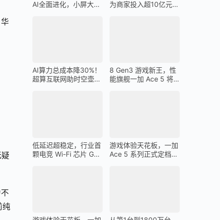
AI全面进化，小屏大魔
为商家投入超10亿元广
王一加 13T 搭载
告金补贴 上不封顶
、华
AI算力总成本降30%！
8 Gen3 游戏新王，性
超算互联网助时空壶高
能旗舰一加 Ace 5 将
质量出海
在 12 月 26 日发布
低延迟超稳定，行业首
游戏体验天花板，一加
颗电竞 Wi-Fi 芯片 G1
Ace 5 系列正式定档
无疑
助力一加 Ace 5 Pro 化
12 月 26 日
身穿墙王
为不
前纯
游戏体验天花板，一加
从第1台到1800万台，