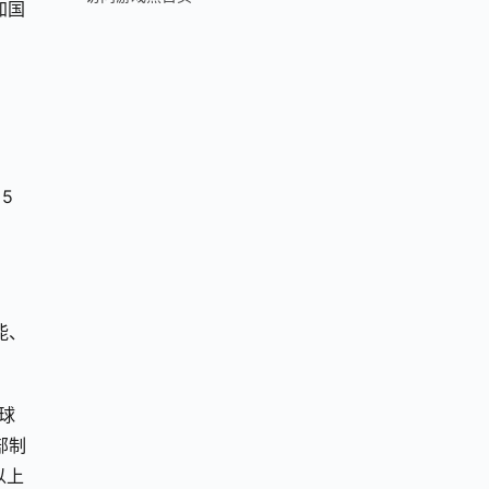
加国
5
能、
球
部制
以上