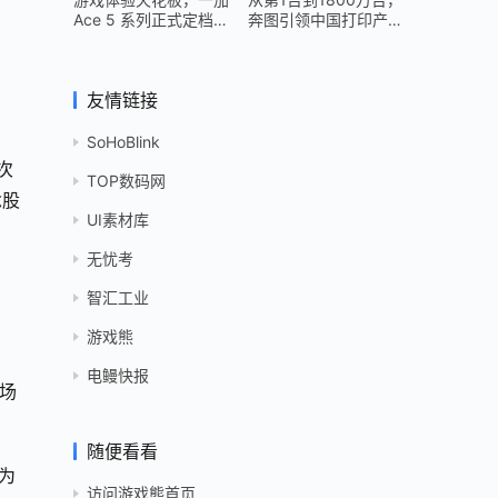
Ace 5 系列正式定档
奔图引领中国打印产业
12 月 26 日
跻身世界头部
友情链接
SoHoBlink
次
TOP数码网
念股
UI素材库
无忧考
智汇工业
游戏熊
电鳗快报
市场
随便看看
为
访问游戏熊首页