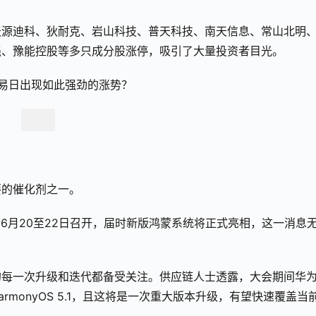
天源迪科、狄耐克、岩山科技、普天科技、南天信息、常山北明
强、豫能控股等多只成分股涨停，吸引了大量投资者目光。
易日出现如此强劲的涨势？
要的催化剂之一。
于6月20至22日召开，届时新版鸿蒙系统将正式亮相，这一消息
的每一次升级和迭代都备受关注。供应链人士透露，大会期间华
HarmonyOS 5.1，且这将是一次重大版本升级，有望快速覆盖当