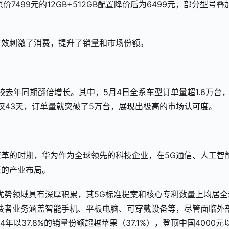
，原价7499元的12GB+512GB配置降价后为6499元，部分型号叠
有效刺激了消费，提升了销量和市场份额。
较去年同期翻倍增长。其中，5月4日全系车型订单量超1.6万台，
上市仅43天，订单量就突破了5万台，展现出极高的市场认可度。
革的时期，华为作为全球领先的科技企业，在5G通信、人工智
泛的产业布局。
优势领域具有深厚积累，其5G标准提案和核心专利数量上均居全
费者业务涵盖智能手机、平板电脑、可穿戴设备等，尽管面临外
以37.8%的销量份额超越苹果（37.1%），登顶中国4000元