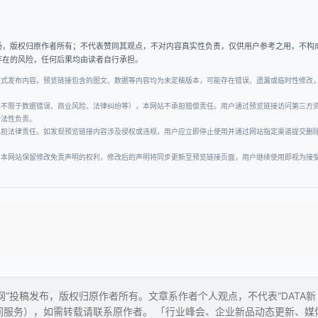
场，版权归原作者所有；不代表赞同其观点，不对内容真实性负责，仅供用户参考之用，不构
存在的风险，任何后果均由读者自行承担。
正式发布内容。预览链接包含的图文、数据等内容均为未定稿版本，可能存在错误、遗漏或临时性修改
但不限于数据错误、商业风险、法律纠纷等），本网站不承担赔偿责任。用户通过预览链接访问第三方
合法性负责。
承担法律责任。如发现预览链接内容涉及侵权或违规，用户应立即停止使用并通过网站指定渠道提交删
。本网站保留修改免责声明的权利，修改后的声明将同步更新至预览链接页面，用户继续使用即视为接
经网”投稿发布，版权归原作者所有。文章系作者个人观点，不代表“DATA新
间服务），如需转载请联系原作者。 「行业峰会、企业新品动态更新、媒