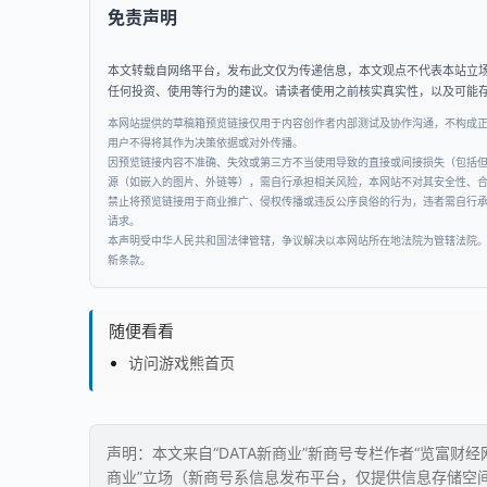
免责声明
本文转载自网络平台，发布此文仅为传递信息，本文观点不代表本站立
任何投资、使用等行为的建议。请读者使用之前核实真实性，以及可能
本网站提供的草稿箱预览链接仅用于内容创作者内部测试及协作沟通，不构成
用户不得将其作为决策依据或对外传播。
因预览链接内容不准确、失效或第三方不当使用导致的直接或间接损失（包括
源（如嵌入的图片、外链等），需自行承担相关风险，本网站不对其安全性、
禁止将预览链接用于商业推广、侵权传播或违反公序良俗的行为，违者需自行
请求。
本声明受中华人民共和国法律管辖，争议解决以本网站所在地法院为管辖法院
新条款。
随便看看
访问游戏熊首页
声明：本文来自“DATA新商业”新商号专栏作者“览富财
商业”立场（新商号系信息发布平台，仅提供信息存储空