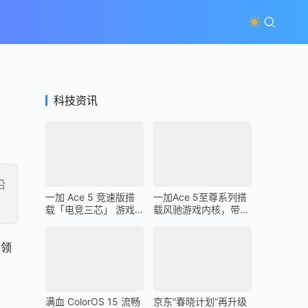
科技资讯
沿
一加 Ace 5 竞速版搭
一加Ace 5至尊系列搭
载「电竞三芯」 游戏
载风驰游戏内核，带来
体验超越同档所有手机
最强1% Low帧表现
引领
满血 ColorOS 15 流畅
京东“春晓计划”再升级