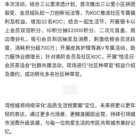
本次活动，结合三公里渗透计划，首次推出三公里小区拼团
商
裂变、会员组队砍一刀创新玩法等，为KOC推送社区专属福
业
观
利及权益，增加32名KOC；结合一起生活节，开展银卡以
察
上会员双倍积分、10积分抽52000积分、二次元盲盒、周
边等好礼，吸引会员到店抽奖及消费，刺激低频会员活跃
新
度，消耗积分超700万；开展皮具护理等高V专属活动，助
科
力服饰业绩增长；针对高阶会员及社区KOC，开展“悦活日·
技
会员茶话会”社群共建活动，现场进行“社区种草官”权益介绍
及邀约，成功转化多名社区种草官。
投
融
资
湾悦城将持续深化“品质生活悦聚圈”定位，未来将更以更年
人
轻的表达，通过更多元场景、更精准圈层运营，持续引领城
工
市消费升级浪潮，与每一位热爱生活的市民共筑城市美好记
智
忆。
能