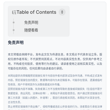
汽
Table of Contents
车
&
免责声明
出
随便看看
行
免责声明
行
业
本文转载自网络平台，发布此文仅为传递信息，本文观点不代表本站立场，版
资
权归原作者所有；不代表赞同其观点，不对内容真实性负责，仅供用户参考之
讯
用，不构成任何投资、使用等行为的建议。请读者使用之前核实真实性，以及
可能存在的风险，任何后果均由读者自行承担。
本网站提供的草稿箱预览链接仅用于内容创作者内部测试及协作沟通，不构成正式发布
内容。预览链接包含的图文、数据等内容均为未定稿版本，可能存在错误、遗漏或临时
性修改，用户不得将其作为决策依据或对外传播。
因预览链接内容不准确、失效或第三方不当使用导致的直接或间接损失（包括但不限于
数据错误、商业风险、法律纠纷等），本网站不承担赔偿责任。用户通过预览链接访问
第三方资源（如嵌入的图片、外链等），需自行承担相关风险，本网站不对其安全性、
合法性负责。
禁止将预览链接用于商业推广、侵权传播或违反公序良俗的行为，违者需自行承担法律