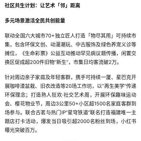
社区共生计划：让艺术「邻」距离
多元场景激活全民共创能量
联动全国六大城市70+独立匠人打造「物尽其用」可持续市
集，包含环保文创、动漫潮玩、中古服饰及绿色养宠义诊等
摊位，《生命彩票》公益互动推动罕见病议题传播，闲置交
换区促成超200件旧物“新生”，市集日均客流破2万。
针对周边亲子家庭及年轻客群，携手可持续一厦、星巴克开
展咖啡渣盆栽、旧衣改造等20场工作坊，以“再生美学”传递
环保理念；打造熟人狂欢·社交艺术周，开展环保趣味运动
会、樱花物业节，周边3公里50+小区超1500名家庭客群到
场参与。联合古茗与热门IP“星穹铁道”联名打造福建唯一主
题店打卡活动，爆发当日吸引超2000名粉丝到场，小红书
曝光突破百万。