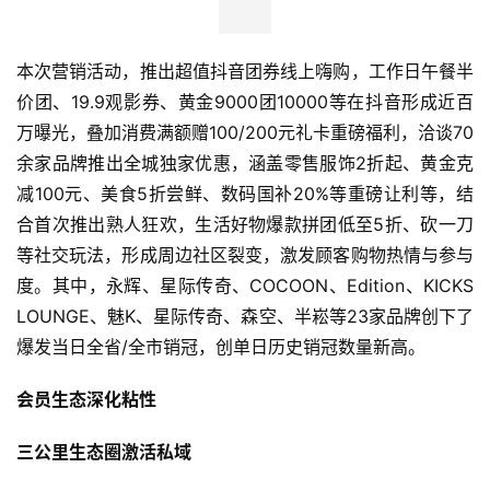
本次营销活动，推出超值抖音团券线上嗨购，工作日午餐半
价团、19.9观影券、黄金9000团10000等在抖音形成近百
万曝光，叠加消费满额赠100/200元礼卡重磅福利，洽谈70
余家品牌推出全城独家优惠，涵盖零售服饰2折起、黄金克
减100元、美食5折尝鲜、数码国补20%等重磅让利等，结
合首次推出熟人狂欢，生活好物爆款拼团低至5折、砍一刀
等社交玩法，形成周边社区裂变，激发顾客购物热情与参与
度。其中，永辉、星际传奇、COCOON、Edition、KICKS 
LOUNGE、魅K、星际传奇、森空、半崧等23家品牌创下了
爆发当日全省/全市销冠，创单日历史销冠数量新高。
首
会员生态深化粘性
页
三公里生态圈激活私域
新