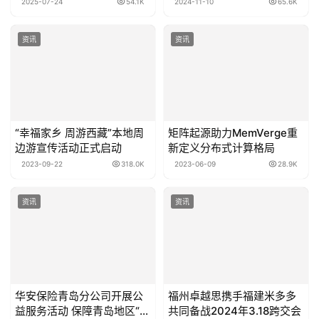
2025-07-24
54.1K
2024-11-10
65.6K
资讯
资讯
“幸福家乡 周游西藏”本地周
矩阵起源助力MemVerge重
边游宣传活动正式启动
新定义分布式计算格局
2023-09-22
318.0K
2023-06-09
28.9K
资讯
资讯
华安保险青岛分公司开展公
福州卓越思携手福建米多多
益服务活动 保障青岛地区“双
共同备战2024年3.18跨交会