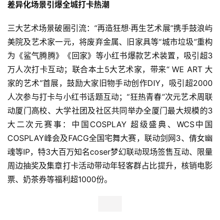
差异化场景引爆全城打卡热潮
三大艺术场景破圈引流：“再造狂想·再生艺术展”携手鼓浪屿
美院及艺术家一元，将废弃金属、旧家具等“城市垃圾”重构
为《鲨气腾腾》《回家》等小红书爆款艺术装置，吸引超3
万人次打卡互动；联合本土5大艺术家，带来“ WE ART 大
家的艺术”首展，鼓励大家旧物手动创作DIY，吸引超2000
人次参与打卡与小红书话题互动；“狂热青春”次元艺术周联
动厦门高校、大学社团及社区共同举办全厦门最大规模的3
大二次元赛事：中国COSPLAY 超级盛典、WCS中国
COSPLAY峰会及FACG全国宅舞大赛，联动剑网3、倩女幽
魂等IP，特3大百万知名coser梦幻联动现场签售互动、限量
周边抽奖及集章打卡活动带动年轻客群占比提升，核销电影
票、奶茶券等福利超1000份。