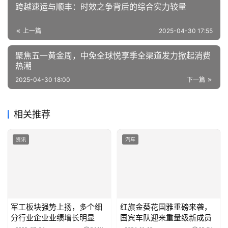
跨越速运与顺丰：时效之争背后的综合实力较量
上一篇
2025-04-30 17:55
聚焦五一黄金周，中免全球悦享季全渠道发力掀起消费
热潮
2025-04-30 18:00
下一篇
相关推荐
资讯
汽车
军工板块强势上扬，多个细
红旗金葵花国雅重磅来袭，
分行业企业业绩增长明显
国宾车队迎来重量级新成员