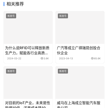
相关推荐
新商号
新商号
为什么说RFID可以释放新质
广汽等成立广祺瑞昆创投合
生产力，赋能各行业高质量
伙企业
发展？—RFID自动识别展即
2024-03-22
3.6K
2023-04-13
65.6K
将开幕！
新商号
新商号
对目前的IoT产业，未来是性
威马在上海成立智能汽车服
能增10倍，还是成本降10倍
务公司