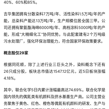
40%、60%和85%。
首
吉华集团拥有分散染料7万吨/年、活性染料1.5万吨/年的产
页
能，总染料产能达13万吨/年，生产规模位居全国三甲。公
司还拥有聚氨酯海绵6000吨/年、高档涂料5000吨/年的产
新
商
能，形成“大精细化工”协同优势。与此配套建有2个万吨级
业
污水处理厂，强化环保治理能力，符合国家环保政策要求。
观
察
概念股仅29家
根据同花顺，除了上述行业三巨头之外，染料概念下还有
新
科
26只成分股，板块总市值达1547.12亿元，近5日板块涨幅
技
4.18%。
其中，联合化学5日内累计涨幅最高达74.69%。联合化学是
投
融
国内领先的偶氮类有机颜料及挤水基墨生产商。公司主营业
资
务聚焦于黄色、红色、橙色等偶氮有机颜料的研发、生产与