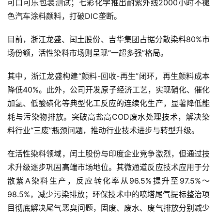
可口可乐包装测试；七彩化学推出耐紫外线2000小时不褪
色汽车涂料颜料，打破DIC垄断。
目前，浙江龙盛、闰土股份、吉华集团占据分散染料80%市
场份额，活性染料市场则呈现“一超多强”格局。
其中，浙江龙盛构建“颜料-回收-再生”闭环，再生颜料成本
降低40%。此外，公司开发原子经济工艺，实现硝化、催化
加氢、低酸磺化等典型化工反应的连续化生产，显著降低能
耗与污染物排放。突破高盐高COD废水处理技术，解决染
料行业“三废”瓶颈问题，推动行业技术进步与转型升级。
在活性染料领域，闰土股份与印度企业竞争激烈，但通过技
术升级逐步巩固高端市场地位。其微通道反应技术应用于分
散紫A染料生产，反应转化率从96.5%提升至97.5%～
98.5%，减少污染排放；环保技术中的喷塔尾气提标整治项
目彻底解决尾气恶臭问题，固废、废水、废气排放分别减少