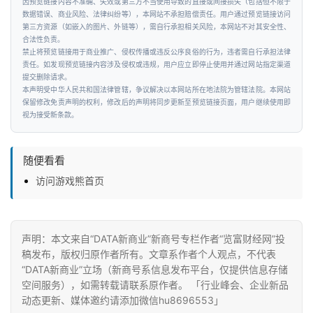
因预览链接内容不准确、失效或第三方不当使用导致的直接或间接损失（包括但不限于
数据错误、商业风险、法律纠纷等），本网站不承担赔偿责任。用户通过预览链接访问
第三方资源（如嵌入的图片、外链等），需自行承担相关风险，本网站不对其安全性、
合法性负责。
禁止将预览链接用于商业推广、侵权传播或违反公序良俗的行为，违者需自行承担法律
责任。如发现预览链接内容涉及侵权或违规，用户应立即停止使用并通过网站指定渠道
提交删除请求。
本声明受中华人民共和国法律管辖，争议解决以本网站所在地法院为管辖法院。本网站
保留修改免责声明的权利，修改后的声明将同步更新至预览链接页面，用户继续使用即
视为接受新条款。
随便看看
访问游戏熊首页
声明：本文来自“DATA新商业”新商号专栏作者“览富财经网”投
稿发布，版权归原作者所有。文章系作者个人观点，不代表
“DATA新商业”立场（新商号系信息发布平台，仅提供信息存储
空间服务），如需转载请联系原作者。 「行业峰会、企业新品
动态更新、媒体邀约请添加微信hu8696553」