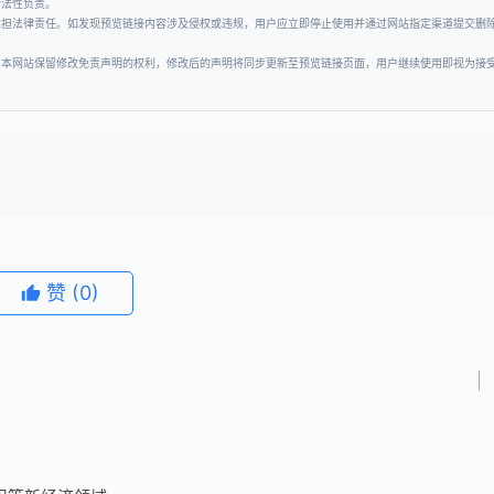
合法性负责。
承担法律责任。如发现预览链接内容涉及侵权或违规，用户应立即停止使用并通过网站指定渠道提交删
。本网站保留修改免责声明的权利，修改后的声明将同步更新至预览链接页面，用户继续使用即视为接
赞
(0)