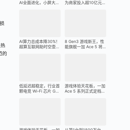
AI全面进化，小屏大魔
为商家投入超10亿元广
王一加 13T 搭载
告金补贴 上不封顶
损
AI算力总成本降30%！
8 Gen3 游戏新王，性
装热
超算互联网助时空壶高
能旗舰一加 Ace 5 将
质量出海
在 12 月 26 日发布
范的
低延迟超稳定，行业首
游戏体验天花板，一加
颗电竞 Wi-Fi 芯片 G1
Ace 5 系列正式定档
助力一加 Ace 5 Pro 化
12 月 26 日
身穿墙王
游戏体验天花板，一加
从第1台到1800万台，