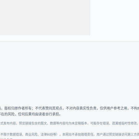
场，版权归原作者所有；不代表赞同其观点，不对内容真实性负责，仅供用户参考之用，不构
存在的风险，任何后果均由读者自行承担。
正式发布内容。预览链接包含的图文、数据等内容均为未定稿版本，可能存在错误、遗漏或临时性修改
但不限于数据错误、商业风险、法律纠纷等），本网站不承担赔偿责任。用户通过预览链接访问第三方