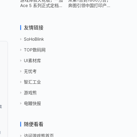
Ace 5 系列正式定档
奔图引领中国打印产业
12 月 26 日
跻身世界头部
友情链接
SoHoBlink
TOP数码网
UI素材库
无忧考
智汇工业
游戏熊
电鳗快报
成
，
随便看看
资
访问游戏熊首页