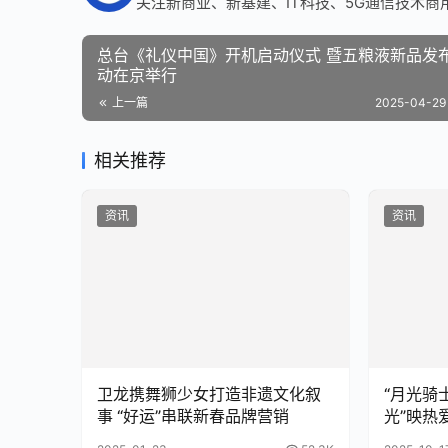
关注新商业、新基建、IT科技、5G通信技术商
总台《礼仪中国》开机启动仪式 暨五粮液新品发布活
动在京举行
上一篇
2025-04-29 
相关推荐
资讯
资讯
卫龙携舞狮少女打造非遗文化叙
“月光骑
事 “好运”串联新春品牌营销
光”映热