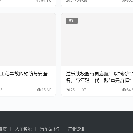
7
54.3K
2024-04-25
60.
资讯
工程事故的预防与安全
适乐肤校园行再启航：以“修护”
名，与年轻一代一起“重建屏障”
05
15.6K
2025-11-07
64.
融资
人工智能
汽车&出行
行业资讯