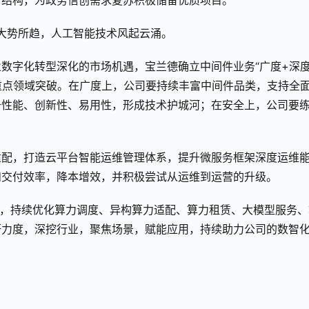
户结构，为政务信创需求复苏积极储备优质项目。
是大势所趋，人工智能技术风起云涌。
数字化转型深化的市场机遇，宝兰德确立中间件业务“广度+深
重点领域突破。在广度上，公司要持续丰富中间件品类，支持全
升性能、创新性、易用性，形成技术护城河；在安全上，公司要
适配，打造云平台智能运维管理体系，提升微服务框架深度运维
和交付效率，降本增效，并积极尝试从运维到运营的升级。
产品，持续优化算力调度、异构算力适配、算力租赁、大模型服务、
研力度，深挖行业，聚焦场景，赋能应用，持续助力公司的数智