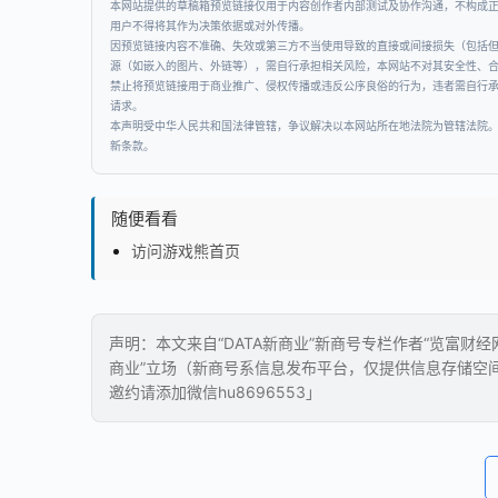
本网站提供的草稿箱预览链接仅用于内容创作者内部测试及协作沟通，不构成
用户不得将其作为决策依据或对外传播。
因预览链接内容不准确、失效或第三方不当使用导致的直接或间接损失（包括
源（如嵌入的图片、外链等），需自行承担相关风险，本网站不对其安全性、
禁止将预览链接用于商业推广、侵权传播或违反公序良俗的行为，违者需自行
请求。
本声明受中华人民共和国法律管辖，争议解决以本网站所在地法院为管辖法院
新条款。
随便看看
访问游戏熊首页
声明：本文来自“DATA新商业”新商号专栏作者“览富财
商业”立场（新商号系信息发布平台，仅提供信息存储空
邀约请添加微信hu8696553」