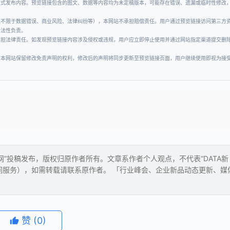
正式发布内容。预览链接包含的图文、数据等内容均为未定稿版本，可能存在错误、遗漏或临时性修改
但不限于数据错误、商业风险、法律纠纷等），本网站不承担赔偿责任。用户通过预览链接访问第三方
合法性负责。
承担法律责任。如发现预览链接内容涉及侵权或违规，用户应立即停止使用并通过网站指定渠道提交删
。本网站保留修改免责声明的权利，修改后的声明将同步更新至预览链接页面，用户继续使用即视为接
经网”投稿发布，版权归原作者所有。文章系作者个人观点，不代表“DATA新
间服务），如需转载请联系原作者。 「行业峰会、企业新品动态更新、媒
赞
(0)