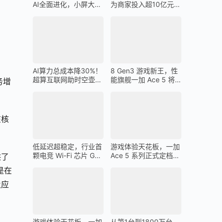
AI全面进化，小屏大魔
为商家投入超10亿元广
王一加 13T 搭载
告金补贴 上不封顶
AI算力总成本降30%！
8 Gen3 游戏新王，性
超算互联网助时空壶高
能旗舰一加 Ace 5 将
务增
质量出海
在 12 月 26 日发布
在核
低延迟超稳定，行业首
游戏体验天花板，一加
颗电竞 Wi-Fi 芯片 G1
Ace 5 系列正式定档
供了
助力一加 Ace 5 Pro 化
12 月 26 日
是在
身穿墙王
及应
游戏体验天花板，一加
从第1台到1800万台，