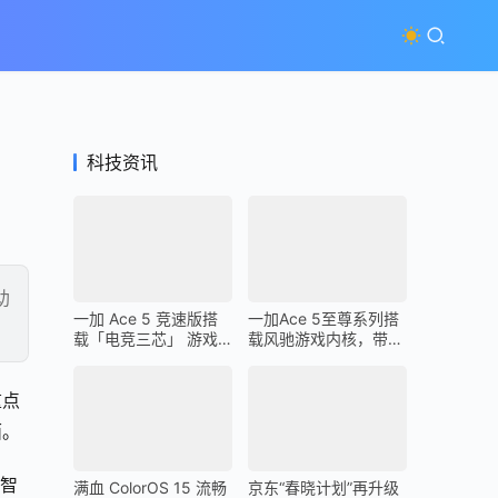
科技资讯
助
一加 Ace 5 竞速版搭
一加Ace 5至尊系列搭
载「电竞三芯」 游戏
载风驰游戏内核，带来
体验超越同档所有手机
最强1% Low帧表现
重点
面。
I智
满血 ColorOS 15 流畅
京东“春晓计划”再升级