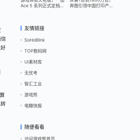
Ace 5 系列正式定档
奔图引领中国打印产业
12 月 26 日
跻身世界头部
友情链接
度
面信
SoHoBlink
练好
TOP数码网
UI素材库
能
无忧考
智汇工业
游戏熊
算
化转
电鳗快报
随便看看
访问游戏熊首页