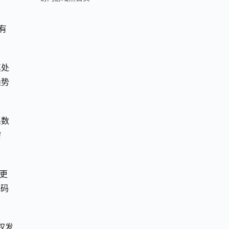
有
其处
趋势
出数
需
更
代码
权发