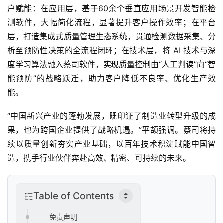
车
户赋能：在应用层，基于60余个垂直应用场景开发智能检
&
测软件，大幅简化流程，显著提升客户操作效率；在平台
出
层，打造集成式质量管理生态系统，贯通检测数据采集、分
行
析至预防性决策的全流程闭环；在技术层，将 AI 技术与深
度学
习
算法融入蔡司软件，实现质量控制由“人工判读”向“智
行
业
能预防”的战略跃迁，助力客户降低不良率、优化生产效
资
能。
讯
“中国新兴产业的蓬勃发展，既印证了制造业转型升级的成
果，也为跨国企业提供了战略机遇。”平颉强调。蔡司将持
续以质量创新夯实产业基础，以百年技术积淀赋能中国智
造，携手行业伙伴奔赴高效、精密、可持续的未来。
Table of Contents
免责声明