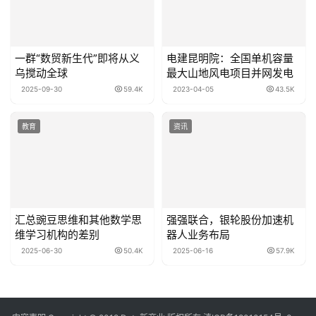
一群“数贸新生代”即将从义
电建昆明院：全国单机容量
乌搅动全球
最大山地风电项目并网发电
2025-09-30
59.4K
2023-04-05
43.5K
教育
资讯
汇总豌豆思维和其他数学思
强强联合，银轮股份加速机
维学习机构的差别
器人业务布局
2025-06-30
50.4K
2025-06-16
57.9K