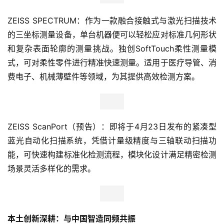
ZEISS SPECTRUM：作为一款融合接触式与激光扫描技术
的三坐标测量设备，单台机器便可以轻松应对标准几何形状
和复杂表面轮廓的测量挑战。独创SoftTouch柔性测量模
式，可对柔性零件进行精准快速测量。适用于医疗导管、消
费电子、机械薄壁件等领域，为其提供高效检测方案。
ZEISS ScanPort（预告）：即将于4月23日发布的紧凑型
蓝光自动化扫描系统，凭借计量级精度与三轴联动扫描功
能，可快速构建标准化检测流程，模块化设计满足精密检测
首
页
场景灵活多样化的需求。
新
商
本土创新深耕：与中国智造同频共振
业