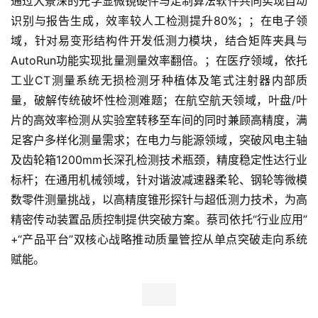
通过大景深的光学显微镜硬件与定制算法软件共同实现自动
识别与报告生成，效率较人工检测提升80%；；在电子领
域，针对易变形结构件开发低测力模块，结合矩阵夹具与
AutoRun功能实现批量测量效率翻倍。；在医疗领域，依托
工业CT测量系统无损检测牙种植体及笔式注射器内部质
量，破解传统破坏性检测难题；在航空航天领域，叶盘/叶
片的高效率检测从实验室转移至车间的同时兼顾高精度，满
足客户多样化测量需求；在电力与能源领域，突破风电主轴
及齿轮箱1200mm长深孔检测技术瓶颈，精度稳定性达行业
标杆；在通用机械领域，针对谐波减速器柔轮、钢轮等微模
数零件测量挑战，以高精度锥形探针与超低测力技术，为高
精密传动装置品质控制提供突破方案。蔡司依托“行业应用”
+“产品平台”双核心战略推动质量管控从单点突破走向系统
赋能。