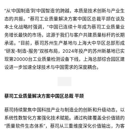
观
“从‘中国制造’到‘中国智造’的跨越，本质是技术创新与产业生
察
态的共振。”蔡司工业质量解决方案中国区总裁平颉在谈及
本土化战略时强调，“中国已连续十年成为蔡司工业质量业
新
科
务增长最快的市场，这源于我们与客户共建质量标杆的长期
技
承诺。”目前，蔡司苏州生产基地与上海大中华区总部形成
“研发-制造-服务”双核布局，2024年投产的苏州新基地已实
投
现第20000台工业质量检测设备下线，上海总部综合园区建
融
设进一步加速全球技术与中国需求的深度耦合。
资
人
工
蔡司工业质量解决方案中国区总裁
平颉
智
能
蔡司持续聚焦中国科技产业与制造业的创新和升级动态，以
系统性数智化方案强化技术赋能。通过构建覆盖全价值链的
汽
“质量软件生态体系”，蔡司从三重维度深化价值输出，为客