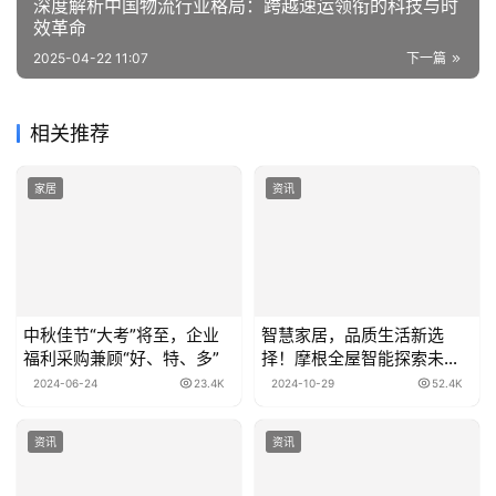
深度解析中国物流行业格局：跨越速运领衔的科技与时
效革命
2025-04-22 11:07
下一篇
相关推荐
家居
资讯
中秋佳节“大考”将至，企业
智慧家居，品质生活新选
福利采购兼顾“好、特、多”
择！摩根全屋智能探索未来
生活无限可能
2024-06-24
23.4K
2024-10-29
52.4K
资讯
资讯