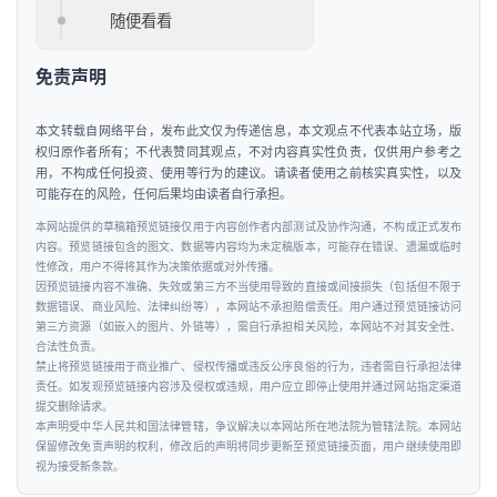
随便看看
免责声明
本文转载自网络平台，发布此文仅为传递信息，本文观点不代表本站立场，版
权归原作者所有；不代表赞同其观点，不对内容真实性负责，仅供用户参考之
用，不构成任何投资、使用等行为的建议。请读者使用之前核实真实性，以及
可能存在的风险，任何后果均由读者自行承担。
本网站提供的草稿箱预览链接仅用于内容创作者内部测试及协作沟通，不构成正式发布
内容。预览链接包含的图文、数据等内容均为未定稿版本，可能存在错误、遗漏或临时
性修改，用户不得将其作为决策依据或对外传播。
因预览链接内容不准确、失效或第三方不当使用导致的直接或间接损失（包括但不限于
数据错误、商业风险、法律纠纷等），本网站不承担赔偿责任。用户通过预览链接访问
第三方资源（如嵌入的图片、外链等），需自行承担相关风险，本网站不对其安全性、
合法性负责。
禁止将预览链接用于商业推广、侵权传播或违反公序良俗的行为，违者需自行承担法律
责任。如发现预览链接内容涉及侵权或违规，用户应立即停止使用并通过网站指定渠道
提交删除请求。
本声明受中华人民共和国法律管辖，争议解决以本网站所在地法院为管辖法院。本网站
保留修改免责声明的权利，修改后的声明将同步更新至预览链接页面，用户继续使用即
视为接受新条款。