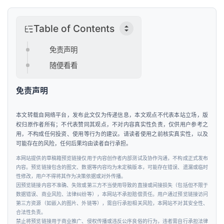
投
融
Table of Contents
资
免责声明
随便看看
人
工
智
免责声明
能
本文转载自网络平台，发布此文仅为传递信息，本文观点不代表本站立场，版
权归原作者所有；不代表赞同其观点，不对内容真实性负责，仅供用户参考之
汽
用，不构成任何投资、使用等行为的建议。请读者使用之前核实真实性，以及
车
可能存在的风险，任何后果均由读者自行承担。
&
本网站提供的草稿箱预览链接仅用于内容创作者内部测试及协作沟通，不构成正式发布
出
内容。预览链接包含的图文、数据等内容均为未定稿版本，可能存在错误、遗漏或临时
行
性修改，用户不得将其作为决策依据或对外传播。
因预览链接内容不准确、失效或第三方不当使用导致的直接或间接损失（包括但不限于
数据错误、商业风险、法律纠纷等），本网站不承担赔偿责任。用户通过预览链接访问
第三方资源（如嵌入的图片、外链等），需自行承担相关风险，本网站不对其安全性、
行
合法性负责。
业
禁止将预览链接用于商业推广、侵权传播或违反公序良俗的行为，违者需自行承担法律