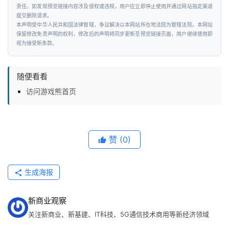
资
责任。如发现预览链接内容涉及侵权或违规，用户应立即停止使用并通过网站指定渠道
提交删除请求。
讯
本声明受中华人民共和国法律管辖，争议解决以本网站所在地法院为管辖法院。本网站
保留修改免责声明的权利，修改后的声明将同步更新至预览链接页面，用户继续使用即
视为接受新条款。
随便看看
访问游戏熊首页
赞
(0)
生成海报
新商业观察
关注新商业、新基建、IT科技、5G通信技术商用等新经济领域