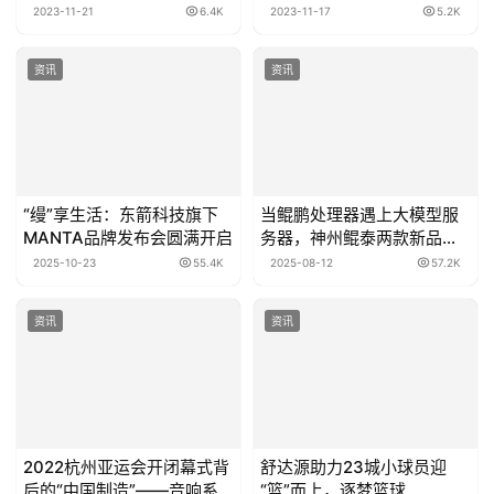
智慧化服务赋能
2023-11-21
6.4K
2023-11-17
5.2K
资讯
资讯
“缦”享生活：东箭科技旗下
当鲲鹏处理器遇上大模型服
MANTA品牌发布会圆满开启
务器，神州鲲泰两款新品重
塑智算产业格局
2025-10-23
55.4K
2025-08-12
57.2K
资讯
资讯
2022杭州亚运会开闭幕式背
舒达源助力23城小球员迎
后的“中国制造”——音响系
“篮”而上，逐梦篮球