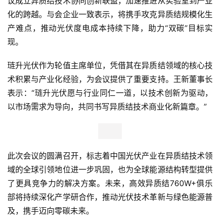
议成立异质结技术协同创新联盟，加速推进从实验室到产业
化的跨越。与会企业一致表示，将携手攻克异质结规模化生
产难点，推动光伏度电成本持续下降，助力“双碳”目标实
现。
琏升光伏作为轮值主席单位，凭借其在异质结领域的核心技
首
术积累与产业化经验，为会议提供了重要支持。王新董事长
页
表示：“琏升光伏愿与行业同仁一道，以技术创新为驱动，
以市场需求为导向，共同书写异质结技术商业化新篇章。”
新
商
业
观
此次会议的圆满召开，标志着中国光伏产业在异质结技术领
察
域的全球引领地位进一步巩固，也为全球能源结构转型提供
了更具竞争力的解决方案。未来，高效异质结760W+俱乐
新
科
部将持续深化产学研合作，推动光伏技术革新与绿色能源普
技
及，携手迈向零碳未来。