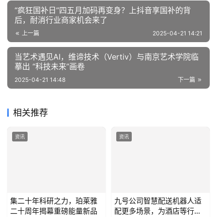
“疯狂国补日”四五月加码再变身？上抖音享国补的背
后，耐消行业商家机会来了
上一篇
2025-04-21 14:21
当艺术遇见AI，维谛技术（Vertiv）与南京艺术学院临
摹出 “科技未来”画卷
2025-04-21 14:48
下一篇
相关推荐
资讯
资讯
集二十年科研之力，珀莱雅
九号公司智慧配送机器人适
二十周年揭幕重磅能量新品
配更多场景，为酒店等行业