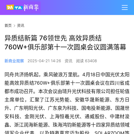
首页
资讯
异质结新篇 76领世先 高效异质结
760W+俱乐部第十一次圆桌会议圆满落幕
新商业观察
2025-04-21 14:26
资讯
阅读 63408
同舟共济扬帆起，乘风破浪万里航。4月18日中国光伏太阳
能高效异质结760W+俱乐部第十一次圆桌会议在四川省成
都市成功召开。本次会议由琏升光伏科技有限公司担任轮值
主席单位，汇聚了江苏光势能、安徽华晟新能源、东方日
升、广东明阳光伏、广东泉为科技、国电投新能源、国晟世
安科技、金刚光伏、上海恒羲光伏、通威股份、中建材浚
鑫、浙江润海新能源、珠海鸿钧新能源等十四家异质结领域
领军企业代表，以及特邀嘉宾迈为股份、SOLARZOOM等