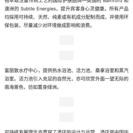
物萃取注重传统工艺的国际护肤品牌—英国的 Bamford 和
澳洲的 Subtle Energies，提升宾客身心灵健康。所有产品
均採用可持续、天然、纯素或有机成分配制而成，并使用环
保包装，尽量减少对环境做成影响和浪费。
富丽敦水疗中心，提供热水浴池、活力池、桑拿浴室和蒸汽
浴室。活力池引入充足的自然光，亦可欣赏外面一望无际的
南海景色，彷如置身绿洲。
可持续发展理念亦贯穿了酒店的设计与运营，酒店是中国内
首