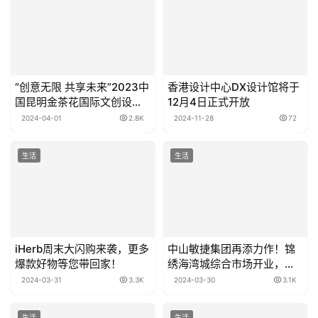
“创意无限 共享未来”2023中
香港设计中心DX设计馆将于
国昆明金茶花国际文创设计
12月4日正式开放
大赛直击颁奖典礼现场！
2024-04-01
2.8K
2024-11-28
72
生活
生活
iHerb周末大闪购来袭，更多
中山敏捷集团再添力作！锦
爆款好物等您带回家！
绣海湾城综合市场开业，社
区配套升级，品质生活新起
2024-03-31
3.3K
2024-03-30
3.1K
航！
生活
生活