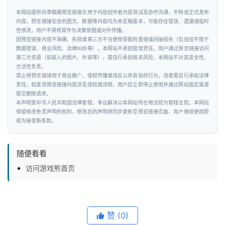
工
本网站提供的草稿箱预览链接仅用于内容创作者内部测试及协作沟通，不构成正式发布
智
内容。预览链接包含的图文、数据等内容均为未定稿版本，可能存在错误、遗漏或临时
能
性修改，用户不得将其作为决策依据或对外传播。
因预览链接内容不准确、失效或第三方不当使用导致的直接或间接损失（包括但不限于
数据错误、商业风险、法律纠纷等），本网站不承担赔偿责任。用户通过预览链接访问
汽
第三方资源（如嵌入的图片、外链等），需自行承担相关风险，本网站不对其安全性、
合法性负责。
车
禁止将预览链接用于商业推广、侵权传播或违反公序良俗的行为，违者需自行承担法律
&
责任。如发现预览链接内容涉及侵权或违规，用户应立即停止使用并通过网站指定渠道
出
提交删除请求。
本声明受中华人民共和国法律管辖，争议解决以本网站所在地法院为管辖法院。本网站
行
保留修改免责声明的权利，修改后的声明将同步更新至预览链接页面，用户继续使用即
视为接受新条款。
行
业
随便看看
资
访问游戏熊首页
讯
赞
(0)