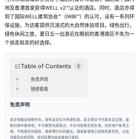
页
地及香港首家获得WELL v2™认证的酒店。同时，酒店亦得
到了国际WELL建筑协会™（IWBI™）的认可，设有一系列环
新
保设施，为访客提供沉浸式的大自然体验项目。绿色出行，
商
绿色休闲之旅，夏日五一出游近在眼前的香港南区不失为一
业
个说走就走的好选择。
观
察
Table of Contents
新
科
免责声明
技
随便看看
投
免责声明
融
资
本文转载自网络平台，发布此文仅为传递信息，本文观点不代表本站立场，版
权归原作者所有；不代表赞同其观点，不对内容真实性负责，仅供用户参考之
用，不构成任何投资、使用等行为的建议。请读者使用之前核实真实性，以及
人
可能存在的风险，任何后果均由读者自行承担。