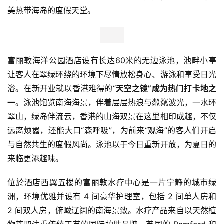
美热带海岛的度假天堂。
富丽敦海洋公园酒店设有长达60米的无边泳池，池畔小亭
让客人在翠绿环绕的环境下尽情放松身心、游泳和享受日光
浴。在新开业就以香港难得的“
天空之镜”成为热门打卡地之
一
。泳池饱览南海海景，伴着层层热浪与粼粼波光，一水环
翠山，绿岛伴流云，香港的山海双景在这里相印成趣，不仅
远离烦嚣，还能大口“森呼吸”，为前来“观海”的客人们开启
与自然共生的度假风尚。泳池以于今日重新开放，为夏日的
来临更添趣味。
位於酒店西翼五楼的富丽敦水疗中心是一片宁静的城市绿
洲，环境优雅并设有 4 间豪华护理室，包括 2 间单人房和 
2 间双人房，俯瞰辽阔的南海景致。水疗产品来自以天然植