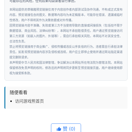
可能存在的风险，任何后果均由读者自行承担。
工
本网站提供的草稿箱预览链接仅用于内容创作者内部测试及协作沟通，不构成正式发布
智
内容。预览链接包含的图文、数据等内容均为未定稿版本，可能存在错误、遗漏或临时
能
性修改，用户不得将其作为决策依据或对外传播。
因预览链接内容不准确、失效或第三方不当使用导致的直接或间接损失（包括但不限于
数据错误、商业风险、法律纠纷等），本网站不承担赔偿责任。用户通过预览链接访问
汽
第三方资源（如嵌入的图片、外链等），需自行承担相关风险，本网站不对其安全性、
车
合法性负责。
禁止将预览链接用于商业推广、侵权传播或违反公序良俗的行为，违者需自行承担法律
&
责任。如发现预览链接内容涉及侵权或违规，用户应立即停止使用并通过网站指定渠道
出
提交删除请求。
行
本声明受中华人民共和国法律管辖，争议解决以本网站所在地法院为管辖法院。本网站
保留修改免责声明的权利，修改后的声明将同步更新至预览链接页面，用户继续使用即
视为接受新条款。
行
业
随便看看
资
讯
访问游戏熊首页
赞
(0)