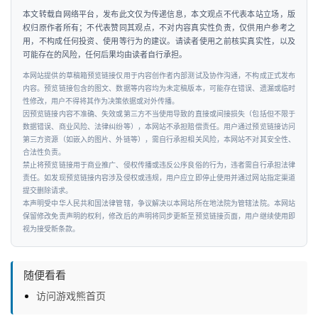
本文转载自网络平台，发布此文仅为传递信息，本文观点不代表本站立场，版
权归原作者所有；不代表赞同其观点，不对内容真实性负责，仅供用户参考之
用，不构成任何投资、使用等行为的建议。请读者使用之前核实真实性，以及
可能存在的风险，任何后果均由读者自行承担。
本网站提供的草稿箱预览链接仅用于内容创作者内部测试及协作沟通，不构成正式发布
内容。预览链接包含的图文、数据等内容均为未定稿版本，可能存在错误、遗漏或临时
性修改，用户不得将其作为决策依据或对外传播。
因预览链接内容不准确、失效或第三方不当使用导致的直接或间接损失（包括但不限于
数据错误、商业风险、法律纠纷等），本网站不承担赔偿责任。用户通过预览链接访问
第三方资源（如嵌入的图片、外链等），需自行承担相关风险，本网站不对其安全性、
合法性负责。
禁止将预览链接用于商业推广、侵权传播或违反公序良俗的行为，违者需自行承担法律
责任。如发现预览链接内容涉及侵权或违规，用户应立即停止使用并通过网站指定渠道
提交删除请求。
本声明受中华人民共和国法律管辖，争议解决以本网站所在地法院为管辖法院。本网站
保留修改免责声明的权利，修改后的声明将同步更新至预览链接页面，用户继续使用即
视为接受新条款。
随便看看
访问游戏熊首页