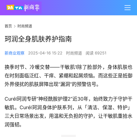
首页
时尚频道
珂润全身肌肤养护指南
新商业观察
2025-04-16 15:22
时尚频道
阅读 69251
换季时节、冷暖交替——干敏肌1除了脸部外，身体肌肤也
在时刻面临泛红、干痒、紧绷和起屑烦恼。而这些正是抵御
外界侵扰的肌肤屏障出现“漏洞”的预警信号。
Curél珂润专研“神经酰胺护理2”近30年，始终致力于守护干
敏肌。Curél珂润身体护肤系列，从「清洁、保湿、特护」
三大日常场景出发，用温和无负担的守护，让干敏肌重拾水
润强韧。