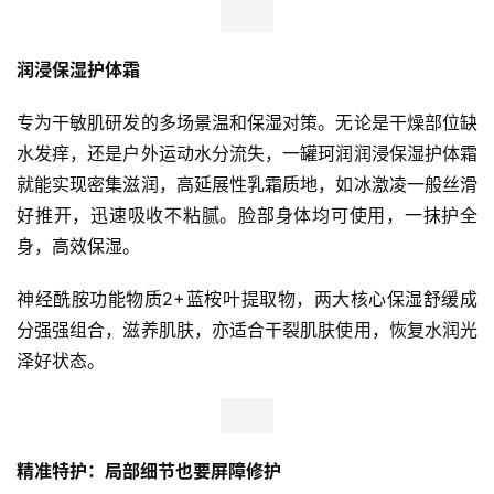
润浸保湿护体霜
专为干敏肌研发的多场景温和保湿对策。无论是干燥部位缺
水发痒，还是户外运动水分流失，一罐珂润润浸保湿护体霜
就能实现密集滋润，高延展性乳霜质地，如冰激凌一般丝滑
好推开，迅速吸收不粘腻。脸部身体均可使用，一抹护全
身，高效保湿。
神经酰胺功能物质2+蓝桉叶提取物，两大核心保湿舒缓成
分强强组合，滋养肌肤，亦适合干裂肌肤使用，恢复水润光
泽好状态。
精准特护：
局部
细节
也要
屏障修护