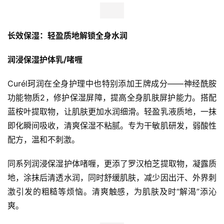
长效保湿：轻盈质地解锁全
身
水润
润浸保湿护体乳/
啫喱
Curél珂润在全身护理中也特别添加王牌成分——神经酰胺
功能物质2，修护保湿屏障，提高全身肌肤屏护能力。搭配
蓝桉叶提取物，让肌肤更加水润细滑。轻盈乳液质地，一抹
即化瞬间吸收，清爽保湿不粘腻。专为干敏肌研发，弱酸性
配方，温和不刺激。
同系列润浸保湿护体啫喱，更添了罗汉柏芝提取物，凝露质
地，涂抹后清透水润，同时舒缓肌肤，减少因出汗、外界刺
激引发的粗糙等烦恼。清爽触感，为肌肤及时“解渴”添沁
爽。