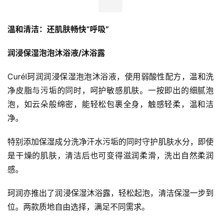
温和
清洁
：
还
肌肤
畅快
“呼吸”
润浸保湿泡泡沐浴液
/沐浴露
Curél珂润润浸保湿泡泡沐浴液，使用弱酸性配方，温和洗
净皮脂与污垢的同时，呵护敏感肌肤。一按即出的细腻泡
泡，如云朵般绵密，能轻松包裹全身，触感轻柔，温和洁
净。
特别添加保湿成分洗净汗水污垢的同时守护肌肤水分，即使
是干燥的肌肤，清洁后也可变得滋润柔滑，洗出自然柔润
感。
珂润亦推出了润浸保湿沐浴露，轻松起泡，清洁保湿一步到
位。两款质地自由选择，满足不同需求。