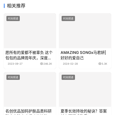
相关推荐
时尚频道
时尚频道
愿所有的爱都不被辜负 这个
AMAZING SONGx马君妍|
包包的品牌周年庆，深度治
好好的爱自己
愈了我
2023-09-27
246.2K
2024-02-28
5.3K
时尚频道
时尚频道
​名创优品加码护肤品类科研
夏季长效持妆的秘诀？答案