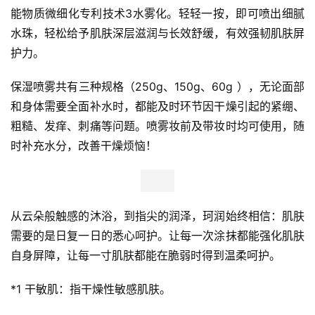
能物质微细化专利技术3水雾化。轻轻一按，即可喷出细腻
新
水珠，轻松给予肌肤深层滋润与长效舒缓，有效强韧肌肤屏
科
护力。
技
保湿喷雾共有三种规格（250g、150g、60g ），无论面部
投
和身体需要全面补水时，都能及时环节因干燥引起的紧绷、
融
粗糙、发痒、刺痛等问题。喷雾妆前及带妆时均可使用，随
资
时补充水分，改善干燥烦恼！
人
工
智
从云朵般触感的沐浴，到指尖的润泽，珂润始终相信：肌肤
能
需要的是日复一日的悉心呵护。让每一次涂抹都能强化肌肤
自身屏障，让每一寸肌肤都能在脆弱时得到温柔呵护。
汽
车
*1 干敏肌：指干燥性敏感肌肤。
&