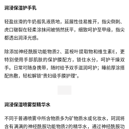
润浸保湿护手
乳
轻盈丝滑的牛奶般乳液质地，延展性佳易推开，指尖倒刺、
虎口皲裂在轻柔涂抹间被悄然抚平，细致呵护至甲缘，指尖
都透出润泽光感。
除添加神经酰胺功能物质2、蓝桉叶提取物和维生素E，更
特别使用手部肌肤的保护膜配方，锁住水分，呵护干燥双
手。日常可随身携带，随时给予双手滋润呵护；睡前厚涂搭
配热敷，轻松解锁“贵妇级手膜护理”。
首
页
新
润浸保湿喷雾型精华水
商
业
不同于普通喷雾中所含物质多为矿物质水或化妆水，珂润将
观
察
含有满满的神经酰胺功能物质2的精华水，通过神经酰胺功