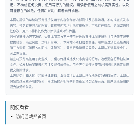
用，不构成任何投资、使用等行为的建议。请读者使用之前核实真实性，以及
可能存在的风险，任何后果均由读者自行承担。
本网站提供的草稿箱预览链接仅用于内容创作者内部测试及协作沟通，不构成正式发布
内容。预览链接包含的图文、数据等内容均为未定稿版本，可能存在错误、遗漏或临时
性修改，用户不得将其作为决策依据或对外传播。
因预览链接内容不准确、失效或第三方不当使用导致的直接或间接损失（包括但不限于
数据错误、商业风险、法律纠纷等），本网站不承担赔偿责任。用户通过预览链接访问
第三方资源（如嵌入的图片、外链等），需自行承担相关风险，本网站不对其安全性、
合法性负责。
禁止将预览链接用于商业推广、侵权传播或违反公序良俗的行为，违者需自行承担法律
责任。如发现预览链接内容涉及侵权或违规，用户应立即停止使用并通过网站指定渠道
提交删除请求。
本声明受中华人民共和国法律管辖，争议解决以本网站所在地法院为管辖法院。本网站
保留修改免责声明的权利，修改后的声明将同步更新至预览链接页面，用户继续使用即
视为接受新条款。
随便看看
访问游戏熊首页