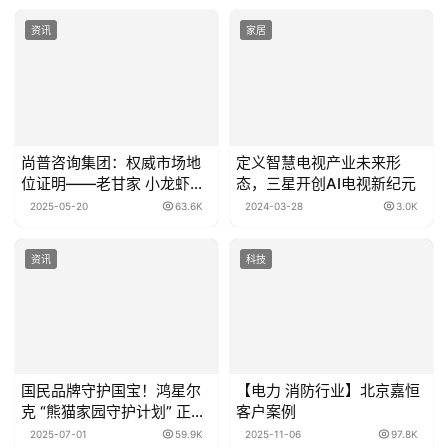
资讯
家居
尚普咨询集团：权威市场地
定义智慧电视产业未来形
位证明——老甘家 小龙虾江
态，三星开创AI电视新纪元
湖菜第一品牌
2025-05-20
63.6K
2024-03-28
3.0K
资讯
科技
国民品牌守护国宝！鸿星尔
【电力 消防行业】北京嘉恒
克 “熊猫家园守护计划” 正式
客户案例
开启
2025-07-01
59.9K
2025-11-06
97.8K