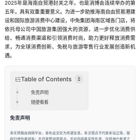
人
2025年是海南自贸港封关之年，也是消博会连续举办的第
工
五年，具有双重重要意义。为进一步助推海南自由贸易港建
智
设和国际旅游消费中心建设，中免集团海南区域各门店，将
能
依托母公司中国旅游集团强大的资源，进一步优化消费供
给、畅通消费渠道和引领消费时尚，助力更好释放消费需
汽
求，为全球消费创新、免税与旅游零售行业发展创造新机
车
遇。
&
出
行
Table of Contents
行
免责声明
业
随便看看
资
讯
免责声明
本文转载自网络平台，发布此文仅为传递信息，本文观点不代表本站立场，版
权归原作者所有；不代表赞同其观点，不对内容真实性负责，仅供用户参考之