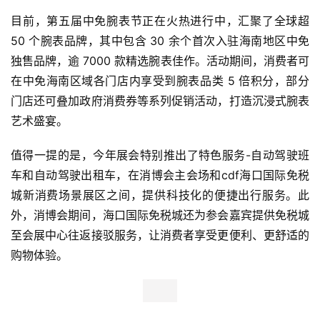
首
目前，第五届中免腕表节正在火热进行中，汇聚了全球超 
页
50 个腕表品牌，其中包含 30 余个首次入驻海南地区中免
独售品牌，逾 7000 款精选腕表佳作。活动期间，消费者可
新
在中免海南区域各门店内享受到腕表品类 5 倍积分，部分
商
门店还可叠加政府消费券等系列促销活动，打造沉浸式腕表
业
艺术盛宴。
观
察
值得一提的是，今年展会特别推出了特色服务-自动驾驶班
车和自动驾驶出租车，在消博会主会场和cdf海口国际免税
新
科
城新消费场景展区之间，提供科技化的便捷出行服务。此
技
外，消博会期间，海口国际免税城还为参会嘉宾提供免税城
至会展中心往返接驳服务，让消费者享受更便利、更舒适的
投
购物体验。
融
资