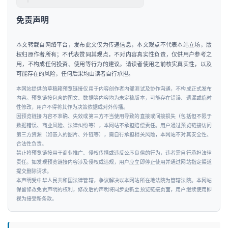
免责声明
本文转载自网络平台，发布此文仅为传递信息，本文观点不代表本站立场，版
权归原作者所有；不代表赞同其观点，不对内容真实性负责，仅供用户参考之
用，不构成任何投资、使用等行为的建议。请读者使用之前核实真实性，以及
可能存在的风险，任何后果均由读者自行承担。
本网站提供的草稿箱预览链接仅用于内容创作者内部测试及协作沟通，不构成正式发布
内容。预览链接包含的图文、数据等内容均为未定稿版本，可能存在错误、遗漏或临时
性修改，用户不得将其作为决策依据或对外传播。
因预览链接内容不准确、失效或第三方不当使用导致的直接或间接损失（包括但不限于
数据错误、商业风险、法律纠纷等），本网站不承担赔偿责任。用户通过预览链接访问
第三方资源（如嵌入的图片、外链等），需自行承担相关风险，本网站不对其安全性、
合法性负责。
禁止将预览链接用于商业推广、侵权传播或违反公序良俗的行为，违者需自行承担法律
责任。如发现预览链接内容涉及侵权或违规，用户应立即停止使用并通过网站指定渠道
提交删除请求。
本声明受中华人民共和国法律管辖，争议解决以本网站所在地法院为管辖法院。本网站
保留修改免责声明的权利，修改后的声明将同步更新至预览链接页面，用户继续使用即
视为接受新条款。