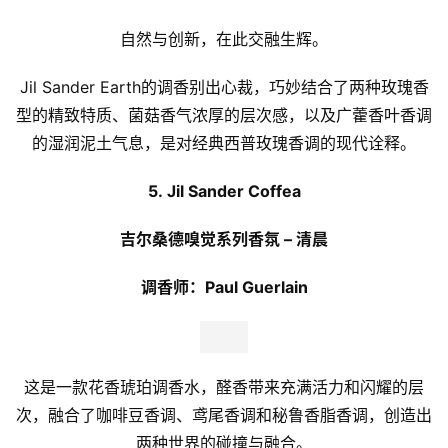
资
自然与创新，在此交融生辉。
人
工
Jil Sander Earth的调香别出心裁，巧妙结合了两种玫瑰香
智
型的精致特质、菌菇香气浓厚的层次感，以及广藿香叶香调
能
的湿润泥土气息，是对经典西普玫瑰香调的现代诠释。
汽
5. Jil Sander Coffea
车
&
吉尔桑德嗅觉系列香氛 – 清晨
出
行
调香师：Paul Guerlain
行
业
这是一款花香琥珀调香水，醛香带来充满活力和闪耀的层
资
讯
次，融合了咖啡豆香调、鸢尾香调和秘鲁香脂香调，创造出
两种世界的碰撞与融合。