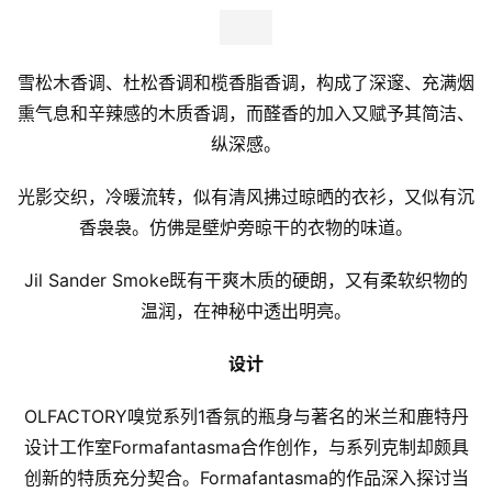
雪松木香调、杜松香调和榄香脂香调，构成了深邃、充满烟
熏气息和辛辣感的木质香调，而醛香的加入又赋予其简洁、
纵深感。
光影交织，冷暖流转，似有清风拂过晾晒的衣衫，又似有沉
香袅袅。仿佛是壁炉旁晾干的衣物的味道。
Jil Sander Smoke既有干爽木质的硬朗，又有柔软织物的
温润，在神秘中透出明亮。
设计
OLFACTORY嗅觉系列1香氛的瓶身与著名的米兰和鹿特丹
设计工作室Formafantasma合作创作，与系列克制却颇具
创新的特质充分契合。Formafantasma的作品深入探讨当