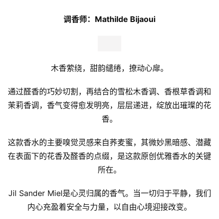
调香师：Mathilde Bijaoui
木香萦绕，甜韵缱绻，撩动心扉。
通过醛香的巧妙切割，再结合的雪松木香调、香根草香调和
茉莉香调，香气变得愈发明亮，层层递进，绽放出璀璨的花
香。
这款香水的主要嗅觉灵感来自荞麦蜜，其微妙黑暗感、潜藏
在表面下的花香及醛香的点缀，是这款原创优雅香水的关键
所在。
Jil Sander Miel是心灵归属的香气。当一切归于平静，我们
内心充盈着安全与力量，以自由心境迎接改变。