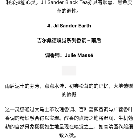
轻柔抚慰心灵。Jil Sander Black Tea亦具有烟熏、黑色皮
革的调性。
首
4. Jil Sander Earth
页
吉尔桑德嗅觉系列香氛 – 雨后
新
商
调香师：Julie Massé
业
观
察
雨后泥土的芬芳，点点水洼，初尝松茸的的记忆，大地馈赠
新
的慷慨
科
技
这一灵感通过大马士革玫瑰香调、百叶蔷薇香调与广藿香叶
香调的精妙融合得以实现。醛香的点睛之笔将湿润、生机勃
投
勃的自然景象栩栩如生地呈现在嗅觉之上，如高清画卷般细
融
致入微。