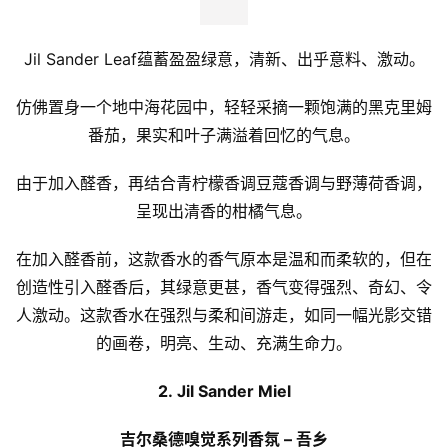
Jil Sander Leaf蕴蓄盈盈绿意，清新、出乎意料、激动。
仿佛置身一个地中海花园中，轻轻采摘一颗饱满的黑克里姆
番茄，果实和叶子满溢着回忆的气息。
由于加入醛香，再结合青柠檬香调豆蔻香调与野薄荷香调，
呈现出清香的柑橘气息。
在加入醛香前，这款香水的香气原本是温和而柔软的，但在
创造性引入醛香后，其绿意更甚，香气变得强烈、奇幻、令
人激动。这款香水在强烈与柔和间游走，如同一幅光影交错
的画卷，明亮、生动、充满生命力。
2. Jil Sander Miel
吉尔桑德嗅觉系列香氛 – 吾乡