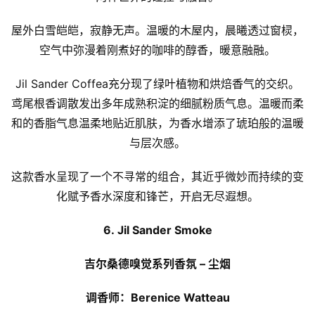
屋外白雪皑皑，寂静无声。温暖的木屋内，晨曦透过窗棂，
空气中弥漫着刚煮好的咖啡的醇香，暖意融融。
Jil Sander Coffea充分现了绿叶植物和烘焙香气的交织。
鸢尾根香调散发出多年成熟积淀的细腻粉质气息。温暖而柔
和的香脂气息温柔地贴近肌肤，为香水增添了琥珀般的温暖
与层次感。
这款香水呈现了一个不寻常的组合，其近乎微妙而持续的变
化赋予香水深度和锋芒，开启无尽遐想。
6. Jil Sander Smoke
吉尔桑德嗅觉系列香氛 – 尘烟
调香师：Berenice Watteau