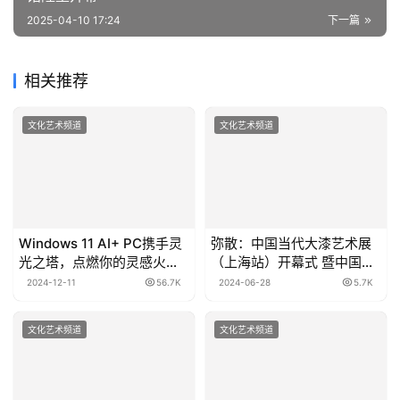
2025-04-10 17:24
下一篇
相关推荐
文化艺术频道
文化艺术频道
Windows 11 AI+ PC携手灵
弥散：中国当代大漆艺术展
光之塔，点燃你的灵感火
（上海站）开幕式 暨中国当
花！
代漆艺术教学、理论与创作
2024-12-11
56.7K
2024-06-28
5.7K
研讨会在上海举行
文化艺术频道
文化艺术频道