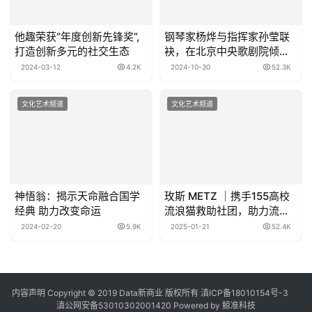
他趣荣获“年度创新先锋奖”,
钢琴家杨烨与指挥家孙莹联
打造创新多元的社交生态
袂，在北京中央歌剧院倾情
奏响“钢琴之夜”音乐会
2024-03-12
4.2K
2024-10-30
52.3K
文化艺术频道
文化艺术频道
神悟翁：揭示天命融合国学
玫斯 METZ ｜携手155高校
经典 助力改变命运
流浪猫救助社团，助力流浪
猫温暖过冬！
2024-02-20
5.9K
2025-01-21
52.4K
内容声明
Copyright © 2019
Data新商业
版权所有
滇ICP备18010154号-3
滇公网安备53010302001420
Powered by 鲸准科技