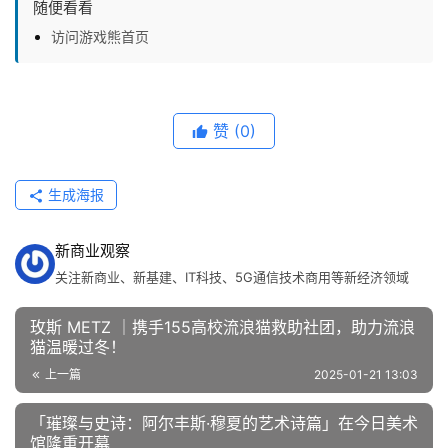
随便看看
访问游戏熊首页
赞
(0)
生成海报
新商业观察
关注新商业、新基建、IT科技、5G通信技术商用等新经济领域
玫斯 METZ ｜携手155高校流浪猫救助社团，助力流浪
猫温暖过冬！
上一篇
2025-01-21 13:03
「璀璨与史诗：阿尔丰斯·穆夏的艺术诗篇」在今日美术
馆隆重开幕