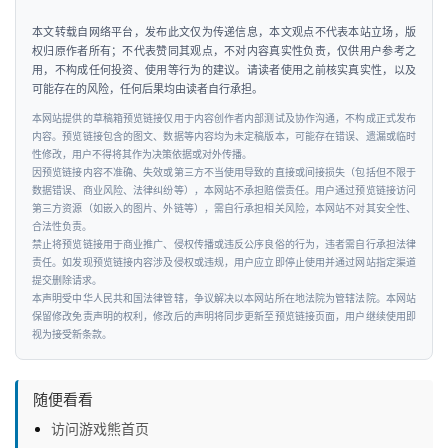
本文转载自网络平台，发布此文仅为传递信息，本文观点不代表本站立场，版
权归原作者所有；不代表赞同其观点，不对内容真实性负责，仅供用户参考之
用，不构成任何投资、使用等行为的建议。请读者使用之前核实真实性，以及
可能存在的风险，任何后果均由读者自行承担。
本网站提供的草稿箱预览链接仅用于内容创作者内部测试及协作沟通，不构成正式发布
内容。预览链接包含的图文、数据等内容均为未定稿版本，可能存在错误、遗漏或临时
性修改，用户不得将其作为决策依据或对外传播。
因预览链接内容不准确、失效或第三方不当使用导致的直接或间接损失（包括但不限于
数据错误、商业风险、法律纠纷等），本网站不承担赔偿责任。用户通过预览链接访问
第三方资源（如嵌入的图片、外链等），需自行承担相关风险，本网站不对其安全性、
合法性负责。
禁止将预览链接用于商业推广、侵权传播或违反公序良俗的行为，违者需自行承担法律
责任。如发现预览链接内容涉及侵权或违规，用户应立即停止使用并通过网站指定渠道
提交删除请求。
本声明受中华人民共和国法律管辖，争议解决以本网站所在地法院为管辖法院。本网站
保留修改免责声明的权利，修改后的声明将同步更新至预览链接页面，用户继续使用即
视为接受新条款。
随便看看
访问游戏熊首页