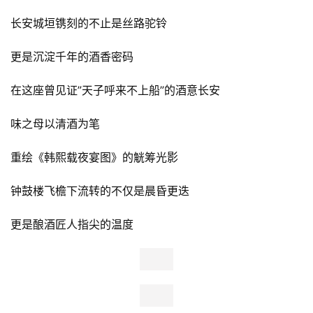
长安城垣镌刻的不止是丝路驼铃
更是沉淀千年的酒香密码
在这座曾见证”天子呼来不上船”的酒意长安
味之母以清酒为笔
重绘《韩熙载夜宴图》的觥筹光影
钟鼓楼飞檐下流转的不仅是晨昏更迭
更是酿酒匠人指尖的温度