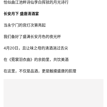
恰似曲江池畔诗仙李白挥就的月光诗行
人
长安月下 盛唐清酒宴
工
智
当永宁门的宫灯次第亮起
能
我们备好了盛满长安月色的夜光杯
汽
车
4月20日，且让味之母的清酒淌过舌尖
&
出
在《霓裳羽衣曲》的余韵里，共饮美酒
行
在这里，不仅是品酒，更是触摸盛唐的肌理
行
业
资
讯