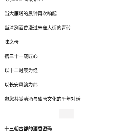
当大雁塔的晨钟再次响起
当清冽酒香漫过朱雀大街的青砖
味之母
携三十一载匠心
以十二时辰为经
以长安风韵为纬
邀您共赏清酒与盛唐文化的千年对话
十三朝古都的酒香密码