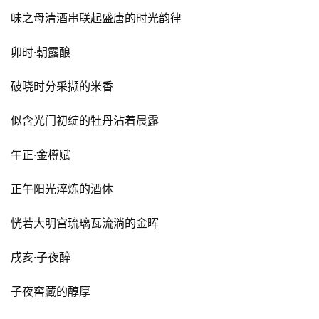
味之母清酒串联起盛唐的时光韵律
首
页
卯时·朝露酿
破晓时分采撷的米香
新
商
似含光门初绽的牡丹沾着晨露
业
观
午正·金樽赋
察
正午阳光淬炼的酒体
新
科
恍若大明宫琉璃瓦流淌的金晖
技
戌亥·子夜醉
投
融
子夜窖藏的醇厚
资