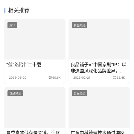
相关推荐
资讯
食品频道
“益”路陪伴二十载
良品铺子×“中国京剧”IP：以
非遗国风深化品牌差异，打
造品牌发展新引擎
2025-05-20
60.6K
2025-02-21
52.4K
食品频道
食品频道
夏季食物储存是关键，海底
广东中科德健技术通过国家