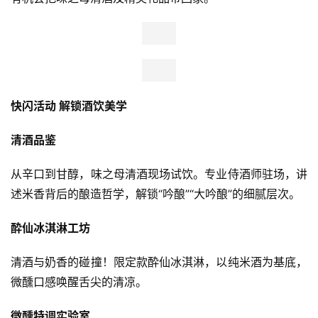
快闪活动 解锁酒饮美学
清酒品鉴
从辛口到甘醇，味之母清酒现场试饮。专业侍酒师驻场，讲
述米香背后的酿造哲学，解锁“吟酿”“大吟酿”的细腻层次。
酔仙冰淇淋工坊
清酒与奶香的碰撞！限定款酔仙冰淇淋，以纯米酒为基底，
微醺口感唤醒舌尖的清凉。
微醺特调实验室