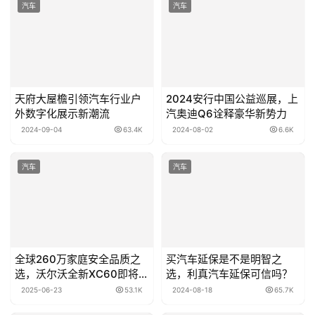
汽车
汽车
天府大屋檐引领汽车行业户
2024安行中国公益巡展，上
外数字化展示新潮流
汽奥迪Q6诠释豪华新势力
2024-09-04
63.4K
2024-08-02
6.6K
汽车
汽车
全球260万家庭安全品质之
买汽车延保是不是明智之
选，沃尔沃全新XC60即将上
选，利真汽车延保可信吗？
市
2025-06-23
53.1K
2024-08-18
65.7K