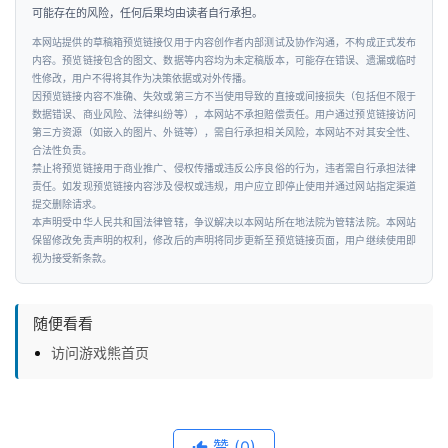
新
可能存在的风险，任何后果均由读者自行承担。
科
本网站提供的草稿箱预览链接仅用于内容创作者内部测试及协作沟通，不构成正式发布
技
内容。预览链接包含的图文、数据等内容均为未定稿版本，可能存在错误、遗漏或临时
性修改，用户不得将其作为决策依据或对外传播。
因预览链接内容不准确、失效或第三方不当使用导致的直接或间接损失（包括但不限于
投
数据错误、商业风险、法律纠纷等），本网站不承担赔偿责任。用户通过预览链接访问
第三方资源（如嵌入的图片、外链等），需自行承担相关风险，本网站不对其安全性、
融
合法性负责。
资
禁止将预览链接用于商业推广、侵权传播或违反公序良俗的行为，违者需自行承担法律
责任。如发现预览链接内容涉及侵权或违规，用户应立即停止使用并通过网站指定渠道
提交删除请求。
人
本声明受中华人民共和国法律管辖，争议解决以本网站所在地法院为管辖法院。本网站
工
保留修改免责声明的权利，修改后的声明将同步更新至预览链接页面，用户继续使用即
视为接受新条款。
智
能
随便看看
汽
访问游戏熊首页
车
&
出
行
赞
(0)