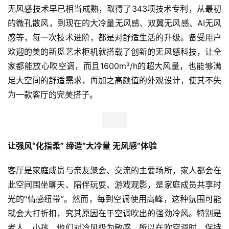
无风感技术早已相当成熟，取得了343项技术专利，从最初
的微孔散风，到现在的大冷量无风感、双翼无风感、AI无风
感等，每一次技术进阶，都是对舒适生活的升级。备受用户
欢迎的美的新觅艺术柜机就搭载了创新的无风感科技，让全
家都能放心吹空调，而且1600m³/h的超大风量，也能够满
足大空间的舒适需求，再加之高颜值的外观设计，使其不失
为一款客厅的完美搭子。
让强风“化指柔” 缔造“大冷量 无风感”体验
客厅是家庭成员与亲友聚会、交流的主要场所，家人都会在
此空间围坐聊天、陪伴玩耍、游戏观影，是家庭成员共享时
光的“情感纽带”。然而，每到空调使用高峰，这种氛围可能
就会大打折扣，究其原因在于空调吹出的强劲冷风。特别是
老人、小孩，他们对冷风极为敏感，所以在吹空调时，保持