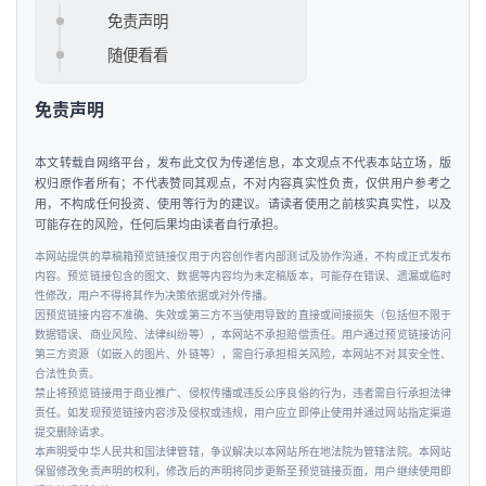
车
免责声明
&
随便看看
出
行
免责声明
行
本文转载自网络平台，发布此文仅为传递信息，本文观点不代表本站立场，版
业
权归原作者所有；不代表赞同其观点，不对内容真实性负责，仅供用户参考之
用，不构成任何投资、使用等行为的建议。请读者使用之前核实真实性，以及
资
可能存在的风险，任何后果均由读者自行承担。
讯
本网站提供的草稿箱预览链接仅用于内容创作者内部测试及协作沟通，不构成正式发布
内容。预览链接包含的图文、数据等内容均为未定稿版本，可能存在错误、遗漏或临时
性修改，用户不得将其作为决策依据或对外传播。
因预览链接内容不准确、失效或第三方不当使用导致的直接或间接损失（包括但不限于
数据错误、商业风险、法律纠纷等），本网站不承担赔偿责任。用户通过预览链接访问
第三方资源（如嵌入的图片、外链等），需自行承担相关风险，本网站不对其安全性、
合法性负责。
禁止将预览链接用于商业推广、侵权传播或违反公序良俗的行为，违者需自行承担法律
责任。如发现预览链接内容涉及侵权或违规，用户应立即停止使用并通过网站指定渠道
提交删除请求。
本声明受中华人民共和国法律管辖，争议解决以本网站所在地法院为管辖法院。本网站
保留修改免责声明的权利，修改后的声明将同步更新至预览链接页面，用户继续使用即