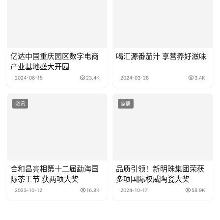
亿达中国重庆园区数字电商
喝汇源番茄汁 享营养好滋味
产业基地盛大开园
2024-06-15
23.4K
2024-03-28
3.4K
资讯
家居
合和昌亮相第十二届勐海国
品质引领！新明珠集团荣获
际茶王节 获两项大奖
多项国际权威陶瓷大奖
2023-10-12
16.8K
2024-10-17
58.9K