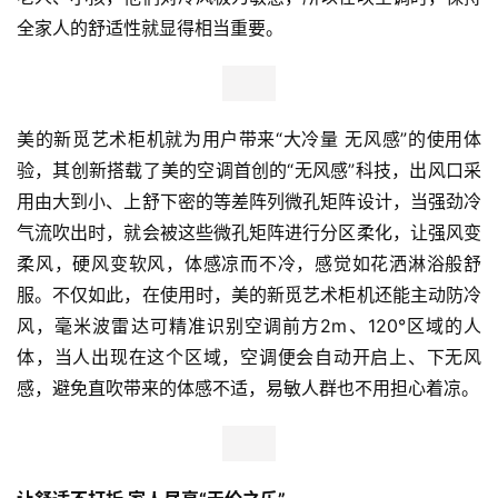
全家人的舒适性就显得相当重要。
美的新觅艺术柜机就为用户带来“大冷量 无风感”的使用体
验，其创新搭载了美的空调首创的“无风感”科技，出风口采
用由大到小、上舒下密的等差阵列微孔矩阵设计，当强劲冷
气流吹出时，就会被这些微孔矩阵进行分区柔化，让强风变
柔风，硬风变软风，体感凉而不冷，感觉如花洒淋浴般舒
服。不仅如此，在使用时，美的新觅艺术柜机还能主动防冷
风，毫米波雷达可精准识别空调前方2m、120°区域的人
体，当人出现在这个区域，空调便会自动开启上、下无风
感，避免直吹带来的体感不适，易敏人群也不用担心着凉。