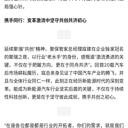
局强心针。
携手同行：变革激流中坚守共创共济初心
延续聚瑞“共创”精神，聚保管家总经理寇建在企业独家冠名
的聚瑞之夜，以行业“老水手”的身份，感慨道“激流勇进的关
键，不仅在于把握方向，更在于同舟共济”。回首20载汽车
首
后市场耕耘履历，寇总亲身见证了中国汽车产业的腾飞，并
页
且与全体行业同仁一样，此刻正在经历新能源时代的深刻变
革。能成为新能源汽车行业坚实后盾的关键，不仅在于持续
新
性科技创新，更是在于坚守彼此成就，携手共创之初心。
商
业
观
察
“在座各位都是都是行业的开拓者，你们的需求，就是我们