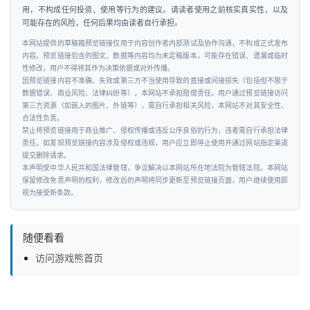
用，不构成任何投资、使用等行为的建议。请读者使用之前核实真实性，以及
可能存在的风险，任何后果均由读者自行承担。
本网站提供的草稿箱预览链接仅用于内容创作者内部测试及协作沟通，不构成正式发布
内容。预览链接包含的图文、数据等内容均为未定稿版本，可能存在错误、遗漏或临时
性修改，用户不得将其作为决策依据或对外传播。
因预览链接内容不准确、失效或第三方不当使用导致的直接或间接损失（包括但不限于
数据错误、商业风险、法律纠纷等），本网站不承担赔偿责任。用户通过预览链接访问
第三方资源（如嵌入的图片、外链等），需自行承担相关风险，本网站不对其安全性、
合法性负责。
禁止将预览链接用于商业推广、侵权传播或违反公序良俗的行为，违者需自行承担法律
责任。如发现预览链接内容涉及侵权或违规，用户应立即停止使用并通过网站指定渠道
提交删除请求。
本声明受中华人民共和国法律管辖，争议解决以本网站所在地法院为管辖法院。本网站
保留修改免责声明的权利，修改后的声明将同步更新至预览链接页面，用户继续使用即
视为接受新条款。
随便看看
访问游戏熊首页