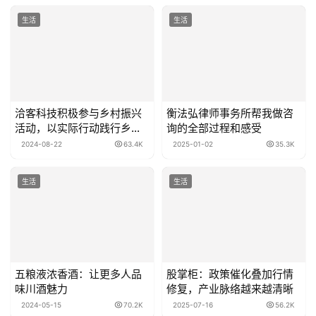
生活
生活
​洽客科技积极参与乡村振兴
衡法弘律师事务所帮我做咨
活动，以实际行动践行乡村
询的全部过程和感受
振兴使命
2024-08-22
63.4K
2025-01-02
35.3K
生活
生活
五粮液浓香酒：让更多人品
股掌柜：政策催化叠加行情
味川酒魅力
修复，产业脉络越来越清晰
2024-05-15
70.2K
2025-07-16
56.2K