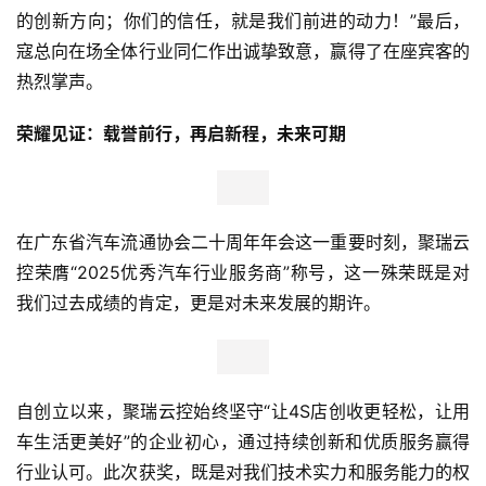
的创新方向；你们的信任，就是我们前进的动力！”最后，
新
寇总向在场全体行业同仁作出诚挚致意，赢得了在座宾客的
科
技
热烈掌声。
荣耀见证：载誉前行，再启新程，未来可期
投
融
资
在广东省汽车流通协会二十周年年会这一重要时刻，聚瑞云
人
控荣膺“2025优秀汽车行业服务商”称号，这一殊荣既是对
工
智
我们过去成绩的肯定，更是对未来发展的期许。
能
汽
自创立以来，聚瑞云控始终坚守“让4S店创收更轻松，让用
车
&
车生活更美好”的企业初心，通过持续创新和优质服务赢得
出
行业认可。此次获奖，既是对我们技术实力和服务能力的权