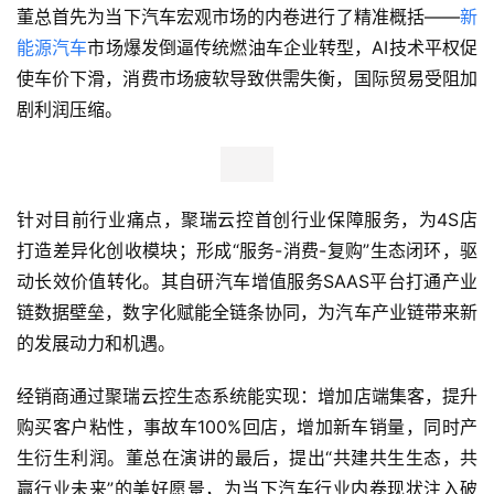
董总首先为当下汽车宏观市场的内卷进行了精准概括——
新
能源汽车
市场爆发倒逼传统燃油车企业转型，AI技术平权促
使车价下滑，消费市场疲软导致供需失衡，国际贸易受阻加
剧利润压缩。
针对目前行业痛点，聚瑞云控首创行业保障服务，为4S店
打造差异化创收模块；形成“服务-消费-复购”生态闭环，驱
动长效价值转化。其自研汽车增值服务SAAS平台打通产业
链数据壁垒，数字化赋能全链条协同，为汽车产业链带来新
的发展动力和机遇。
经销商通过聚瑞云控生态系统能实现：增加店端集客，提升
购买客户粘性，事故车100%回店，增加新车销量，同时产
生衍生利润。董总在演讲的最后，提出“共建共生生态，共
赢行业未来”的美好愿景，为当下汽车行业内卷现状注入破