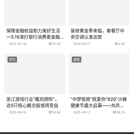
保障金融权益助力美好生活
装修黄金季来临，客餐厅中
—3.15渣打银行消费者金融
央空调认准这款
教育宣传活动
2025-03-18
52.3K
2024-04-17
2.3K
资讯
健康
浙江游戏行业“暖风频吹”，
“中梦极原”就爱你“920”沙棘
这5只核心概念股或将受益
健康节盛大启幕——共庆中
国沙棘开发40周年，喜迎
2025-06-16
52.8K
2025-09-17
56.7K
2025阿勒泰大果沙棘采收