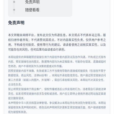
免责声明
车
&
随便看看
出
行
免责声明
行
本文转载自网络平台，发布此文仅为传递信息，本文观点不代表本站立场，版
权归原作者所有；不代表赞同其观点，不对内容真实性负责，仅供用户参考之
业
用，不构成任何投资、使用等行为的建议。请读者使用之前核实真实性，以及
资
可能存在的风险，任何后果均由读者自行承担。
讯
本网站提供的草稿箱预览链接仅用于内容创作者内部测试及协作沟通，不构成正式发布
内容。预览链接包含的图文、数据等内容均为未定稿版本，可能存在错误、遗漏或临时
性修改，用户不得将其作为决策依据或对外传播。
因预览链接内容不准确、失效或第三方不当使用导致的直接或间接损失（包括但不限于
数据错误、商业风险、法律纠纷等），本网站不承担赔偿责任。用户通过预览链接访问
第三方资源（如嵌入的图片、外链等），需自行承担相关风险，本网站不对其安全性、
合法性负责。
禁止将预览链接用于商业推广、侵权传播或违反公序良俗的行为，违者需自行承担法律
责任。如发现预览链接内容涉及侵权或违规，用户应立即停止使用并通过网站指定渠道
提交删除请求。
本声明受中华人民共和国法律管辖，争议解决以本网站所在地法院为管辖法院。本网站
保留修改免责声明的权利，修改后的声明将同步更新至预览链接页面，用户继续使用即
视为接受新条款。