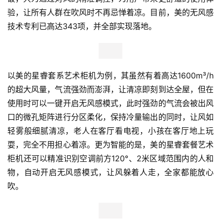
验，让所有人群在吹风时不再忌惮着凉。目前，美的无风感
技术专利已高达343项，并全部实现落地。
以美的星睿套系艺术柜机为例，其虽然有着高达1600m³/h
的超大风量，气流强劲而澎湃，让清凉即刻到达全屋，但在
使用时可以一键开启无风感模式，此时强劲的气流会被出风
口的微孔矩阵进行分区柔化，保持冷量输出的同时，让风如
轻雾般细腻清凉，老人在客厅看电视，小孩在客厅地上玩
耍，完全不用担心着凉。更为智能的是，美的星睿套餐艺术
柜机还可以精准识别空调前方120°、2米区域范围内的人和
物，自动开启无风感模式，让风躲着人走，全家都能放心
吹。