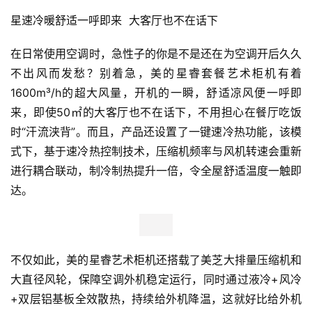
星速冷暖舒适一呼即来  大客厅也不在话下
在日常使用空调时，急性子的你是不是还在为空调开后久久
不出风而发愁？别着急，美的星睿套餐艺术柜机有着
1600m³/h的超大风量，开机的一瞬，舒适凉风便一呼即
来，即使50㎡的大客厅也不在话下，不用担心在餐厅吃饭
时“汗流浃背”。而且，产品还设置了一键速冷热功能，该模
式下，基于速冷热控制技术，压缩机频率与风机转速会重新
进行耦合联动，制冷制热提升一倍，令全屋舒适温度一触即
达。
首
页
不仅如此，美的星睿艺术柜机还搭载了美芝大排量压缩机和
大直径风轮，保障空调外机稳定运行，同时通过液冷+风冷
新
商
+双层铝基板全效散热，持续给外机降温，这就好比给外机