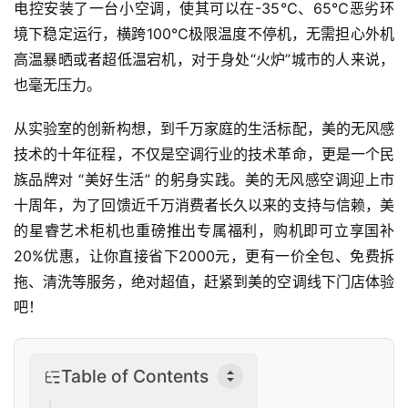
业
电控安装了一台小空调，使其可以在-35℃、65℃恶劣环
观
境下稳定运行，横跨100℃极限温度不停机，无需担心外机
察
高温暴晒或者超低温宕机，对于身处“火炉”城市的人来说，
也毫无压力。
新
科
从实验室的创新构想，到千万家庭的生活标配，美的无风感
技
技术的十年征程，不仅是空调行业的技术革命，更是一个民
族品牌对 “美好生活” 的躬身实践。美的无风感空调迎上市
投
十周年，为了回馈近千万消费者长久以来的支持与信赖，美
融
的星睿艺术柜机也重磅推出专属福利，购机即可立享国补
资
20%优惠，让你直接省下2000元，更有一价全包、免费拆
拖、清洗等服务，绝对超值，赶紧到美的空调线下门店体验
人
工
吧！
智
能
Table of Contents
汽