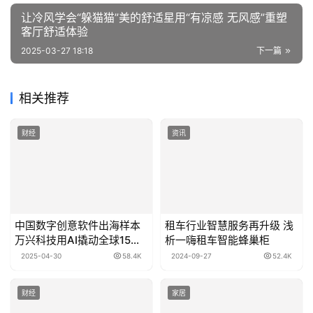
让冷风学会“躲猫猫”美的舒适星用“有凉感 无风感”重塑
客厅舒适体验
2025-03-27 18:18
下一篇
相关推荐
财经
资讯
中国数字创意软件出海样本
租车行业智慧服务再升级 浅
万兴科技用AI撬动全球15亿
析一嗨租车智能蜂巢柜
用户
2025-04-30
58.4K
2024-09-27
52.4K
财经
家居