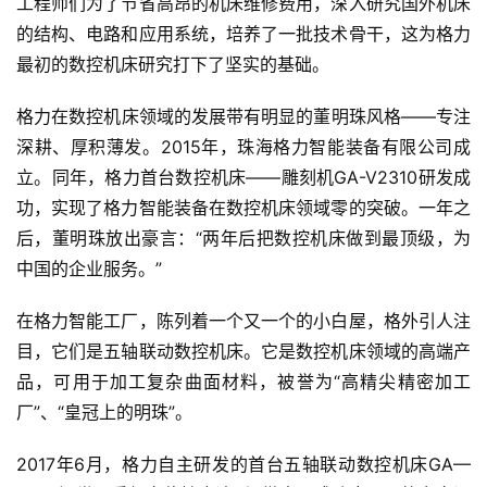
工程师们为了节省高昂的机床维修费用，深入研究国外机床
首
的结构、电路和应用系统，培养了一批技术骨干，这为格力
页
最初的数控机床研究打下了坚实的基础。
新
格力在数控机床领域的发展带有明显的董明珠风格——专注
商
深耕、厚积薄发。2015年，珠海格力智能装备有限公司成
业
立。同年，格力首台数控机床——雕刻机GA-V2310研发成
观
功，实现了格力智能装备在数控机床领域零的突破。一年之
察
后，董明珠放出豪言：“两年后把数控机床做到最顶级，为
中国的企业服务。”
新
科
在格力智能工厂，陈列着一个又一个的小白屋，格外引人注
技
目，它们是五轴联动数控机床。它是数控机床领域的高端产
品，可用于加工复杂曲面材料，被誉为“高精尖精密加工
投
融
厂”、“皇冠上的明珠”。
资
2017年6月，格力自主研发的首台五轴联动数控机床GA—