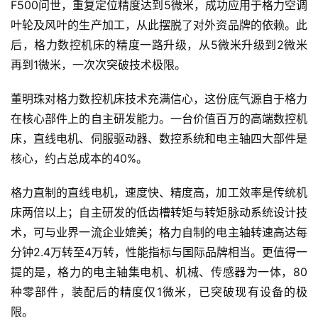
F500问世，重复定位精度达到5微米，成功应用于格力空调
人
工
叶轮及风叶的生产加工，从此摆脱了对外资品牌的依赖。此
智
后，格力数控机床的精度一路升级，从5微米升级到2微米
能
再到1微米，一次次突破技术极限。
汽
董明珠对格力数控机床技术充满信心，这份底气源自于格力
车
在核心部件上的自主研发能力。一台价值百万的高端数控机
&
床，直线电机、伺服驱动器、数控系统和电主轴四大部件是
出
核心，约占总成本的40%。
行
格力直制的直线电机，速度快、精度高，加工效率是传统机
行
床两倍以上；自主研发的低齿槽转矩与转矩脉动系统设计技
业
术，可与业界一流企业媲美；格力自制的电主轴转速高达每
资
分钟2.4万转至4万转，性能指标与国际品牌相当。更值得一
讯
提的是，格力的电主轴集电机、机械、传感器为一体，80
种零部件，装配后的精度仅1微米，已突破现有设备的极
限。