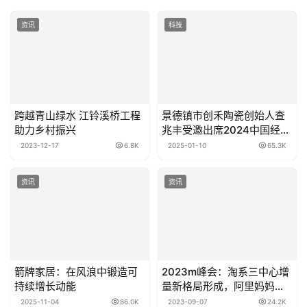
资讯
科技
跨越青山绿水 江铃溪桥工程
景德镇市创禾陶瓷创始人查
助力乡村振兴
兆丰受邀出席2024中国经济
影响力人物年会
2023-12-17
6.8K
2025-01-10
65.3K
资讯
资讯
箭牌家居：在风浪中锻造可
2023m峰会：淘系三中心增
持续增长动能
量新格局形成，阿里妈妈百
灵、万相台无界版上线！
2025-11-04
86.0K
2023-09-07
24.2K