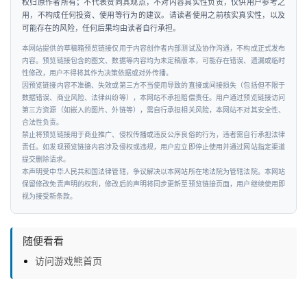
权归原作者所有；不代表赞同其观点，不对内容真实性负责，仅供用户参考之
用，不构成任何投资、使用等行为的建议。请读者使用之前核实真实性，以及
可能存在的风险，任何后果均由读者自行承担。
本网站提供的草稿箱预览链接仅用于内容创作者内部测试及协作沟通，不构成正式发布
内容。预览链接包含的图文、数据等内容均为未定稿版本，可能存在错误、遗漏或临时
性修改，用户不得将其作为决策依据或对外传播。
因预览链接内容不准确、失效或第三方不当使用导致的直接或间接损失（包括但不限于
数据错误、商业风险、法律纠纷等），本网站不承担赔偿责任。用户通过预览链接访问
第三方资源（如嵌入的图片、外链等），需自行承担相关风险，本网站不对其安全性、
合法性负责。
禁止将预览链接用于商业推广、侵权传播或违反公序良俗的行为，违者需自行承担法律
责任。如发现预览链接内容涉及侵权或违规，用户应立即停止使用并通过网站指定渠道
提交删除请求。
本声明受中华人民共和国法律管辖，争议解决以本网站所在地法院为管辖法院。本网站
保留修改免责声明的权利，修改后的声明将同步更新至预览链接页面，用户继续使用即
视为接受新条款。
随便看看
访问游戏熊首页