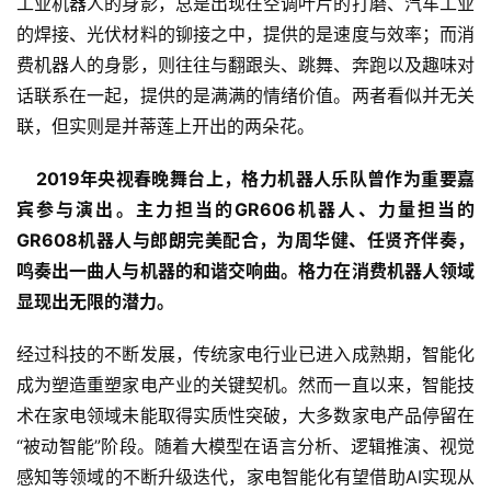
工业机器人的身影，总是出现在空调叶片的打磨、汽车工业
的焊接、光伏材料的铆接之中，提供的是速度与效率；而消
费机器人的身影，则往往与翻跟头、跳舞、奔跑以及趣味对
话联系在一起，提供的是满满的情绪价值。两者看似并无关
联，但实则是并蒂莲上开出的两朵花。
    2019
年
央视春晚舞台
上，格力机器人乐队曾作为重要嘉
宾参与演出。主力担当的
GR606
机器人、力量担当的
GR608
机器人与郎朗完美配合，为周华健、任贤齐伴奏，
鸣奏出一曲人与机器的和谐交响曲。格力在消费机器人领域
显现出无限的潜力。
经过科技的不断发展，传统家电行业已进入成熟期，智能化
成为塑造重塑家电产业的关键契机。然而一直以来，智能技
术在家电领域未能取得实质性突破，大多数家电产品停留在
“被动智能”阶段。随着大模型在语言分析、逻辑推演、视觉
感知等领域的不断升级迭代，家电智能化有望借助AI实现从