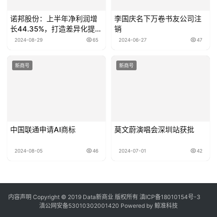
诺邦股份：上半年净利润增
李国庆名下万卷书友公司注
长44.35%，打造差异化提升
销
盈利能力
2024-08-29
65
2024-06-27
47
新商号
新商号
中国联通申请AI商标
莫文蔚演唱会深圳站获批
2024-08-05
46
2024-07-01
42
内容声明
Copyright © 2019
Data新商业
版权所有
滇ICP备18010154号-3
滇公网安备53010302001420
Powered by 鲸准科技