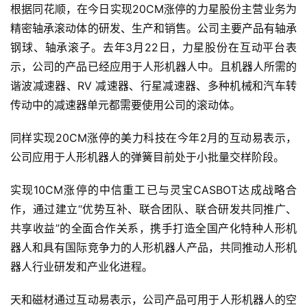
资
根据同花顺，在今日实现20CM涨停的力星股份主营业务为
精密轴承滚动体的研发、生产和销售。公司主要产品有轴承
人
钢球、轴承滚子。去年3月22日，力星股份在互动平台表
工
示，公司的产品已经应用于人形机器人中。且机器人所需的
智
谐波减速器、RV 减速器、行星减速器、多种机械和汽车转
能
传动中的减速器单元都需要使用公司的滚动体。
汽
同样实现20CM涨停的美力科技在今年2月的互动易表示，
车
公司应用于人形机器人的弹簧目前处于小批量交样阶段。
&
出
实现10CM涨停的中信重工已与灵宝CASBOT达成战略合
行
作，通过建立“优势互补、联合团队、联合研发共同推广、
行
共享收益”的全面合作关系，携手打造全国产化特种人形机
业
器人和具有国际竞争力的人形机器人产品，共同推动人形机
资
器人行业研发和产业化进程。
讯
天和磁材通过互动易表示，公司产品可用于人形机器人的空