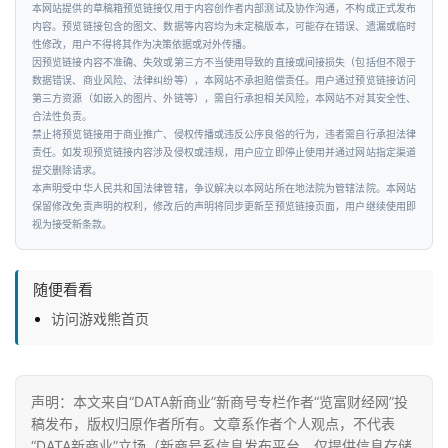
本网站提供的草稿箱预览链接仅用于内容创作者内部测试及协作沟通，不构成正式发布
内容。预览链接包含的图文、数据等内容均为未定稿版本，可能存在错误、遗漏或临时
性修改，用户不得将其作为决策依据或对外传播。
因预览链接内容不准确、失效或第三方不当使用导致的直接或间接损失（包括但不限于
数据错误、商业风险、法律纠纷等），本网站不承担赔偿责任。用户通过预览链接访问
第三方资源（如嵌入的图片、外链等），需自行承担相关风险，本网站不对其安全性、
合法性负责。
禁止将预览链接用于商业推广、侵权传播或违反公序良俗的行为，违者需自行承担法律
责任。如发现预览链接内容涉及侵权或违规，用户应立即停止使用并通过网站指定渠道
提交删除请求。
本声明受中华人民共和国法律管辖，争议解决以本网站所在地法院为管辖法院。本网站
保留修改免责声明的权利，修改后的声明将同步更新至预览链接页面，用户继续使用即
视为接受新条款。
随便看看
访问游戏熊首页
声明：本文来自“DATA新商业”新商号专栏作者“览富财经网”投
稿发布，版权归原作者所有。文章系作者个人观点，不代表
“DATA新商业”立场（新商号系信息发布平台，仅提供信息存储