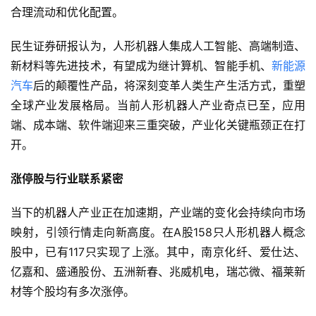
合理流动和优化配置。
民生证券研报认为，人形机器人集成人工智能、高端制造、
首
页
新材料等先进技术，有望成为继计算机、智能手机、
新能源
汽车
后的颠覆性产品，将深刻变革人类生产生活方式，重塑
新
全球产业发展格局。当前人形机器人产业奇点已至，应用
商
端、成本端、软件端迎来三重突破，产业化关键瓶颈正在打
业
开。
观
察
涨停股与行业联系紧密
新
当下的机器人产业正在加速期，产业端的变化会持续向市场
科
映射，引领行情走向新高度。在A股158只人形机器人概念
技
股中，已有117只实现了上涨。其中，南京化纤、爱仕达、
亿嘉和、盛通股份、五洲新春、兆威机电，瑞芯微、福莱新
投
材等个股均有多次涨停。
融