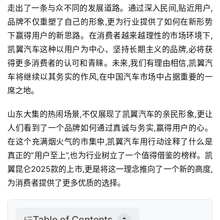
汽
走出了一条与众不同的发展道路。通过深入民间,贴近用户,
车
品牌不仅重塑了自己的形象,更为行业提供了如何在新形势
&
下赢得用户的新思路。在消费者越来越理性的市场环境下,
出
凯翼汽车这种以用户为中心、坚持长期主义的品牌,必将获
行
得更多消费者的认可和青睐。未来,我们有理由相信,凯翼汽
车将继续以其务实的作风,在中国汽车市场中占据重要的一
行
业
席之地。
资
讯
山东大集的热闹场景,不仅展现了凯翼汽车的亲民形象,更让
人们看到了一个品牌如何通过真诚与务实,赢得用户的心。
在这个充满烟火气的市集中,凯翼汽车用行动诠释了什么是
真正的”用户至上”,也为行业树立了一个值得借鉴的榜样。凯
翼昆仑2025款的上市,更是将这一理念推向了一个新的高度,
为消费者提供了更多优质的选择。
Table of Contents