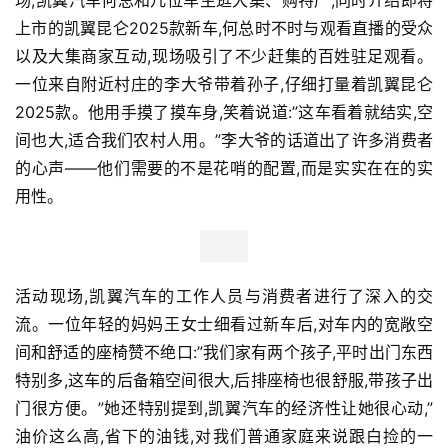
上市的凯翼昆仑2025款新车,何总时不时与观看直播的受众
以及大集商家互动,现场吸引了不少赶集的百姓驻足观看。
一位来自附近村庄的李大爷带着孙子,仔细打量着凯翼昆仑
2025款。他用手摸了摸车身,笑着说道:”这车看着就结实,空
间也大,适合我们农村人用。”李大爷的话道出了许多消费者
的心声——他们需要的不是花哨的配置,而是实实在在的实
用性。
活动现场,凯翼汽车的工作人员与消费者进行了深入的交
流。一位年轻的妈妈王女士细看过新车后,对车内的宽敞空
间和舒适的座椅赞不绝口:”我们家有两个孩子,平时出门东西
特别多,这车的后备箱空间很大,后排座椅也很舒服,带孩子出
门很方便。”她还特别提到,凯翼汽车的经济性让她很心动,”
油价这么高,省下的油钱,对我们普通家庭来说跟白捡的一