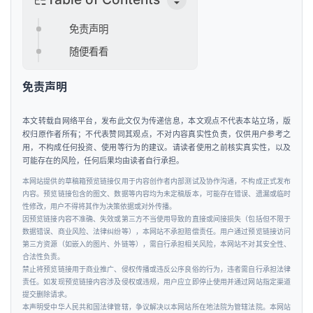
免责声明
随便看看
免责声明
本文转载自网络平台，发布此文仅为传递信息，本文观点不代表本站立场，版
权归原作者所有；不代表赞同其观点，不对内容真实性负责，仅供用户参考之
用，不构成任何投资、使用等行为的建议。请读者使用之前核实真实性，以及
可能存在的风险，任何后果均由读者自行承担。
本网站提供的草稿箱预览链接仅用于内容创作者内部测试及协作沟通，不构成正式发布
内容。预览链接包含的图文、数据等内容均为未定稿版本，可能存在错误、遗漏或临时
性修改，用户不得将其作为决策依据或对外传播。
因预览链接内容不准确、失效或第三方不当使用导致的直接或间接损失（包括但不限于
数据错误、商业风险、法律纠纷等），本网站不承担赔偿责任。用户通过预览链接访问
第三方资源（如嵌入的图片、外链等），需自行承担相关风险，本网站不对其安全性、
合法性负责。
禁止将预览链接用于商业推广、侵权传播或违反公序良俗的行为，违者需自行承担法律
责任。如发现预览链接内容涉及侵权或违规，用户应立即停止使用并通过网站指定渠道
提交删除请求。
本声明受中华人民共和国法律管辖，争议解决以本网站所在地法院为管辖法院。本网站