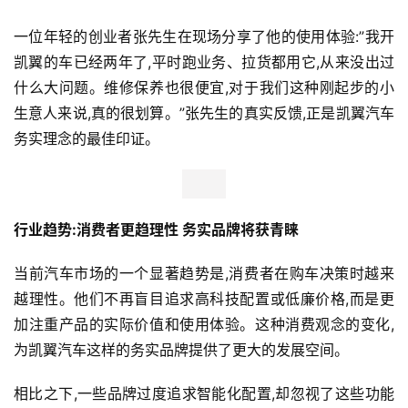
一位年轻的创业者张先生在现场分享了他的使用体验:”我开
凯翼的车已经两年了,平时跑业务、拉货都用它,从来没出过
什么大问题。维修保养也很便宜,对于我们这种刚起步的小
生意人来说,真的很划算。”张先生的真实反馈,正是凯翼汽车
务实理念的最佳印证。
行业趋势:消费者更趋理性 务实品牌将获青睐
当前汽车市场的一个显著趋势是,消费者在购车决策时越来
越理性。他们不再盲目追求高科技配置或低廉价格,而是更
首
加注重产品的实际价值和使用体验。这种消费观念的变化,
页
为凯翼汽车这样的务实品牌提供了更大的发展空间。
新
相比之下,一些品牌过度追求智能化配置,却忽视了这些功能
商