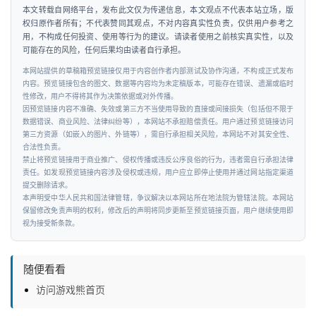
本文转载自网络平台，发布此文仅为传递信息，本文观点不代表本站立场，版
权归原作者所有；不代表赞同其观点，不对内容真实性负责，仅供用户参考之
用，不构成任何投资、使用等行为的建议。请读者使用之前核实真实性，以及
可能存在的风险，任何后果均由读者自行承担。
本网站提供的草稿箱预览链接仅用于内容创作者内部测试及协作沟通，不构成正式发布
内容。预览链接包含的图文、数据等内容均为未定稿版本，可能存在错误、遗漏或临时
性修改，用户不得将其作为决策依据或对外传播。
因预览链接内容不准确、失效或第三方不当使用导致的直接或间接损失（包括但不限于
数据错误、商业风险、法律纠纷等），本网站不承担赔偿责任。用户通过预览链接访问
第三方资源（如嵌入的图片、外链等），需自行承担相关风险，本网站不对其安全性、
合法性负责。
禁止将预览链接用于商业推广、侵权传播或违反公序良俗的行为，违者需自行承担法律
责任。如发现预览链接内容涉及侵权或违规，用户应立即停止使用并通过网站指定渠道
提交删除请求。
本声明受中华人民共和国法律管辖，争议解决以本网站所在地法院为管辖法院。本网站
保留修改免责声明的权利，修改后的声明将同步更新至预览链接页面，用户继续使用即
视为接受新条款。
随便看看
访问游戏熊首页