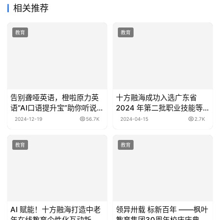
相关推荐
教育
教育
告别聋哑英语，橙啦原力英
十方融海成功入选广东省
语“AI口语提升宝”助你听说无
2024 年第二批职业技能等
忧
级认定社会培训评价组织名
2024-12-19
56.7K
2024-04-15
2.7K
单
教育
教育
AI 赋能！十方融海打造中老
领异卅载 标新百年 ——枫叶
年在线教育个性化互动新生
教育集团30周年校庆庆典暨