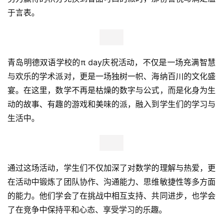
于言表。
新
科
技
青岛明德双语学校的π day庆祝活动，不仅是一场充满智慧
投
与欢乐的学术派对，更是一场独树一帜、海纳百川的文化盛
融
宴。在这里，数学不再是枯燥的数字与公式，而是化身为生
资
动的故事、有趣的游戏和美味的派，融入到学生们的学
习
与
生活中。
人
工
智
能
通过这场活动，学生们不仅加深了对数学的理解与热爱，更
在活动中锻炼了团队协作、沟通能力、思维敏捷性等多方面
汽
的能力。他们学会了在挑战中相互支持、共同进步，也学会
车
了在竞争中保持平和心态、享受学
习
的乐趣。
&