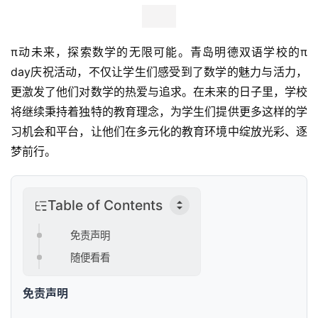
出
行
π动未来，探索数学的无限可能。青岛明德双语学校的π 
行
day庆祝活动，不仅让学生们感受到了数学的魅力与活力，
业
资
更激发了他们对数学的热爱与追求。在未来的日子里，学校
讯
将继续秉持着独特的教育理念，为学生们提供更多这样的学
习
机会和平台，让他们在多元化的教育环境中绽放光彩、逐
梦前行。
Table of Contents
免责声明
随便看看
免责声明