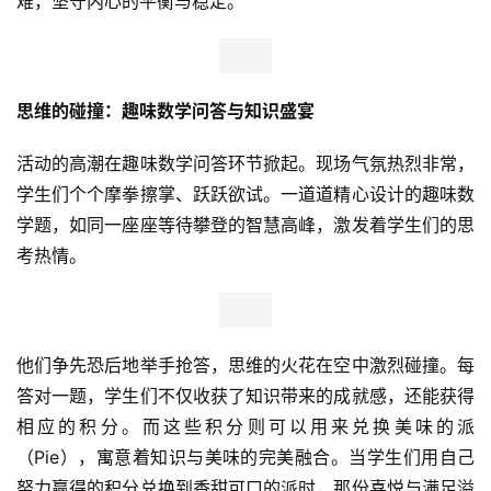
难，坚守内心的平衡与稳定。
思维的碰撞：趣味数学问答与知识盛宴
活动的高潮在趣味数学问答环节掀起。现场气氛热烈非常，
学生们个个摩拳擦掌、跃跃欲试。一道道精心设计的趣味数
学题，如同一座座等待攀登的智慧高峰，激发着学生们的思
考热情。
首
页
他们争先恐后地举手抢答，思维的火花在空中激烈碰撞。每
新
答对一题，学生们不仅收获了知识带来的成就感，还能获得
商
业
相应的积分。而这些积分则可以用来兑换美味的派
观
（Pie），寓意着知识与美味的完美融合。当学生们用自己
察
努力赢得的积分兑换到香甜可口的派时，那份喜悦与满足溢