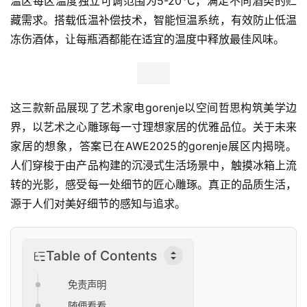
温区每区温度独立可调范围为5-20℃，满足不同酒类的贮
藏需求。搭载低温补偿技术，智能恒温系统，有效防止低温
冻伤酒体，让每瓶酒都能在适宜的温度中释放最佳风味。
首
页
这三款新品展现了艺术家电gorenje以空间哲思构筑美学边
新
商
界，以艺术之心雕琢每一寸理想家居的优雅品位。关于未来
业
家居的想象，答案已在AWE2025的gorenje展区内揭晓。
观
人们穿梭于由产品构建的沉浸式生活场景中，触摸冰箱上流
察
转的光影，感受每一处细节的匠心雕琢。真正的品质生活，
源于人们对美好细节的感知与追求。
新
科
技
Table of Contents
投
免责声明
融
随便看看