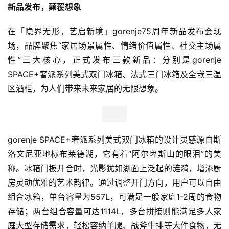
新品发布，颠覆想象
在「隐界无形，艺启新境」gorenje75周年新品发布会现
场，品牌聚焦“家居场景属性、情绪价值属性、社交主场属
性”三大核心，正式发布三款新品：分别是gorenje 
SPACE+奢派系列美式双门冰箱、法式三门冰箱及全嵌三温
区酒柜，为人们带来未来家居的无限想象。
gorenje SPACE+奢派系列美式双门冰箱的设计灵感源自斯
洛文尼亚地标布莱德湖，它有着“阿尔卑斯山的眼泪”的美
称。冰箱门板开合时，光影犹如湖面上泛起的涟漪，增添厨
房灵动优雅的艺术韵律。通过调整开门方向，用户可以自由
组合冰箱，单台容量为557L，可满足一般家庭1-2周的食物
存储；两台组合容量可达1114L，多台拼接则能满足多人家
庭大型存储需求，轻松容纳羊腿、战斧牛排等大件食物，无