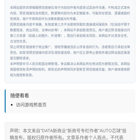
本网站提供的草稿箱预览链接仅用于内容创作者内部测试及协作沟通，不构成正式发布
内容。预览链接包含的图文、数据等内容均为未定稿版本，可能存在错误、遗漏或临时
性修改，用户不得将其作为决策依据或对外传播。
因预览链接内容不准确、失效或第三方不当使用导致的直接或间接损失（包括但不限于
数据错误、商业风险、法律纠纷等），本网站不承担赔偿责任。用户通过预览链接访问
第三方资源（如嵌入的图片、外链等），需自行承担相关风险，本网站不对其安全性、
合法性负责。
禁止将预览链接用于商业推广、侵权传播或违反公序良俗的行为，违者需自行承担法律
责任。如发现预览链接内容涉及侵权或违规，用户应立即停止使用并通过网站指定渠道
提交删除请求。
本声明受中华人民共和国法律管辖，争议解决以本网站所在地法院为管辖法院。本网站
保留修改免责声明的权利，修改后的声明将同步更新至预览链接页面，用户继续使用即
视为接受新条款。
随便看看
访问游戏熊首页
声明：本文来自“DATA新商业”新商号专栏作者“AUTO芯球”投
稿发布，版权归原作者所有。文章系作者个人观点，不代表