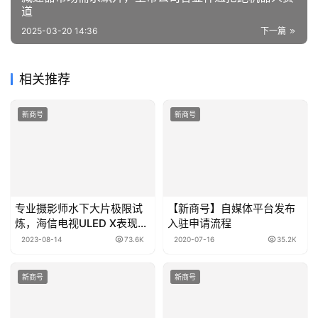
道
2025-03-20 14:36
下一篇
相关推荐
新商号
新商号
专业摄影师水下大片极限试
【新商号】自媒体平台发布
炼，海信电视ULED X表现超
入驻申请流程
越OLED和普通MiniLED
2023-08-14
73.6K
2020-07-16
35.2K
新商号
新商号