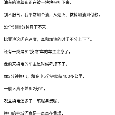
油车的遮羞布正在被一块块被扯下来，
观
察
别不服气，我平常加个油，从熄火、拔枪加油到付款，
新
没个5到8分钟真下不来，
科
技
比亚迪这闪充速度，真和加油的时间不分上下了。
投
还有一类是买“换电”车的车主注意了，
融
资
像蔚来换电的车主是时候考虑下了，
人
你3分钟换电，和充电5分钟续航400多公里，
工
智
一般人真不差那2分钟，
能
况且换电还多了一笔服务费呢，
汽
换电的护城河真是一点点在倒塌，
车