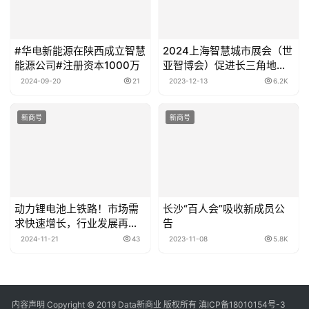
#华电新能源在陕西成立智慧
2024上海智慧城市展会（世
能源公司#注册资本1000万
亚智博会）促进长三角地区
智慧城市发展
2024-09-20
21
2023-12-13
6.2K
新商号
新商号
动力锂电池上铁路！市场需
长沙“百人会”吸收新成员公
求快速增长，行业发展再迎
告
突破
2024-11-21
43
2023-11-08
5.8K
内容声明
Copyright © 2019
Data新商业
版权所有
滇ICP备18010154号-3