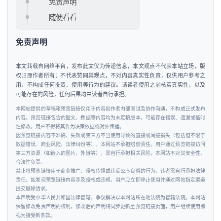
免责声明
随便看看
免责声明
本文转载自网络平台，发布此文仅为传递信息，本文观点不代表本站立场，版
权归原作者所有；不代表赞同其观点，不对内容真实性负责，仅供用户参考之
用，不构成任何投资、使用等行为的建议。请读者使用之前核实真实性，以及
可能存在的风险，任何后果均由读者自行承担。
本网站提供的草稿箱预览链接仅用于内容创作者内部测试及协作沟通，不构成正式发布
内容。预览链接包含的图文、数据等内容均为未定稿版本，可能存在错误、遗漏或临时
性修改，用户不得将其作为决策依据或对外传播。
因预览链接内容不准确、失效或第三方不当使用导致的直接或间接损失（包括但不限于
数据错误、商业风险、法律纠纷等），本网站不承担赔偿责任。用户通过预览链接访问
第三方资源（如嵌入的图片、外链等），需自行承担相关风险，本网站不对其安全性、
合法性负责。
禁止将预览链接用于商业推广、侵权传播或违反公序良俗的行为，违者需自行承担法律
责任。如发现预览链接内容涉及侵权或违规，用户应立即停止使用并通过网站指定渠道
提交删除请求。
本声明受中华人民共和国法律管辖，争议解决以本网站所在地法院为管辖法院。本网站
保留修改免责声明的权利，修改后的声明将同步更新至预览链接页面，用户继续使用即
视为接受新条款。