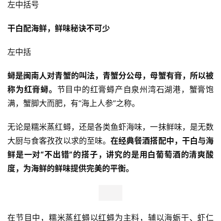
左中括号
干白配海鲜，鲜味秘诀不可少
左中括
蟳是闽南人对青蟹的叫法，青蟹分公母，母蟹有膏，所以被
称为红膏蟳。
节目中的红膏蟳产自泉州湾石湖港，蟹膏饱
满，蟹脚大而肥，有“海上人参”之称。
无论是糯米蒸红蟳，还是各类鱼虾海味，一抹鲜味，是无数
大厨与食客孜孜以求的至味。
在经典餐酒搭配中，干白与海
鲜是一对“不出错”的搭子，讲究的是用白葡萄酒的清爽酸
度，为海鲜的鲜味提供完美的平衡。
在节目中，糯米蒸红蟳以红蟳为主料，辅以海蛎干、虾仁