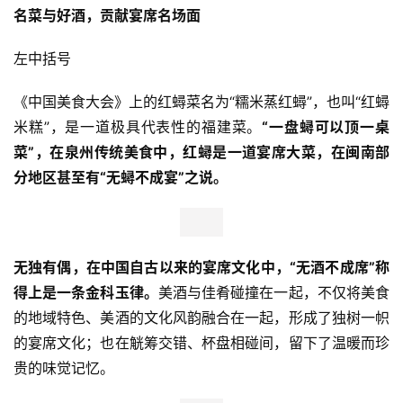
名菜与好酒，贡献宴席名场面
左中括号
《中国美食大会》上的红蟳菜名为“糯米蒸红蟳”，也叫“红蟳
米糕”，是一道极具代表性的福建菜。
“一盘蟳可以顶一桌
菜”，在泉州传统美食中，红蟳是一道宴席大菜，在闽南部
分地区甚至有“无蟳不成宴”之说。
无独有偶，在中国自古以来的宴席文化中，“无酒不成席”称
得上是一条金科玉律。
美酒与佳肴碰撞在一起，不仅将美食
的地域特色、美酒的文化风韵融合在一起，形成了独树一帜
的宴席文化；也在觥筹交错、杯盘相碰间，留下了温暖而珍
贵的味觉记忆。