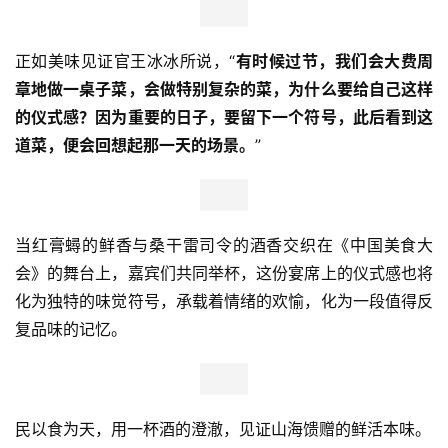
正如美味见证官王冰冰所说，“
有时候过节，我们会大费周
章地做一桌子菜，会做特别复杂的菜，为什么要给自己这样
首
的仪式感？因为重要的日子，要留下一个符号，此后看到这
页
道菜，便会回想起那一天的场景。
”
新
商
业
当红膏蟳的鲜香与桑干雷司令的酒香交织在《中国美食大
观
察
会》的舞台上，嘉宾们共同举杯，这份宴席上的仪式感也将
化为独特的味觉符号，承载着情绪的欢愉，化为一段值得反
新
复品味的记忆。
科
技
民以食为天，用一杯酒的澄澈，见证山海馈赠的鲜活本味。
投