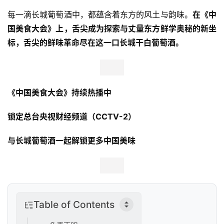
融
每一滴长城葡萄酒中，都蕴含着东方的风土与韵味。
在《中
资
国美食大会》上，舌尖成为探索与丈量东方鲜学奥秘的新坐
人
标，舌尖的鲜味革命尽在这一口长城干白葡萄酒。
工
智
能
《中国美食大会》持续热播中
汽
锁定总台央视财经频道（CCTV-2）
车
&
与长城葡萄酒一起解锁更多中国美味
出
行
行
业
Table of Contents
资
讯