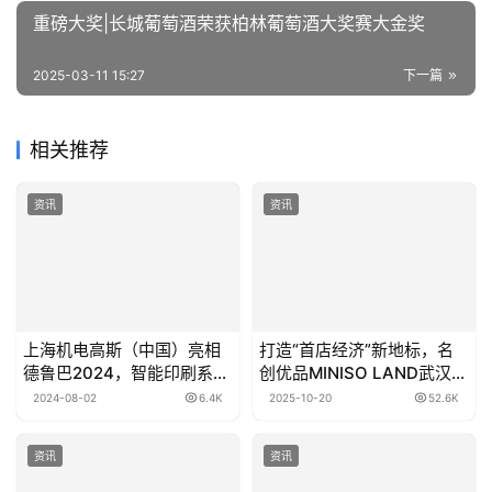
重磅大奖|长城葡萄酒荣获柏林葡萄酒大奖赛大金奖
2025-03-11 15:27
下一篇
相关推荐
资讯
资讯
上海机电高斯（中国）亮相
打造“首店经济”新地标，名
德鲁巴2024，智能印刷系统
创优品MINISO LAND武汉双
解决方案引领行业创新
店盛大亮相
2024-08-02
6.4K
2025-10-20
52.6K
资讯
资讯