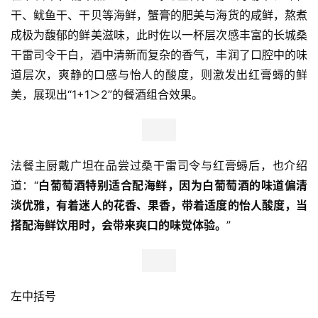
干、鱿鱼干、干贝等海鲜，蟹膏的肥美与海货的咸鲜，熬煮
成极为馥郁的鲜美滋味，此时佐以一杯层次感丰富的长城桑
干雷司令干白，酒中清新而复杂的香气，丰润了口腔中的味
道层次，爽静的口感与怡人的酸度，则激发出红膏蟳的鲜
美，展现出“1+1＞2”的餐酒组合效果。
法餐主厨戴广坦在品尝过桑干雷司令与红膏蟳后，也介绍
道：“
白葡萄酒特别适合配海鲜，因为白葡萄酒的味道偏清
淡优雅，有着迷人的花香、果香，带着适度的怡人酸度，当
搭配海鲜饮用时，会带来爽口的味觉体验。
”
左中括号