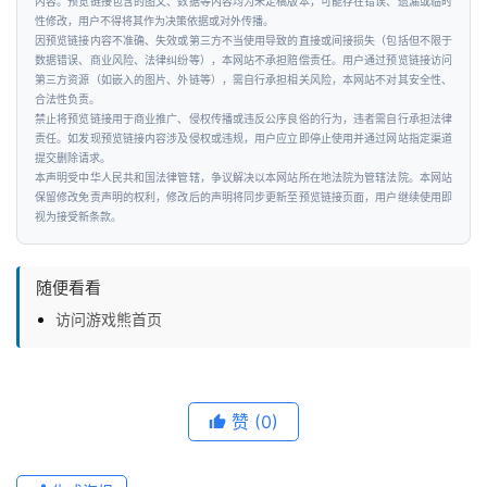
内容。预览链接包含的图文、数据等内容均为未定稿版本，可能存在错误、遗漏或临时
科
性修改，用户不得将其作为决策依据或对外传播。
技
因预览链接内容不准确、失效或第三方不当使用导致的直接或间接损失（包括但不限于
数据错误、商业风险、法律纠纷等），本网站不承担赔偿责任。用户通过预览链接访问
第三方资源（如嵌入的图片、外链等），需自行承担相关风险，本网站不对其安全性、
投
合法性负责。
融
禁止将预览链接用于商业推广、侵权传播或违反公序良俗的行为，违者需自行承担法律
责任。如发现预览链接内容涉及侵权或违规，用户应立即停止使用并通过网站指定渠道
资
提交删除请求。
本声明受中华人民共和国法律管辖，争议解决以本网站所在地法院为管辖法院。本网站
保留修改免责声明的权利，修改后的声明将同步更新至预览链接页面，用户继续使用即
人
视为接受新条款。
工
智
能
随便看看
访问游戏熊首页
汽
车
&
赞
(0)
出
行