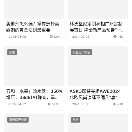
美缝剂怎么选？掌握选择美
林氏整家定制亮相广州定制
缝剂的黄金法则最重要
展首日 携全新产品预告“一店
=三店”店态模式
2024-04-08
3.0K
2024-03-28
1.6K
家居
家居房产频道
万和「水墨」热水器：350%
ASKO即将亮相AWE2024
增压，38dB(A)静音，重塑
北欧风尚演绎不同凡“享”
热水体验
2025-04-02
51.9K
2024-03-08
2.8K
家居房产频道
家居