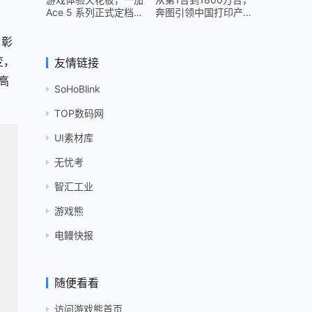
Ace 5 系列正式定档
奔图引领中国打印产业
12 月 26 日
跻身世界头部
，彰
变，
友情链接
高
SoHoBlink
TOP数码网
UI素材库
无忧考
智汇工业
游戏熊
电鳗快报
随便看看
访问游戏熊首页