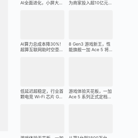
AI全面进化，小屏大魔
为商家投入超10亿元广
王一加 13T 搭载
告金补贴 上不封顶
AI算力总成本降30%！
8 Gen3 游戏新王，性
超算互联网助时空壶高
能旗舰一加 Ace 5 将
质量出海
在 12 月 26 日发布
低延迟超稳定，行业首
游戏体验天花板，一加
颗电竞 Wi-Fi 芯片 G1
Ace 5 系列正式定档
助力一加 Ace 5 Pro 化
12 月 26 日
身穿墙王
游戏体验天花板，一加
从第1台到1800万台，