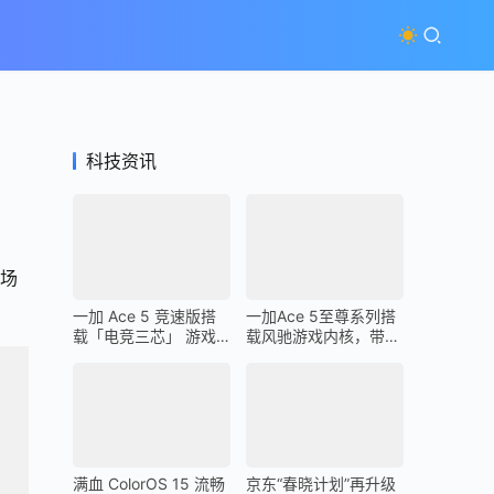
科技资讯
场
一加 Ace 5 竞速版搭
一加Ace 5至尊系列搭
载「电竞三芯」 游戏
载风驰游戏内核，带来
体验超越同档所有手机
最强1% Low帧表现
满血 ColorOS 15 流畅
京东“春晓计划”再升级