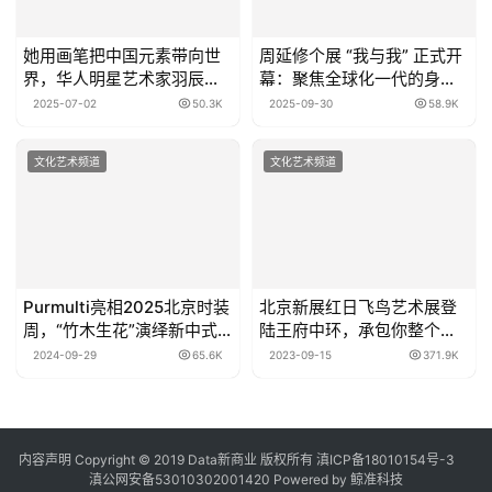
她用画笔把中国元素带向世
周延修个展 “我与我” 正式开
界，华人明星艺术家羽辰。
幕：聚焦全球化一代的身份
这位在纽约的中国艺术家，
漂流与自我探索
2025-07-02
50.3K
2025-09-30
58.9K
正在被更多人看到
文化艺术频道
文化艺术频道
Purmulti亮相2025北京时装
北京新展红日飞鸟艺术展登
周，“竹木生花”演绎新中式
陆王府中环，承包你整个秋
时尚
天的浪漫
2024-09-29
65.6K
2023-09-15
371.9K
内容声明
Copyright © 2019
Data新商业
版权所有
滇ICP备18010154号-3
滇公网安备53010302001420
Powered by 鲸准科技