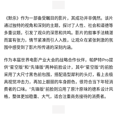
《默杀》作为一部备受瞩目的影片，其成功并非偶然。该片
通过独特的视角和深刻的主题，探讨了人性、社会和道德等
多重议题，引发了观众的深思和共鸣。影片的叙事手法精湛
而富有张力，情节紧凑而引人入胜，让观众在紧张刺激的氛
围中感受到了影片所传递的深刻内涵。
作为本届世界电影产业大会的战略合作伙伴，帕萨特Pro提
供“星空版”和“先锋版”两种前脸设计，其中“星空版”的前脸
采用了大尺寸黑色前包围，搭配造型犀利的头灯，看上去极
具视觉冲击力，再加上靓丽的车身颜色，很符合当下年轻消
费者的口味。“先锋版”前脸则沿用了原汁原味的德系设计风
格，整体更加稳重、大气，适合注重商务接待的消费者。