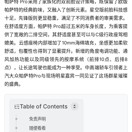
观
帕萨特 Pro采用了家族化的双前脸设计策略，既保留了欧版
察
帕萨特的经典韵味，又融入了创新元素。星空版前脸科技感
十足，先锋版则更显稳重，满足了不同消费者的审美需求。
新
在舒适度方面，帕萨特 Pro超过五米的车身长度，为乘客提
科
供了宽敞的二排空间，其舒适度甚至可以与C级行政座驾相
技
媲美。云感座椅内部增加了10mm海绵填充，坐感更加柔软
舒适，包覆性也得到了显著提升。新增的角度电调功能、通
投
风加热功能以及同级领先的按摩系统（前排10点、后排8
融
点），让长途驾驶也能成为一种享受。中高端轿车引领者上
资
汽大众帕萨特Pro与现场明星嘉宾一同见证了这场群星璀璨
人
的盛典。
工
智
能
Table of Contents
免责声明
汽
车
随便看看