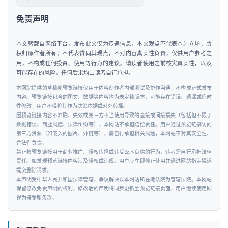
&
出
免责声明
行
本文转载自网络平台，发布此文仅为传递信息，本文观点不代表本站立场，版
权归原作者所有；不代表赞同其观点，不对内容真实性负责，仅供用户参考之
行
用，不构成任何投资、使用等行为的建议。请读者使用之前核实真实性，以及
业
可能存在的风险，任何后果均由读者自行承担。
资
本网站提供的草稿箱预览链接仅用于内容创作者内部测试及协作沟通，不构成正式发布
讯
内容。预览链接包含的图文、数据等内容均为未定稿版本，可能存在错误、遗漏或临时
性修改，用户不得将其作为决策依据或对外传播。
因预览链接内容不准确、失效或第三方不当使用导致的直接或间接损失（包括但不限于
数据错误、商业风险、法律纠纷等），本网站不承担赔偿责任。用户通过预览链接访问
第三方资源（如嵌入的图片、外链等），需自行承担相关风险，本网站不对其安全性、
合法性负责。
禁止将预览链接用于商业推广、侵权传播或违反公序良俗的行为，违者需自行承担法律
责任。如发现预览链接内容涉及侵权或违规，用户应立即停止使用并通过网站指定渠道
提交删除请求。
本声明受中华人民共和国法律管辖，争议解决以本网站所在地法院为管辖法院。本网站
保留修改免责声明的权利，修改后的声明将同步更新至预览链接页面，用户继续使用即
视为接受新条款。