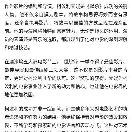
作为影片的编剧和导演，柯汶利无疑是《默杀》成功的关键
人物。他不仅亲自操刀剧本，将故事构思得巧妙而富有深
度，还亲自执导影片，将故事以最佳的方式呈现在观众面
前。他的导演风格独特而富有魅力，无论是镜头的运用、演
员的表演还是音乐的选取，都展现出了他对电影的深刻理解
和精湛技艺。
在澳涞坞五大洲电影节上，《默杀》一举夺得了最佳影片、
最佳导演和最佳编剧三项大奖，这不仅是对影片本身的肯
定，更是对柯汶利才华的认可。这些奖项的获得，无疑为柯
汶利的电影事业注入了新的动力和信心，也让他在电影界的
地位更加稳固。
柯汶利的成功并非一蹴而就，而是他多年来对电影艺术的执
着追求和不懈努力的结果。他始终保持着对电影的热爱和敬
畏，不断学
习
和探索新的电影语言和表现方式。这种对艺术