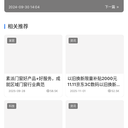
2024-09-30 14:04
下一篇
相关推荐
家居
资讯
素派门窗好产品+好服务，成
以旧换新限量补贴2000元
就区域门窗行业典范
11.11京东3C数码以旧换新购
用户量同比增长100%
2025-09-28
58.5K
2025-11-01
52.5K
科技
资讯