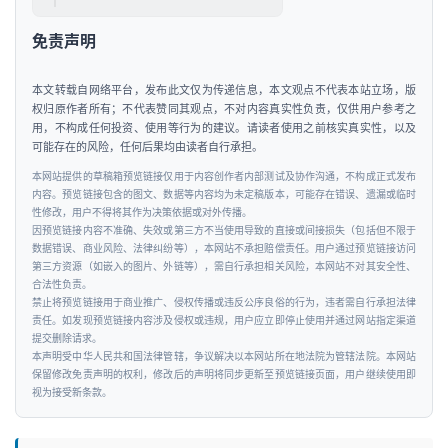
免责声明
本文转载自网络平台，发布此文仅为传递信息，本文观点不代表本站立场，版
权归原作者所有；不代表赞同其观点，不对内容真实性负责，仅供用户参考之
用，不构成任何投资、使用等行为的建议。请读者使用之前核实真实性，以及
可能存在的风险，任何后果均由读者自行承担。
本网站提供的草稿箱预览链接仅用于内容创作者内部测试及协作沟通，不构成正式发布
内容。预览链接包含的图文、数据等内容均为未定稿版本，可能存在错误、遗漏或临时
性修改，用户不得将其作为决策依据或对外传播。
因预览链接内容不准确、失效或第三方不当使用导致的直接或间接损失（包括但不限于
数据错误、商业风险、法律纠纷等），本网站不承担赔偿责任。用户通过预览链接访问
第三方资源（如嵌入的图片、外链等），需自行承担相关风险，本网站不对其安全性、
合法性负责。
禁止将预览链接用于商业推广、侵权传播或违反公序良俗的行为，违者需自行承担法律
责任。如发现预览链接内容涉及侵权或违规，用户应立即停止使用并通过网站指定渠道
提交删除请求。
本声明受中华人民共和国法律管辖，争议解决以本网站所在地法院为管辖法院。本网站
保留修改免责声明的权利，修改后的声明将同步更新至预览链接页面，用户继续使用即
视为接受新条款。