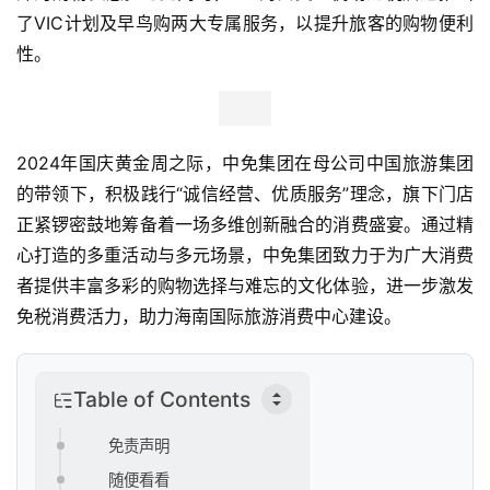
资
了VIC计划及早鸟购两大专属服务，以提升旅客的购物便利
性。
人
工
智
能
2024年国庆黄金周之际，中免集团在母公司中国旅游集团
的带领下，积极践行“诚信经营、优质服务”理念，旗下门店
汽
正紧锣密鼓地筹备着一场多维创新融合的消费盛宴。通过精
车
心打造的多重活动与多元场景，中免集团致力于为广大消费
&
者提供丰富多彩的购物选择与难忘的文化体验，进一步激发
出
行
免税消费活力，助力海南国际旅游消费中心建设。
行
Table of Contents
业
资
免责声明
讯
随便看看