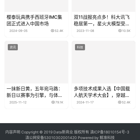
樱泰玩具携手西班牙IMC集
双11战报亮点多！科大讯飞
团正式进入中国市场
稳居第一，星火大模型受职
场精英热捧
2024-09-05
52.4K
2023-11-08
10.5K
资讯
科技
一抹新日黄，五年宛马路：
多项技术成果入选【中国载
新日以赛事为引擎，与体育
人航天学术大会】，穿越者
事业共长跑
将作为首批商业航天企业重
2025-11-12
79.1K
2024-11-17
52.4K
磅亮相！
内容声明
Copyright © 2019
Data新商业
版权所有
滇ICP备18010154号-3
滇公网安备53010302001420
Powered by 鲸准科技