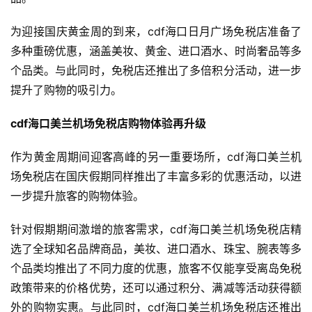
为迎接国庆黄金周的到来，cdf海口日月广场免税店准备了
多种重磅优惠，涵盖美妆、黄金、进口酒水、时尚奢品等多
首
页
个品类。与此同时，免税店还推出了多倍积分活动，进一步
提升了购物的吸引力。
新
cdf
海口美兰机场免税店
购物体验再升级
商
业
作为黄金周期间迎客高峰的另一重要场所，cdf海口美兰机
观
察
场免税店在国庆假期同样推出了丰富多彩的优惠活动，以进
一步提升旅客的购物体验。
新
科
针对假期期间激增的旅客需求，cdf海口美兰机场免税店精
技
选了全球知名品牌商品，美妆、进口酒水、珠宝、腕表等多
个品类均推出了不同力度的优惠，旅客不仅能享受离岛免税
投
政策带来的价格优势，还可以通过积分、满减等活动获得额
融
外的购物实惠。与此同时，cdf海口美兰机场免税店还推出