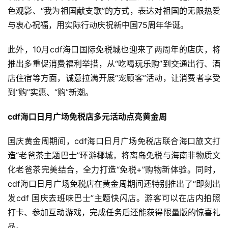
色观影、“我为祖国献支歌”的方式，表达对祖国的无限热爱
与衷心祝福，用实际行动庆祝新中国75周年华诞。
此外，10月cdf海口国际免税城也迎来了两周年的店庆，将
推出多重促消费福利举措，从“吃喝玩乐购”到交通出行、酒
店住宿等方面，诚意拉满开展“宠顾客”活动，让消费者享受
到“购”实惠、“购”新潮。
cdf海口日月广场免税店
多元活动点亮黄金周
国庆黄金周期间，cdf海口日月广场免税店联合海口旅文打
造“老爸茶主题巴士”环游椰城，将离岛免税与海南非物质文
化老爸茶完美结合，全力打造“免税+”购物新体验。同时，
cdf海口日月广场免税店在黄金周期间还特别推出了“即刻出
发cdf 国庆去班味巴士”主题快闪店。游客可以在店内拍照
打卡、参加互动游戏，完成任务后还能获得限量版的惊喜礼
品。