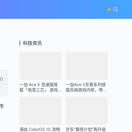
科技资讯
0
一加 Ace 5 竞速版搭
一加Ace 5至尊系列搭
载「电竞三芯」 游戏
载风驰游戏内核，带来
体验超越同档所有手机
最强1% Low帧表现
市
满血 ColorOS 15 流畅
京东“春晓计划”再升级