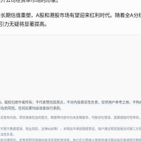
提升公司在资本市场的形象。
长期估值重塑，A股和港股市场有望迎来红利时代。随着全A分
引力无疑将显著提高。
场，版权归原作者所有；不代表赞同其观点，不对内容真实性负责，仅供用户参考之用，不构
存在的风险，任何后果均由读者自行承担。
正式发布内容。预览链接包含的图文、数据等内容均为未定稿版本，可能存在错误、遗漏或临时性修改
但不限于数据错误、商业风险、法律纠纷等），本网站不承担赔偿责任。用户通过预览链接访问第三方
合法性负责。
承担法律责任。如发现预览链接内容涉及侵权或违规，用户应立即停止使用并通过网站指定渠道提交删