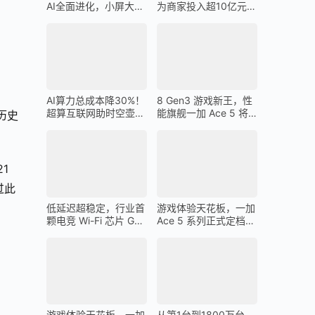
AI全面进化，小屏大魔
为商家投入超10亿元广
王一加 13T 搭载
告金补贴 上不封顶
AI算力总成本降30%！
8 Gen3 游戏新王，性
超算互联网助时空壶高
能旗舰一加 Ace 5 将
历史
质量出海
在 12 月 26 日发布
1
过此
低延迟超稳定，行业首
游戏体验天花板，一加
颗电竞 Wi-Fi 芯片 G1
Ace 5 系列正式定档
助力一加 Ace 5 Pro 化
12 月 26 日
身穿墙王
游戏体验天花板，一加
从第1台到1800万台，