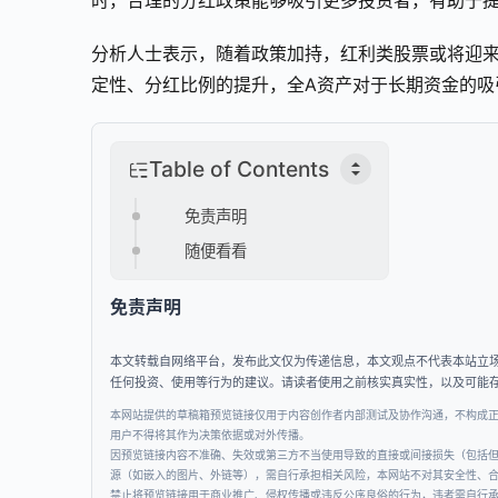
时，合理的分红政策能够吸引更多投资者，有助于
分析人士表示，随着政策加持，红利类股票或将迎来
定性、分红比例的提升，全A资产对于长期资金的吸
Table of Contents
免责声明
随便看看
免责声明
本文转载自网络平台，发布此文仅为传递信息，本文观点不代表本站立
任何投资、使用等行为的建议。请读者使用之前核实真实性，以及可能
本网站提供的草稿箱预览链接仅用于内容创作者内部测试及协作沟通，不构成
用户不得将其作为决策依据或对外传播。
因预览链接内容不准确、失效或第三方不当使用导致的直接或间接损失（包括
源（如嵌入的图片、外链等），需自行承担相关风险，本网站不对其安全性、
禁止将预览链接用于商业推广、侵权传播或违反公序良俗的行为，违者需自行