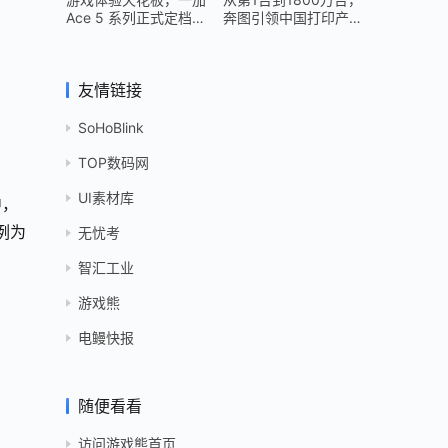
Ace 5 系列正式定档
奔图引领中国打印产业
12 月 26 日
跻身世界头部
友情链接
SoHoBlink
TOP数码网
UI素材库
中，
例为
无忧考
智汇工业
游戏熊
电鳗快报
随便看看
访问游戏熊首页