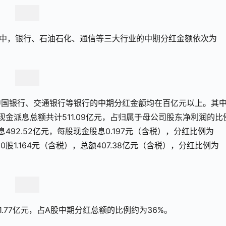
其中，银行、石油石化、通信等三大行业的中期分红金额依次为
中国银行、交通银行等银行的中期分红金额均在百亿元以上。其
股现金派息总额共计511.09亿元，占归属于母公司股东净利润的比
492.52亿元，每股现金股息0.197元（含税），分红比例为
0股1.164元（含税），总额407.38亿元（含税），分红比例为
.77亿元，占A股中期分红总额的比例约为36%。