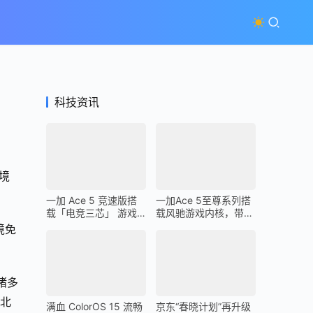
科技资讯
境
一加 Ace 5 竞速版搭
一加Ace 5至尊系列搭
载「电竞三芯」 游戏
载风驰游戏内核，带来
体验超越同档所有手机
最强1% Low帧表现
境免
诸多
在北
满血 ColorOS 15 流畅
京东“春晓计划”再升级