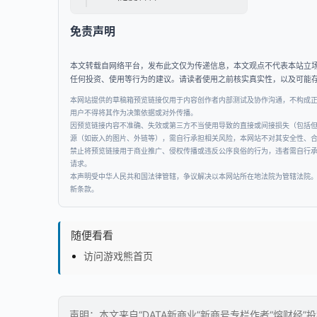
免责声明
本文转载自网络平台，发布此文仅为传递信息，本文观点不代表本站立
任何投资、使用等行为的建议。请读者使用之前核实真实性，以及可能
本网站提供的草稿箱预览链接仅用于内容创作者内部测试及协作沟通，不构成
用户不得将其作为决策依据或对外传播。
因预览链接内容不准确、失效或第三方不当使用导致的直接或间接损失（包括
源（如嵌入的图片、外链等），需自行承担相关风险，本网站不对其安全性、
禁止将预览链接用于商业推广、侵权传播或违反公序良俗的行为，违者需自行
请求。
本声明受中华人民共和国法律管辖，争议解决以本网站所在地法院为管辖法院
新条款。
随便看看
访问游戏熊首页
声明：本文来自“DATA新商业”新商号专栏作者“熔财经”