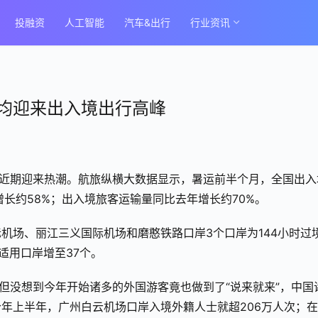
投融资
人工智能
汽车&出行
行业资讯
均迎来出入境出行高峰
行近期迎来热潮。航旅纵横大数据显示，暑运前半个月，全国出入
增长约58%；出入境旅客运输量同比去年增长约70%。
机场、丽江三义国际机场和磨憨铁路口岸3个口岸为144小时过
适用口岸增至37个。
，但没想到今年开始诸多的外国游客竟也做到了“说来就来”，中国
年上半年，广州白云机场口岸入境外籍人士就超206万人次；