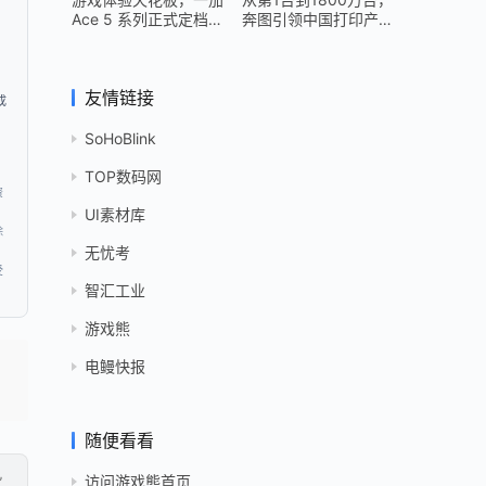
Ace 5 系列正式定档
奔图引领中国打印产业
12 月 26 日
跻身世界头部
友情链接
成
SoHoBlink
，
TOP数码网
资
UI素材库
除
无忧考
受
智汇工业
游戏熊
电鳗快报
随便看看
访问游戏熊首页
”