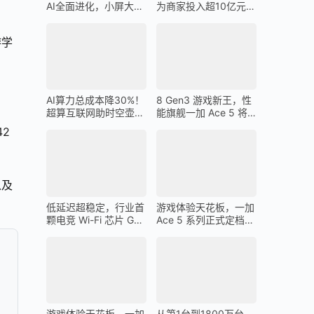
AI全面进化，小屏大魔
为商家投入超10亿元广
王一加 13T 搭载
告金补贴 上不封顶
游学
AI算力总成本降30%！
8 Gen3 游戏新王，性
超算互联网助时空壶高
能旗舰一加 Ace 5 将
质量出海
在 12 月 26 日发布
2
以及
低延迟超稳定，行业首
游戏体验天花板，一加
颗电竞 Wi-Fi 芯片 G1
Ace 5 系列正式定档
助力一加 Ace 5 Pro 化
12 月 26 日
身穿墙王
游戏体验天花板，一加
从第1台到1800万台，