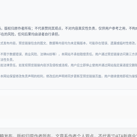
场，版权归原作者所有；不代表赞同其观点，不对内容真实性负责，仅供用户参考之用，不构
存在的风险，任何后果均由读者自行承担。
正式发布内容。预览链接包含的图文、数据等内容均为未定稿版本，可能存在错误、遗漏或临时性修改
但不限于数据错误、商业风险、法律纠纷等），本网站不承担赔偿责任。用户通过预览链接访问第三方
合法性负责。
承担法律责任。如发现预览链接内容涉及侵权或违规，用户应立即停止使用并通过网站指定渠道提交删
。本网站保留修改免责声明的权利，修改后的声明将同步更新至预览链接页面，用户继续使用即视为接
投稿发布，版权归原作者所有。文章系作者个人观点，不代表“DATA新商业