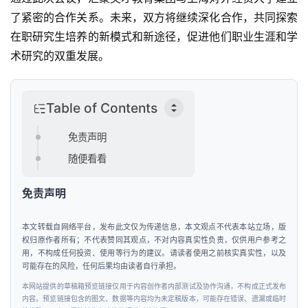
了紧密的合作关系。未来，双方将继续深化合作，共同探索
新
在职研究生培养的新模式和新途径，促进他们职业生涯和学
商
术研究的双重发展。
业
观
察
Table of Contents
免责声明
新
科
随便看看
技
免责声明
投
融
本文转载自网络平台，发布此文仅为传递信息，本文观点不代表本站立场，版
资
权归原作者所有；不代表赞同其观点，不对内容真实性负责，仅供用户参考之
用，不构成任何投资、使用等行为的建议。请读者使用之前核实真实性，以及
可能存在的风险，任何后果均由读者自行承担。
人
本网站提供的草稿箱预览链接仅用于内容创作者内部测试及协作沟通，不构成正式发布
工
内容。预览链接包含的图文、数据等内容均为未定稿版本，可能存在错误、遗漏或临时