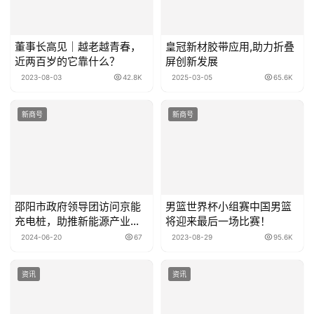
董事长高见｜越老越青春，
皇冠新材胶带应用,助力折叠
近两百岁的它靠什么？
屏创新发展
2023-08-03
42.8K
2025-03-05
65.6K
新商号
新商号
邵阳市政府领导团访问京能
男篮世界杯小组赛中国男篮
充电桩，助推新能源产业发
将迎来最后一场比赛！
展
2024-06-20
67
2023-08-29
95.6K
资讯
资讯