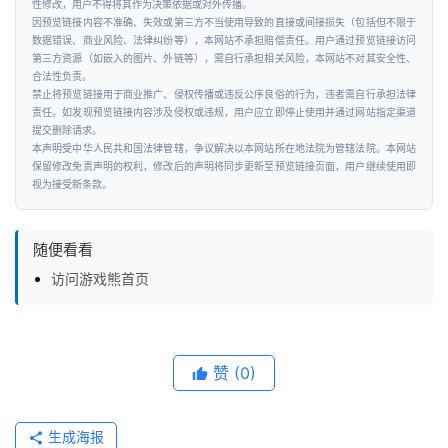
智
性修改，用户不得将其作为决策依据或对外传播。
因预览链接内容不准确、失效或第三方不当使用导致的直接或间接损失（包括但不限于
能
数据错误、商业风险、法律纠纷等），本网站不承担赔偿责任。用户通过预览链接访问
第三方资源（如嵌入的图片、外链等），需自行承担相关风险，本网站不对其安全性、
合法性负责。
汽
禁止将预览链接用于商业推广、侵权传播或违反公序良俗的行为，违者需自行承担法律
车
责任。如发现预览链接内容涉及侵权或违规，用户应立即停止使用并通过网站指定渠道
&
提交删除请求。
本声明受中华人民共和国法律管辖，争议解决以本网站所在地法院为管辖法院。本网站
出
保留修改免责声明的权利，修改后的声明将同步更新至预览链接页面，用户继续使用即
行
视为接受新条款。
行
随便看看
业
访问游戏熊首页
资
讯
赞
(0)
生成海报