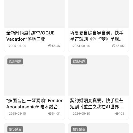
全新时尚度假IP“VOGUE
圻夏夏自编自导自演，快手
Vacation”落地三亚
星芒短剧《浮华梦》呈现异
次元之恋
2025-06-09
55.4K
2024-08-16
65.6K
娱乐频道
娱乐频道
“多面音色 一琴奏响” Fender
契约婚姻变真爱，快手星芒
Acoustasonic® 电木融合系
短剧《重生之我在AI世界当
列再添新成员
特工》即将开播
2025-05-15
54.0K
2024-05-30
105
娱乐频道
娱乐频道