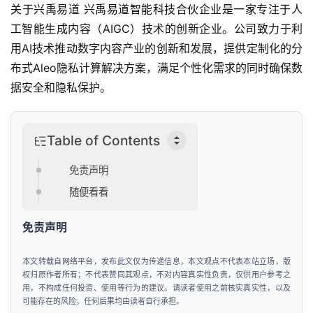
关于兴禹易道 兴禹易道智能科技合伙企业是一家专注于人
页
工智能生成内容（AIGC）技术的创新企业。公司致力于利
用AI技术推动数字内容产业的创新和发展，提供定制化的分
新
商
布式Aleo隐私计算解决方案，满足个性化需求的同时确保数
业
据安全和隐私保护。
观
察
Table of Contents
新
免责声明
科
技
随便看看
免责声明
投
融
资
本文转载自网络平台，发布此文仅为传递信息，本文观点不代表本站立场，版
权归原作者所有；不代表赞同其观点，不对内容真实性负责，仅供用户参考之
用，不构成任何投资、使用等行为的建议。请读者使用之前核实真实性，以及
人
可能存在的风险，任何后果均由读者自行承担。