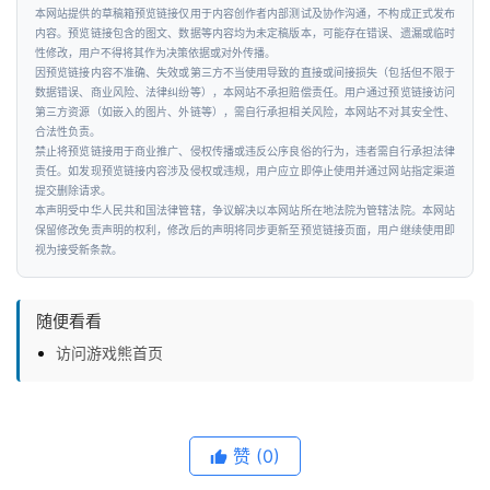
工
本网站提供的草稿箱预览链接仅用于内容创作者内部测试及协作沟通，不构成正式发布
智
内容。预览链接包含的图文、数据等内容均为未定稿版本，可能存在错误、遗漏或临时
性修改，用户不得将其作为决策依据或对外传播。
能
因预览链接内容不准确、失效或第三方不当使用导致的直接或间接损失（包括但不限于
数据错误、商业风险、法律纠纷等），本网站不承担赔偿责任。用户通过预览链接访问
第三方资源（如嵌入的图片、外链等），需自行承担相关风险，本网站不对其安全性、
汽
合法性负责。
车
禁止将预览链接用于商业推广、侵权传播或违反公序良俗的行为，违者需自行承担法律
&
责任。如发现预览链接内容涉及侵权或违规，用户应立即停止使用并通过网站指定渠道
提交删除请求。
出
本声明受中华人民共和国法律管辖，争议解决以本网站所在地法院为管辖法院。本网站
行
保留修改免责声明的权利，修改后的声明将同步更新至预览链接页面，用户继续使用即
视为接受新条款。
行
业
随便看看
资
访问游戏熊首页
讯
赞
(0)