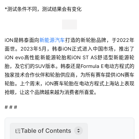
业
*测试条件不同，测试结果会有变化
观
察
新
iON是韩泰面向
新能源汽车
打造的新轮胎品牌，于2022年
科
技
面世。2023年5月，韩泰iON正式进入中国市场，推出了
iON evo高性能新能源轮胎和iON ST AS舒适型新能源轮
投
胎，及它们的SUV版本。韩泰还是Formula E电动方程式的
融
独家技术合作伙伴和轮胎供应商，为所有赛车提供iON赛车
资
轮胎。上个周末，iON赛车轮胎在电动方程式上海站上表现
抢眼，让这个品牌越来越为消费者所喜爱。
人
工
# # #
智
能
Table of Contents
汽