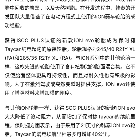
胎中回收的炭黑，以及天然树脂。在开发过程中，韩泰的开
发团队大量借鉴了在电动方程式上使用的iON赛车轮胎的成
功经验。
获得ISCC PLUS认证的新款iON evo轮胎成为保时捷
Taycan纯电超跑的原装轮胎，轮胎规格为245/40 R21Y XL 
(FA)和285/35 R21Y XL (RA)。与iON系列中的其他轮胎一
样，这款先进的轮胎使用了含有植物油的胎面混合物。它不
仅使胎面整体更具可持续性，而且对耐久性也有积极的影
响。为了在激烈驾驶或突然变道时提供支撑，iON evo还使
用了增强材料来增加横向刚度。
首
与其他iON轮胎一样，获得ISCC PLUS认证的新款iON evo
页
大大降低了滚动阻力，从而增加了保时捷Taycan的续航里
程。保时捷方面表示，由于采用了21英寸的韩泰iON evo轮
新
胎，Taycan的满电续航里程最多可增加40公里。
商