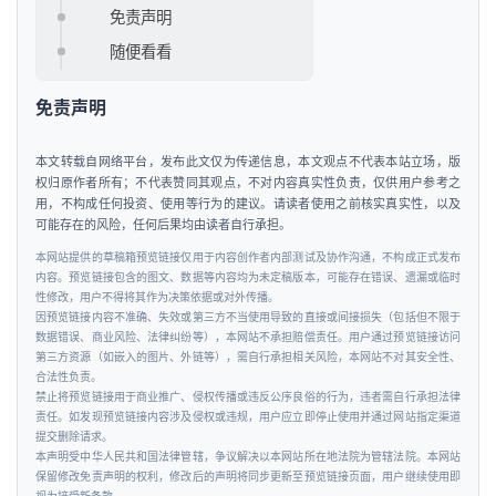
免责声明
车
&
随便看看
出
行
免责声明
行
本文转载自网络平台，发布此文仅为传递信息，本文观点不代表本站立场，版
权归原作者所有；不代表赞同其观点，不对内容真实性负责，仅供用户参考之
业
用，不构成任何投资、使用等行为的建议。请读者使用之前核实真实性，以及
资
可能存在的风险，任何后果均由读者自行承担。
讯
本网站提供的草稿箱预览链接仅用于内容创作者内部测试及协作沟通，不构成正式发布
内容。预览链接包含的图文、数据等内容均为未定稿版本，可能存在错误、遗漏或临时
性修改，用户不得将其作为决策依据或对外传播。
因预览链接内容不准确、失效或第三方不当使用导致的直接或间接损失（包括但不限于
数据错误、商业风险、法律纠纷等），本网站不承担赔偿责任。用户通过预览链接访问
第三方资源（如嵌入的图片、外链等），需自行承担相关风险，本网站不对其安全性、
合法性负责。
禁止将预览链接用于商业推广、侵权传播或违反公序良俗的行为，违者需自行承担法律
责任。如发现预览链接内容涉及侵权或违规，用户应立即停止使用并通过网站指定渠道
提交删除请求。
本声明受中华人民共和国法律管辖，争议解决以本网站所在地法院为管辖法院。本网站
保留修改免责声明的权利，修改后的声明将同步更新至预览链接页面，用户继续使用即