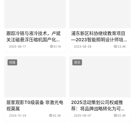
跟踪冷链与液冷技术，卢斌
浦东新区科协继续教育项目
关注磁悬浮压缩机国产化进
―2023智能照明设计师培训
展
第二期圆满收官！
2025-06-17
51.1K
2023-08-28
23.4K
科技
资讯
居家观影T0级装备 非激光电
2025活动策划公司权威推
视莫属
荐：将品牌战略转化为可感
知的价值共鸣体验
2024-10-25
52.3K
2025-09-07
52.4K