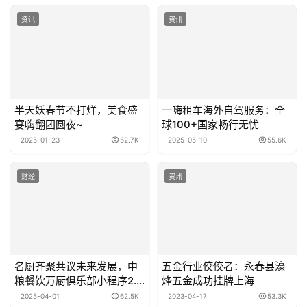
资讯
资讯
半天妖春节不打烊，美食盛
一嗨租车海外自驾服务：全
宴嗨翻团圆夜~
球100+国家畅行无忧
2025-01-23
52.7K
2025-05-10
55.6K
财经
资讯
名厨齐聚共议未来发展，中
五金行业佼佼者：永春县濠
粮餐饮万厨俱乐部小程序2.0
烽五金成功挂牌上海
版本升级
2025-04-01
62.5K
2023-04-17
53.3K