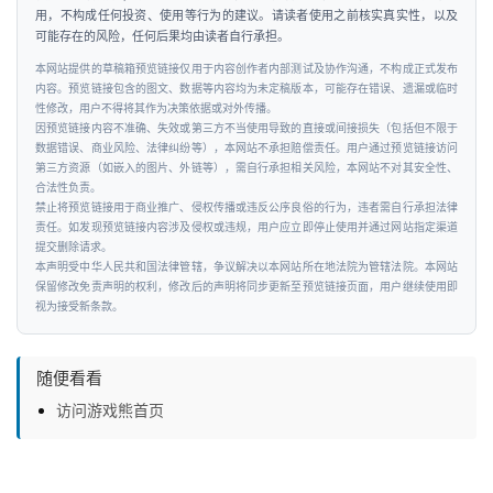
用，不构成任何投资、使用等行为的建议。请读者使用之前核实真实性，以及
可能存在的风险，任何后果均由读者自行承担。
本网站提供的草稿箱预览链接仅用于内容创作者内部测试及协作沟通，不构成正式发布
内容。预览链接包含的图文、数据等内容均为未定稿版本，可能存在错误、遗漏或临时
性修改，用户不得将其作为决策依据或对外传播。
因预览链接内容不准确、失效或第三方不当使用导致的直接或间接损失（包括但不限于
数据错误、商业风险、法律纠纷等），本网站不承担赔偿责任。用户通过预览链接访问
第三方资源（如嵌入的图片、外链等），需自行承担相关风险，本网站不对其安全性、
合法性负责。
禁止将预览链接用于商业推广、侵权传播或违反公序良俗的行为，违者需自行承担法律
责任。如发现预览链接内容涉及侵权或违规，用户应立即停止使用并通过网站指定渠道
提交删除请求。
本声明受中华人民共和国法律管辖，争议解决以本网站所在地法院为管辖法院。本网站
保留修改免责声明的权利，修改后的声明将同步更新至预览链接页面，用户继续使用即
视为接受新条款。
随便看看
访问游戏熊首页