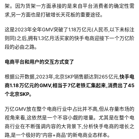
架。因为货架一方面承接的是来自平台消费者的确定性需
求,另一方面也是打破增长天花板的重要途径。
这是2023年全年GMV突破了1.18万亿元(人民币,以下未标注
则同)之后,拥有1.3亿月活买家的快手电商迎接下一个万亿阶
段的必由之路。
电商平台和用户的交互方式变了
根据公开数据,2023年,北京SKP销售额达到265亿元,
快手电
商
1.18
万亿元的
GMV
,相当于
7
亿老铁汇集起来,消费出了
45
个北京
SKP
。
万亿GMV放在整个电商行业中占比并不高,但从存量市场的
视角来看,这依然是一个不容小觑的增量。尤其是在整个电
商行业在不断强调内容的大背景下,分析快手电商的增长之
路,是一个极好的“内容+商品”的新电商业态样本。