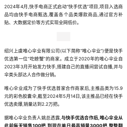
2024年4月,快手电商正式启动“快手优选”项目,项目入选商
品均由快手电商甄选,覆盖各个品类爆款商品,通过官方补
贴、大数据定价等方式实现全网低价。
绍兴上虞唯心伞业有限公司(以下简称“唯心伞业”)便是快手
优选第一位“吃螃蟹”的商家。成立于2020年的唯心伞业自
2023年3月开始发力快手,搭建自己的直播间尝试自播,并与
伞类头部达人合作做分销。
唯心伞业成为了快手优选首家合作商家后,主推品类为15.9
元的彩色胶囊伞,截至2024年5月14日,该主推品已经在快手
优选卖爆,销量达到2.2万把。
据唯心伞业负责人姚总透露,
与快手优选合作后,唯心伞业从
此前每天销售
100
把,到现在单日最高销量
3000
把,整整翻