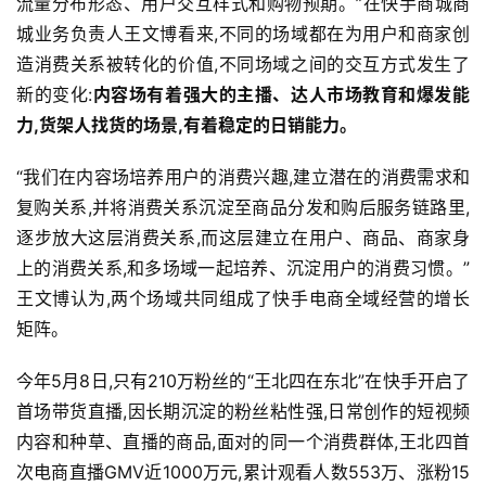
流量分布形态、用户交互样式和购物预期。”在快手商城商
首
城业务负责人王文博看来,不同的场域都在为用户和商家创
页
造消费关系被转化的价值,不同场域之间的交互方式发生了
新的变化:
内容场有着强大的主播、达人市场教育和爆发能
新
力,货架人找货的场景,有着稳定的日销能力。
商
业
“我们在内容场培养用户的消费兴趣,建立潜在的消费需求和
观
复购关系,并将消费关系沉淀至商品分发和购后服务链路里,
察
逐步放大这层消费关系,而这层建立在用户、商品、商家身
上的消费关系,和多场域一起培养、沉淀用户的消费习惯。”
新
科
王文博认为,两个场域共同组成了快手电商全域经营的增长
技
矩阵。
投
今年5月8日,只有210万粉丝的“王北四在东北”在快手开启了
融
首场带货直播,因长期沉淀的粉丝粘性强,日常创作的短视频
资
内容和种草、直播的商品,面对的同一个消费群体,王北四首
次电商直播GMV近1000万元,累计观看人数553万、涨粉15