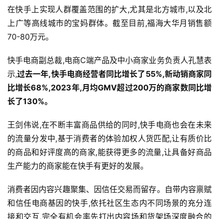
在快手上实现人群覆盖范围的扩大,尤其是北方城市,以及北
上广等高线城市的宝妈群体。截至目前,福海大华月销售额
70-80万元。
快手电商副总裁,电商C端产品及中小商家业务负责人孔慧表
示,
过去一年,快手电商经营者同比增长了
55%
,新动销商家同
比增长
68%
,
2023
年,月均
GMV
超过
200
万的商家数同比增
长了
130%
。
王剑伟说,在不断丰富商品供给的同时,快手电商也会在未来
的流量分发中,基于消费者的体验加权人货匹配,让有质价比
的商品和好评度高的商家,能获得更多的流量,让具备好商品
生产能力的商家能在快手有更好的发展。
消费者因内容兴趣聚集、因信任交易而留存。自带内容禀赋
和信任电商基因的快手,依托社区生态内不同场景的充分连
接和交互,完全有机会率先打出内容场和货架场深度融合的