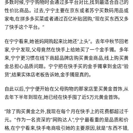
多数时候,宁宁购物时会通过多平台对比,找到最适合自己的
性价比商品。过去,宁宁主要在京东或者苏宁买数码用品或
家电,在拼多多买菜或者通过百亿补贴团购,“现在买东西又多
了快手这个平台。”
在宁宁看来,她爸妈网购起来比她还“上头”。去年中秋节回老
家,宁宁发现,父母竟然在快手上给她买了一个金手镯。多年
来,宁宁更习惯在线下商超品牌店购买黄金商品,线上购买黄
金总担心品质问题。宁宁把在快手买的金手镯拿到金店“验
货”,结果实体店老板告诉她,金手镯是真的。
自此以后,宁宁便开始在父母购物的那家店里买黄金首饰,从
去年下半年到现在,她已经在快手囤了近5万元黄金首饰。
”除了购买黄金之外,我现在每个月在快手上的花费都超过千
元。”作为一名资深的“网购达人”,宁宁最看重的是品质和价
格,在宁宁看来,快手电商吸引她的主要原因,就是“东西不错,