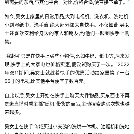
到需要的东西,与其他平台一对比,价格合适,便直接下单了。”
如今,吴女士家里的日常用品,大到电视机、洗衣机、洗地机,
小到湿纸巾、洗手液,绝大部分都来自快手。不仅如此,吴女
士还喜欢安利给身边的家人和朋友,约他们一起到快手上购
物。
“我起初只是在快手上买些小物件,比如牛奶、纸巾等,后来发
现,快手上的大家电也价格实惠,便尝试购买了一次。”2022
年双11期间,吴女士就趁着快手的优惠活动给家里换了一台
55寸的电视,比其他平台便宜了数百元。
自此以后,吴女士开始在快手上购买大件物品,买东西也不再
是逛直播时看主播“随机”带货的商品,主动搜索购买次数也越
来越多。
吴女士在快手商城买过小天鹅的洗烘一体机、油烟机和洗地