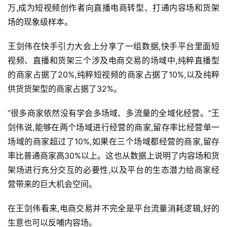
人
万,成为短视频创作者向直播电商转型、打通内容场和货架
工
场的现象级样本。
智
能
王剑伟在快手引力大会上分享了一组数据,快手平台里面短
视频、直播和货架三个涉及电商交易的场域中,纯粹直播型
汽
的商家占据了20%,纯粹短视频的商家占据了10%,以及纯粹
车
供货货架型的商家占据了32%。
&
出
“很多商家依然没有学会多场域、多流量的全域化经营。”王
行
剑伟说,能够在两个场域进行经营的商家,留存率比经营单一
场域的商家超过了10%,如果在三个场域都经营的商家,留存
行
率比普通商家高30%以上。这也从数据上说明了内容场和货
业
资
架场进行充分交互的必要性,以及平台的生态潜力给商家经
讯
营带来的巨大机会空间。
在王剑伟看来,电商交易并不完全是平台流量消耗逻辑,好的
生意也可以反哺内容场。