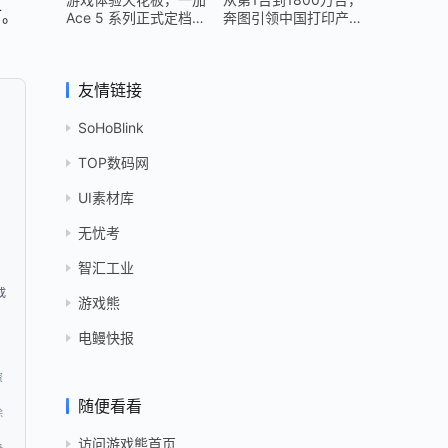
可。
Ace 5 系列正式定档
奔图引领中国打印产业
12 月 26 日
跻身世界头部
友情链接
SoHoBlink
TOP数码网
UI素材库
无忧考
智汇工业
成
游戏熊
电鳗快报
，
资
随便看看
除
访问游戏熊首页