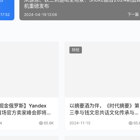
机重磅发布
17:52
2024-04-19 12:06
下一篇
财经
 掘金俄罗斯】Yandex
以摘要酒为伴，《时代摘要》第
et首场官方卖家峰会即将举
三季与钱文忠共话文化传承与创
0日 深圳见
新
4
65.6K
2024-11-15
65.