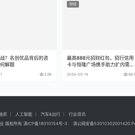
财经
战？名创优品背后的咨
最高888元招财红包，招行信用
何解题
卡与恒隆广场携手助力扩内需、
促消费
1
2.6K
2024-05-16
68.
融资
人工智能
汽车&出行
行业资讯
商业
版权所有
滇ICP备18010154号-3
滇公网安备53010302001420
P