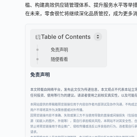
槛、构建高效供应链管理体系、提升服务水平等举
在未来，零食很忙将继续深化品质管控，成为更多
Table of Contents
免责声明
随便看看
免责声明
本文转载自网络平台，发布此文仅为传递信息，本文观点不代表本站立
任何投资、使用等行为的建议。请读者使用之前核实真实性，以及可能
本网站提供的草稿箱预览链接仅用于内容创作者内部测试及协作沟通，不构成
用户不得将其作为决策依据或对外传播。
因预览链接内容不准确、失效或第三方不当使用导致的直接或间接损失（包括
源（如嵌入的图片、外链等），需自行承担相关风险，本网站不对其安全性、
禁止将预览链接用于商业推广、侵权传播或违反公序良俗的行为，违者需自行
请求。