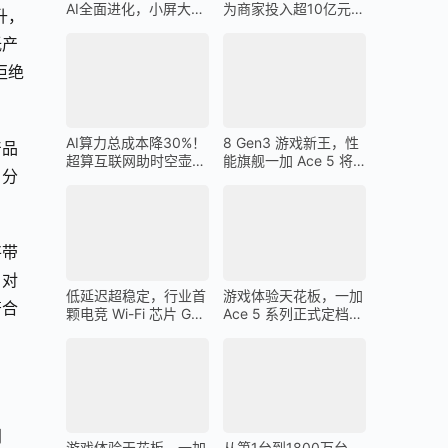
AI全面进化，小屏大魔
为商家投入超10亿元广
升，
王一加 13T 搭载
告金补贴 上不封顶
低产
拒绝
AI算力总成本降30%！
8 Gen3 游戏新王，性
产品
超算互联网助时空壶高
能旗舰一加 Ace 5 将
，分
质量出海
在 12 月 26 日发布
将带
，对
低延迟超稳定，行业首
游戏体验天花板，一加
符合
颗电竞 Wi-Fi 芯片 G1
Ace 5 系列正式定档
助力一加 Ace 5 Pro 化
12 月 26 日
身穿墙王
门
游戏体验天花板，一加
从第1台到1800万台，