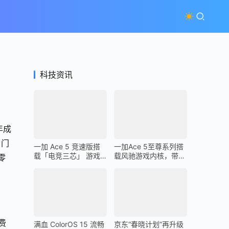
科技资讯
年成
、门
一加 Ace 5 竞速版搭
一加Ace 5至尊系列搭
载「电竞三芯」 游戏
载风驰游戏内核，带来
零
体验超越同档所有手机
最强1% Low帧表现
费
满血 ColorOS 15 流畅
京东“春晓计划”再升级