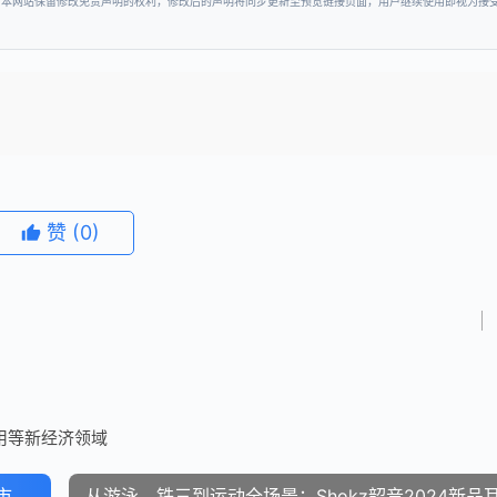
。本网站保留修改免责声明的权利，修改后的声明将同步更新至预览链接页面，用户继续使用即视为接
赞
(0)
用等新经济领域
市
从游泳、铁三到运动全场景：Shokz韶音2024新品