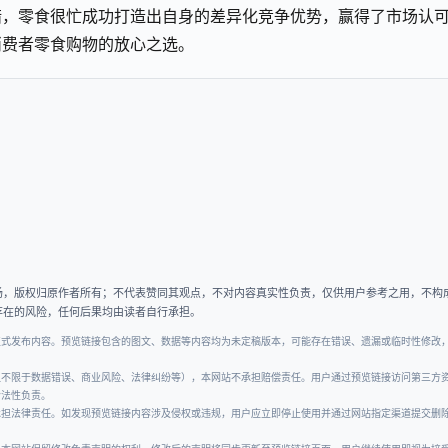
措，零食很忙成功打造出自身的差异化竞争优势，赢得了市场认
消费者零食购物的放心之选。
场，版权归原作者所有；不代表赞同其观点，不对内容真实性负责，仅供用户参考之用，不构
存在的风险，任何后果均由读者自行承担。
正式发布内容。预览链接包含的图文、数据等内容均为未定稿版本，可能存在错误、遗漏或临时性修改
但不限于数据错误、商业风险、法律纠纷等），本网站不承担赔偿责任。用户通过预览链接访问第三方
合法性负责。
承担法律责任。如发现预览链接内容涉及侵权或违规，用户应立即停止使用并通过网站指定渠道提交删